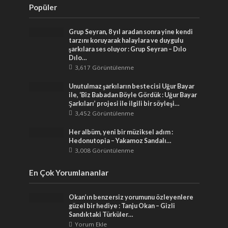
Popüler
Grup Seyran, 8 yıl aradan sonra yine kendi
tarzını koruyarak halaylara ve duygulu
şarkılara ses oluyor : Grup Seyran – Dılo
Dılo…
3,617 Görüntülenme
Unutulmaz şarkıların bestecisi Uğur Bayar
ile, ‘Biz Babadan Böyle Gördük : Uğur Bayar
Şarkıları’ projesi ile ilgili bir söyleşi…
3,452 Görüntülenme
Her albüm, yeni bir müziksel adım :
Hedonutopia – Yakamoz Sandalı…
3,008 Görüntülenme
En Çok Yorumlananlar
Okan’ın benzersiz yorumunu özleyenlere
güzel bir hediye : Tanju Okan – Gizli
Sandıktaki Türküler…
Yorum Ekle