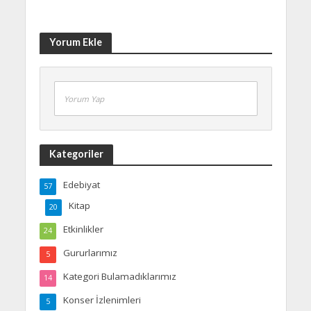
Yorum Ekle
Yorum Yap
Kategoriler
Edebiyat
57
Kitap
20
Etkinlikler
24
Gururlarımız
5
Kategori Bulamadıklarımız
14
Konser İzlenimleri
5