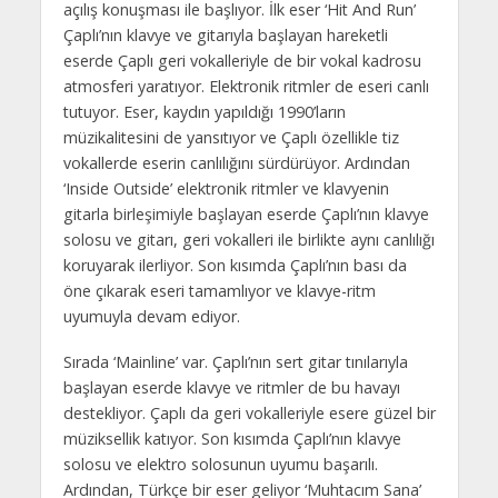
açılış konuşması ile başlıyor. İlk eser ‘Hit And Run’
Çaplı’nın klavye ve gitarıyla başlayan hareketli
eserde Çaplı geri vokalleriyle de bir vokal kadrosu
atmosferi yaratıyor. Elektronik ritmler de eseri canlı
tutuyor. Eser, kaydın yapıldığı 1990’ların
müzikalitesini de yansıtıyor ve Çaplı özellikle tiz
vokallerde eserin canlılığını sürdürüyor. Ardından
‘Inside Outside’ elektronik ritmler ve klavyenin
gitarla birleşimiyle başlayan eserde Çaplı’nın klavye
solosu ve gitarı, geri vokalleri ile birlikte aynı canlılığı
koruyarak ilerliyor. Son kısımda Çaplı’nın bası da
öne çıkarak eseri tamamlıyor ve klavye-ritm
uyumuyla devam ediyor.
Sırada ‘Mainline’ var. Çaplı’nın sert gitar tınılarıyla
başlayan eserde klavye ve ritmler de bu havayı
destekliyor. Çaplı da geri vokalleriyle esere güzel bir
müziksellik katıyor. Son kısımda Çaplı’nın klavye
solosu ve elektro solosunun uyumu başarılı.
Ardından, Türkçe bir eser geliyor ‘Muhtacım Sana’