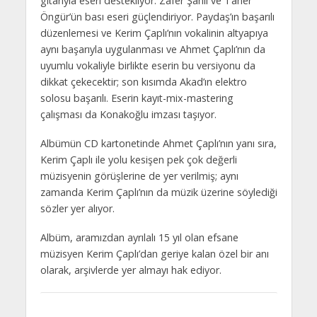
gitarıyla eseri destekliyor. Zafer Şanlı ve Taner
Öngür’ün bası eseri güçlendiriyor. Paydaş’ın başarılı
düzenlemesi ve Kerim Çaplı’nın vokalinin altyapıya
aynı başarıyla uygulanması ve Ahmet Çaplı’nın da
uyumlu vokaliyle birlikte eserin bu versiyonu da
dikkat çekecektir; son kısımda Akad’ın elektro
solosu başarılı. Eserin kayıt-mix-mastering
çalışması da Konakoğlu imzası taşıyor.
Albümün CD kartonetinde Ahmet Çaplı’nın yanı sıra,
Kerim Çaplı ile yolu kesişen pek çok değerli
müzisyenin görüşlerine de yer verilmiş; aynı
zamanda Kerim Çaplı’nın da müzik üzerine söylediği
sözler yer alıyor.
Albüm, aramızdan ayrılalı 15 yıl olan efsane
müzisyen Kerim Çaplı’dan geriye kalan özel bir anı
olarak, arşivlerde yer almayı hak ediyor.