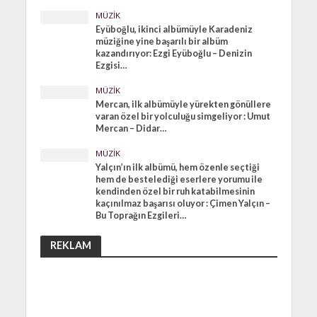
MÜZIK
Eyüboğlu, ikinci albümüyle Karadeniz
müziğine yine başarılı bir albüm
kazandırıyor: Ezgi Eyüboğlu – Denizin
Ezgisi…
MÜZIK
Mercan, ilk albümüyle yürekten gönüllere
varan özel bir yolculuğu simgeliyor : Umut
Mercan – Didar…
MÜZIK
Yalçın’ın ilk albümü, hem özenle seçtiği
hem de bestelediği eserlere yorumu ile
kendinden özel bir ruh katabilmesinin
kaçınılmaz başarısı oluyor : Çimen Yalçın –
Bu Toprağın Ezgileri…
REKLAM