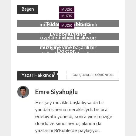
Beğen
MÜZIK
MÜZIK
55 yıldır süren başarılı bir
Tüdanya, on birinci
müzik kariyerinin anlamlı
MÜZIK
albümüyle dinleyicilerine
bir özeti: Alpay’a Saygı…
Eyüboğlu, ikinci
özel bir hatıra bırakıyor:
25 Haziran 2023
albümüyle Karadeniz
Tüdanya – Aman
müziğine yine başarılı bir
Doktor…
albüm kazandırıyor: Ezgi
20 Haziran 2023
Eyüboğlu – Denizin
Ezgisi…
12 Mart 2022
Yazar Hakkında
TÜM İÇERIKLERI GÖRÜNTÜLE
Emre Siyahoğlu
Her şey müzikle başladıysa da bir
yandan sinema meraklısıydı, bir ara
edebiyata yöneldi, sonra yine müziğe
döndü ve şimdi her üç alanda da
yazılarını Bi'Kuble'de paylaşıyor.