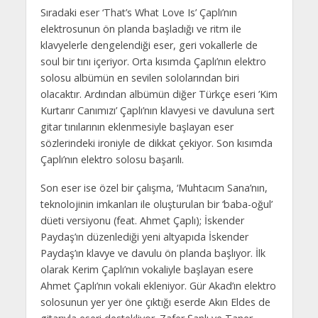
Sıradaki eser ‘That’s What Love Is’ Çaplı’nın
elektrosunun ön planda başladığı ve ritm ile
klavyelerle dengelendiği eser, geri vokallerle de
soul bir tını içeriyor. Orta kısımda Çaplı’nın elektro
solosu albümün en sevilen sololarından biri
olacaktır. Ardından albümün diğer Türkçe eseri ’Kim
Kurtarır Canımızı’ Çaplı’nın klavyesi ve davuluna sert
gitar tınılarının eklenmesiyle başlayan eser
sözlerindeki ironiyle de dikkat çekiyor. Son kısımda
Çaplı’nın elektro solosu başarılı.
Son eser ise özel bir çalışma, ‘Muhtacım Sana’nın,
teknolojinin imkanları ile oluşturulan bir ‘baba-oğul’
düeti versiyonu (feat. Ahmet Çaplı); İskender
Paydaş’ın düzenlediği yeni altyapıda İskender
Paydaş’ın klavye ve davulu ön planda başlıyor. İlk
olarak Kerim Çaplı’nın vokaliyle başlayan esere
Ahmet Çaplı’nın vokali ekleniyor. Gür Akad’ın elektro
solosunun yer yer öne çıktığı eserde Akın Eldes de