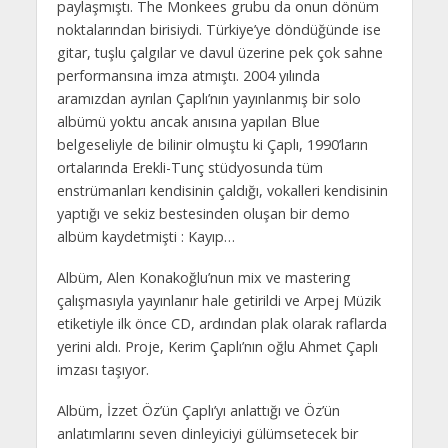
paylaşmıştı. The Monkees grubu da onun dönüm
noktalarından birisiydi. Türkiye’ye döndüğünde ise
gitar, tuşlu çalgılar ve davul üzerine pek çok sahne
performansına imza atmıştı. 2004 yılında
aramızdan ayrılan Çaplı’nın yayınlanmış bir solo
albümü yoktu ancak anısına yapılan Blue
belgeseliyle de bilinir olmuştu ki Çaplı, 1990’ların
ortalarında Erekli-Tunç stüdyosunda tüm
enstrümanları kendisinin çaldığı, vokalleri kendisinin
yaptığı ve sekiz bestesinden oluşan bir demo
albüm kaydetmişti : Kayıp…
Albüm, Alen Konakoğlu’nun mix ve mastering
çalışmasıyla yayınlanır hale getirildi ve Arpej Müzik
etiketiyle ilk önce CD, ardından plak olarak raflarda
yerini aldı. Proje, Kerim Çaplı’nın oğlu Ahmet Çaplı
imzası taşıyor.
Albüm, İzzet Öz’ün Çaplı’yı anlattığı ve Öz’ün
anlatımlarını seven dinleyiciyi gülümsetecek bir