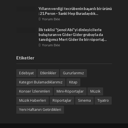
Yılların verdiği tecrübenin başarılı bir ürünü
: 21.Peron – Sanki Hep Buradaydık…
Yorum Ekle
İlk teklisi “Şenol Abi”yi dinleyicilerle
buluşturan ve Gider Gider grubuyla da
tanıdığımız Mert Gider ile bir röportaj…
Yorum Ekle
Etiketler
Edebiyat
Etkinlikler
Gururlarımız
Kategori Bulamadıklarımız
Kitap
Konser İzlenimleri
Mini-Röportajlar
Müzik
Müzik Haberleri
Röportajlar
Sinema
Tiyatro
Yeni Haftanın Getirdikleri