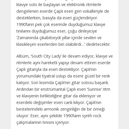
klavye solo ile başlayan ve elektronik ritmlerle
dengelenen eserde Çaplı eseri geri vokalleriyle de
desteklerken, basıyla da eseri güçlendiriyor.
1990’ların pek çok eserinde duyduğumuz klavye
tınılarını duyduğumuz eser, çoğu dinleyiciye
‘Zamanında çıkabilseydi yıllar içinde sevilen ve
klasikleşen eserlerden biri olabilirdi…’ dedirtecektir.
Albüm, ‘South City Lady’ ile devam ediyor, klavye ve
ritmlerle aynı hareketli yapıyı devam ettiren eserde
Çaplı gitarıyla da eseri destekliyor. Çaplı’nın
yorumundaki tiyatral üslup da esere güzel bir renk
katıyor. Son kısımda Çaplı’nın gitar solosu başarılı.
Ardından bir enstrümantal Çaplı eseri ‘Sunrise’ ritm
ve klavyenin birlikteliğine gitar da ekleniyor ve
eserdeki değişimler eseri canlı kılıyor. Çaplı’nın
bestelerindeki armonik zenginliğin de bir örneği
oluyor. Eser, aynı şekilde 1990’ların synth rock
çalışmalarının tınısını içeriyor.