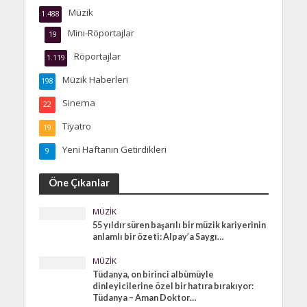
Müzik
1.488
Mini-Röportajlar
19
Röportajlar
1.119
Müzik Haberleri
198
Sinema
22
Tiyatro
19
Yeni Haftanın Getirdikleri
9
Öne Çıkanlar
MÜZIK
55 yıldır süren başarılı bir müzik kariyerinin
anlamlı bir özeti: Alpay’a Saygı…
MÜZIK
Tüdanya, on birinci albümüyle
dinleyicilerine özel bir hatıra bırakıyor:
Tüdanya – Aman Doktor…