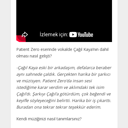
Patient Zero eserinde vokalde Çağıl Kaya’nın dahil
olması nasıl gelişti?
-Çağıl Kaya eski bir arkadaşım, defalarca beraber
aynı sahnede çaldık. Gerçekten harika bir şarkıcı
ve müzisyen. Patient Zero’da insan sesi
istediğime karar verdim ve aklımdaki tek isim
Çağıl’dı. Şarkıyı Çağıl’a götürdüm, çok beğendi ve
keyifle söyleyeceğini belirtti. Harika bir iş çıkarttı.
Buradan ona tekrar tekrar teşekkür ederim.
Kendi müziğinizi nasıl tanımlarsınız?