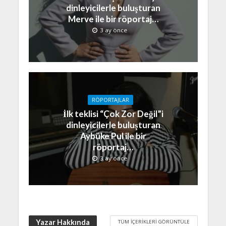
dinleyicilerle buluşturan
Merve ile bir röportaj…
3 ay önce
RÖPORTAJLAR
İlk teklisi “Çok Zor Değil”i
dinleyicilerle buluşturan
Aybüke Pul ile bir
röportaj…
3 ay önce
Yazar Hakkında
TÜM İÇERIKLERI GÖRÜNTÜLE