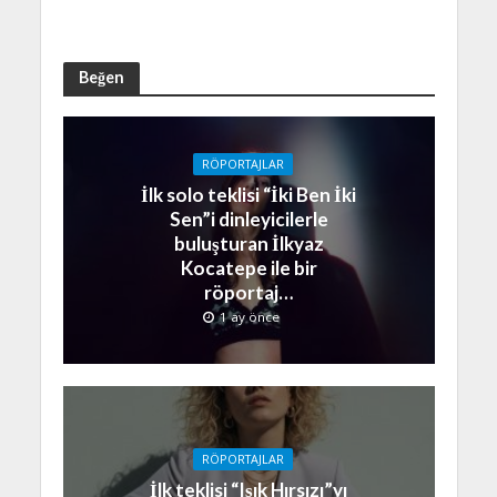
Beğen
RÖPORTAJLAR
İlk solo teklisi “İki Ben İki
Sen”i dinleyicilerle
buluşturan İlkyaz
Kocatepe ile bir
röportaj…
1 ay önce
RÖPORTAJLAR
İlk teklisi “Işık Hırsızı”yı