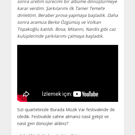
sonra üretim sürecimi bir albüme dönüştürmeye
karar verdim. Şarkılarımı ilk Tamer Temel’e
dinlettim. Beraber prova yapmaya başladık. Daha
sonra aramıza Berke Özgümüş ve Volkan
Topakoğlu katıldı. Bova, Mitanni, Nardis gibi caz
kulüplerinde şarkılarımı çalmaya başladık.
Sizi quartetinizle Burada Müzik Var festivalinde de
izledik. Festivalde sahne almanız nasıl gelişti ve
nasıl geri dönüşler aldınız?