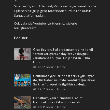
Sinema, Tiyatro, Edebiyat, Müzik ve birçok sanat dalı ile
ilgilenen bir grup genç tarafından sürdürülen Kültür-
Sanat platformudur.
Çok yakında Youtube içeriklerimizi sizlerle
buluşturacağız.
Popüler
Grup Seyran, 8 yıl aradan sonra yine kendi
tarzını koruyarak halaylara ve duygulu
şarkılara ses oluyor : Grup Seyran – Dılo
Dılo…
3,622 Görüntülenme
Unutulmaz şarkıların bestecisi Uğur Bayar
ile, ‘Biz Babadan Böyle Gördük : Uğur Bayar
Şarkıları’ projesi ile ilgili bir söyleşi…
3,452 Görüntülenme
Her albüm, yeni bir müziksel adım :
Hedonutopia – Yakamoz Sandalı…
3,008 Görüntülenme