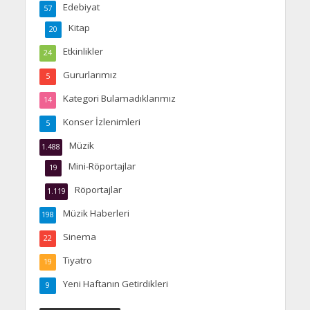
Edebiyat
57
Kitap
20
Etkinlikler
24
Gururlarımız
5
Kategori Bulamadıklarımız
14
Konser İzlenimleri
5
Müzik
1.488
Mini-Röportajlar
19
Röportajlar
1.119
Müzik Haberleri
198
Sinema
22
Tiyatro
19
Yeni Haftanın Getirdikleri
9