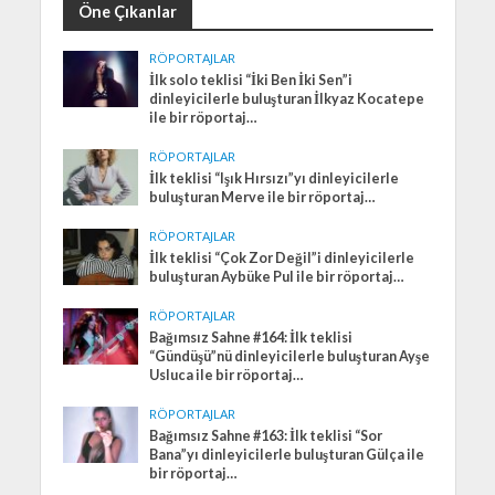
Öne Çıkanlar
RÖPORTAJLAR
İlk solo teklisi “İki Ben İki Sen”i
dinleyicilerle buluşturan İlkyaz Kocatepe
ile bir röportaj…
RÖPORTAJLAR
İlk teklisi “Işık Hırsızı”yı dinleyicilerle
buluşturan Merve ile bir röportaj…
RÖPORTAJLAR
İlk teklisi “Çok Zor Değil”i dinleyicilerle
buluşturan Aybüke Pul ile bir röportaj…
RÖPORTAJLAR
Bağımsız Sahne #164: İlk teklisi
“Gündüşü”nü dinleyicilerle buluşturan Ayşe
Usluca ile bir röportaj…
RÖPORTAJLAR
Bağımsız Sahne #163: İlk teklisi “Sor
Bana”yı dinleyicilerle buluşturan Gülça ile
bir röportaj…