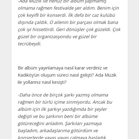
-Ada Müzik ile henüz bir albüm yapmamış
olmama rağmen festivalde yer aldım. Benim için
çok keyifli bir konserdi. İlk defa bir caz kulübü
dışında çaldık. O ailenin bir parçası olmak bana
çok iyi hissettirdi. Geri dönüşler çok güzeldi. Çok
güzel bir organizasyondu ve güzel bir
tecrübeydi.
Bir albüm yayınlamaya nasıl karar verdiniz ve
Kadıköy’ün oluşum süreci nasıl gelişti? Ada Müzik
ile yollarınız nasıl kesişti?
-Daha önce de birçok şarkı yazmış olmama
rağmen bir türlü içime sinmiyordu. Ancak bu
albüm için ilk şarkıyı yazdığımda bir şeyler
değişti ve bu şarkının beni bir albüme
götüreceğini anladım. Şarkıları yazmaya
başladım, arkadaşlarıma götürdüm ve
konserlerde yavaş yavaş çalmaya başladık.