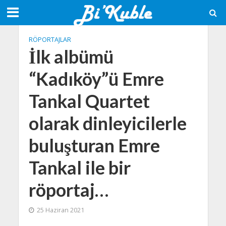
RÖPORTAJLAR
İlk albümü
“Kadıköy”ü Emre
Tankal Quartet
olarak dinleyicilerle
buluşturan Emre
Tankal ile bir
röportaj…
25 Haziran 2021