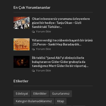
En Çok Yorumlananlar
Okan’ın benzersiz yorumunu özleyenlere
güzel bir hediye : Tanju Okan – Gizli
Sandıktaki Türküler…
Yorum Ekle
Yılların verdiği tecrübenin başarılı bir ürünü
: 21.Peron – Sanki Hep Buradaydık…
Yorum Ekle
İlk teklisi “Şenol Abi”yi dinleyicilerle
buluşturan ve Gider Gider grubuyla da
tanıdığımız Mert Gider ile bir röportaj…
Yorum Ekle
Etiketler
Edebiyat
Etkinlikler
Gururlarımız
Kategori Bulamadıklarımız
Kitap