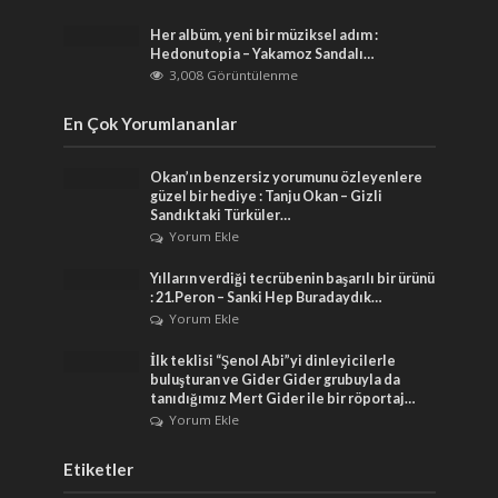
Her albüm, yeni bir müziksel adım :
Hedonutopia – Yakamoz Sandalı…
3,008 Görüntülenme
En Çok Yorumlananlar
Okan’ın benzersiz yorumunu özleyenlere
güzel bir hediye : Tanju Okan – Gizli
Sandıktaki Türküler…
Yorum Ekle
Yılların verdiği tecrübenin başarılı bir ürünü
: 21.Peron – Sanki Hep Buradaydık…
Yorum Ekle
İlk teklisi “Şenol Abi”yi dinleyicilerle
buluşturan ve Gider Gider grubuyla da
tanıdığımız Mert Gider ile bir röportaj…
Yorum Ekle
Etiketler