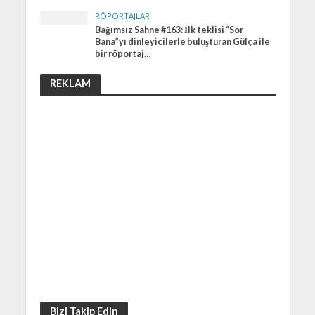
RÖPORTAJLAR
Bağımsız Sahne #163: İlk teklisi “Sor
Bana”yı dinleyicilerle buluşturan Gülça ile
bir röportaj…
REKLAM
Bizi Takip Edin