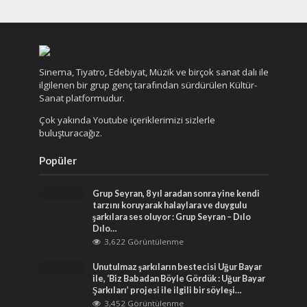
Sinema, Tiyatro, Edebiyat, Müzik ve birçok sanat dalı ile
ilgilenen bir grup genç tarafından sürdürülen Kültür-
Sanat platformudur.
Çok yakında Youtube içeriklerimizi sizlerle
buluşturacağız.
Popüler
Grup Seyran, 8 yıl aradan sonra yine kendi
tarzını koruyarak halaylara ve duygulu
şarkılara ses oluyor : Grup Seyran – Dılo
Dılo…
3,622 Görüntülenme
Unutulmaz şarkıların bestecisi Uğur Bayar
ile, ‘Biz Babadan Böyle Gördük : Uğur Bayar
Şarkıları’ projesi ile ilgili bir söyleşi…
3,452 Görüntülenme