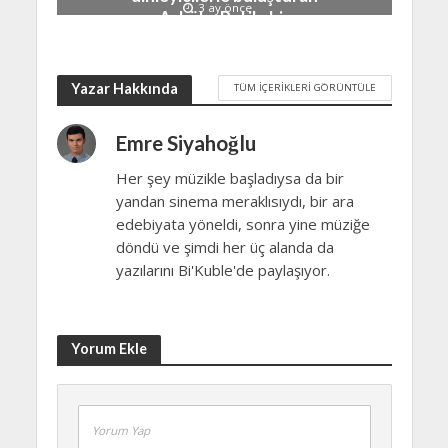
3 ay önce
Aybüke Pul ile bir
röportaj…
3 ay önce
Yazar Hakkında
TÜM İÇERIKLERI GÖRÜNTÜLE
Emre Siyahoğlu
Her şey müzikle başladıysa da bir
yandan sinema meraklısıydı, bir ara
edebiyata yöneldi, sonra yine müziğe
döndü ve şimdi her üç alanda da
yazılarını Bi'Kuble'de paylaşıyor.
Yorum Ekle
Yorum Yap