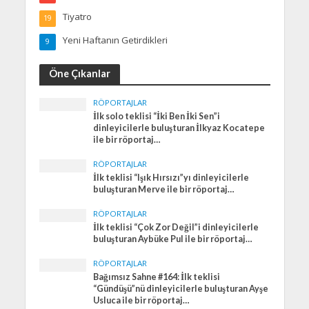
Tiyatro
19
Yeni Haftanın Getirdikleri
9
Öne Çıkanlar
RÖPORTAJLAR
İlk solo teklisi “İki Ben İki Sen”i
dinleyicilerle buluşturan İlkyaz Kocatepe
ile bir röportaj…
RÖPORTAJLAR
İlk teklisi “Işık Hırsızı”yı dinleyicilerle
buluşturan Merve ile bir röportaj…
RÖPORTAJLAR
İlk teklisi “Çok Zor Değil”i dinleyicilerle
buluşturan Aybüke Pul ile bir röportaj…
RÖPORTAJLAR
Bağımsız Sahne #164: İlk teklisi
“Gündüşü”nü dinleyicilerle buluşturan Ayşe
Usluca ile bir röportaj…