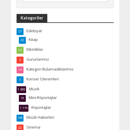
Kategoriler
Edebiyat
57
Kitap
20
Etkinlikler
24
Gururlarımız
5
Kategori Bulamadıklarımız
14
Konser İzlenimleri
5
Müzik
1.488
Mini-Röportajlar
19
Röportajlar
1.119
Müzik Haberleri
198
Sinema
22