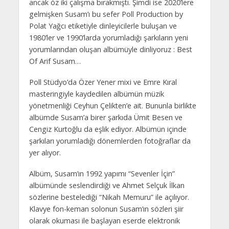
ancak öz iki çalışma bırakmıştı. Şimdi ise 2020’lere
gelmişken Susam’ı bu sefer Poll Production by
Polat Yağcı etiketiyle dinleyicilerle buluşan ve
1980’ler ve 1990’larda yorumladığı şarkıların yeni
yorumlarından oluşan albümüyle dinliyoruz : Best
Of Arif Susam…
Poll Stüdyo’da Özer Yener mixi ve Emre Kıral
masteringiyle kaydedilen albümün müzik
yönetmenliği Ceyhun Çelikten’e ait. Bununla birlikte
albümde Susam’a birer şarkıda Ümit Besen ve
Cengiz Kurtoğlu da eşlik ediyor. Albümün içinde
şarkıları yorumladığı dönemlerden fotoğraflar da
yer alıyor.
Albüm, Susam’ın 1992 yapımı “Sevenler İçin”
albümünde seslendirdiği ve Ahmet Selçuk İlkan
sözlerine bestelediği “Nikah Memuru” ile açılıyor.
Klavye fon-keman solonun Susam’ın sözleri şiir
olarak okuması ile başlayan eserde elektronik