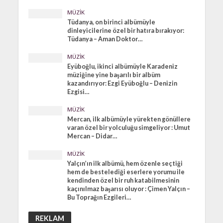
MÜZIK
Tüdanya, on birinci albümüyle
dinleyicilerine özel bir hatıra bırakıyor:
Tüdanya – Aman Doktor…
MÜZIK
Eyüboğlu, ikinci albümüyle Karadeniz
müziğine yine başarılı bir albüm
kazandırıyor: Ezgi Eyüboğlu – Denizin
Ezgisi…
MÜZIK
Mercan, ilk albümüyle yürekten gönüllere
varan özel bir yolculuğu simgeliyor : Umut
Mercan – Didar…
MÜZIK
Yalçın’ın ilk albümü, hem özenle seçtiği
hem de bestelediği eserlere yorumu ile
kendinden özel bir ruh katabilmesinin
kaçınılmaz başarısı oluyor : Çimen Yalçın –
Bu Toprağın Ezgileri…
REKLAM