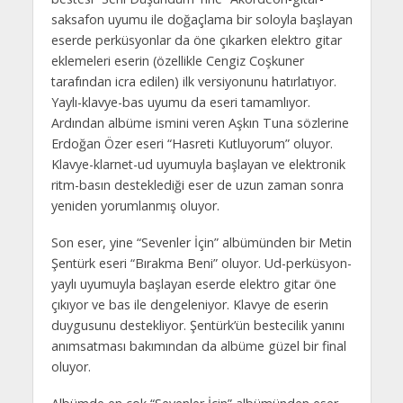
saksafon uyumu ile doğaçlama bir soloyla başlayan
eserde perküsyonlar da öne çıkarken elektro gitar
eklemeleri eserin (özellikle Cengiz Coşkuner
tarafından icra edilen) ilk versiyonunu hatırlatıyor.
Yaylı-klavye-bas uyumu da eseri tamamlıyor.
Ardından albüme ismini veren Aşkın Tuna sözlerine
Erdoğan Özer eseri “Hasreti Kutluyorum” oluyor.
Klavye-klarnet-ud uyumuyla başlayan ve elektronik
ritm-basın desteklediği eser de uzun zaman sonra
yeniden yorumlanmış oluyor.
Son eser, yine “Sevenler İçin” albümünden bir Metin
Şentürk eseri “Bırakma Beni” oluyor. Ud-perküsyon-
yaylı uyumuyla başlayan eserde elektro gitar öne
çıkıyor ve bas ile dengeleniyor. Klavye de eserin
duygusunu destekliyor. Şentürk’ün bestecilik yanını
anımsatması bakımından da albüme güzel bir final
oluyor.