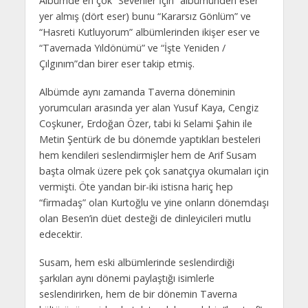
Albümde en çok “Sevenler İçin” albümünden eser
yer almış (dört eser) bunu “Kararsız Gönlüm” ve
“Hasreti Kutluyorum” albümlerinden ikişer eser ve
“Tavernada Yıldönümü” ve “İşte Yeniden /
Çılgınım”dan birer eser takip etmiş.
Albümde aynı zamanda Taverna döneminin
yorumcuları arasında yer alan Yusuf Kaya, Cengiz
Coşkuner, Erdoğan Özer, tabi ki Selami Şahin ile
Metin Şentürk de bu dönemde yaptıkları besteleri
hem kendileri seslendirmişler hem de Arif Susam
başta olmak üzere pek çok sanatçıya okumaları için
vermişti. Öte yandan bir-iki istisna hariç hep
“firmadaş” olan Kurtoğlu ve yine onların dönemdaşı
olan Besen’in düet desteği de dinleyicileri mutlu
edecektir.
Susam, hem eski albümlerinde seslendirdiği
şarkıları aynı dönemi paylaştığı isimlerle
seslendirirken, hem de bir dönemin Taverna