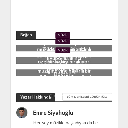
Beğen
MÜZIK
MÜZIK
55 yıldır süren başarılı bir
Tüdanya, on birinci
müzik kariyerinin anlamlı
MÜZIK
albümüyle dinleyicilerine
bir özeti: Alpay’a Saygı…
Eyüboğlu, ikinci
özel bir hatıra bırakıyor:
25 Haziran 2023
albümüyle Karadeniz
Tüdanya – Aman
müziğine yine başarılı bir
Doktor…
albüm kazandırıyor: Ezgi
20 Haziran 2023
Eyüboğlu – Denizin
Ezgisi…
12 Mart 2022
Yazar Hakkında
TÜM İÇERIKLERI GÖRÜNTÜLE
Emre Siyahoğlu
Her şey müzikle başladıysa da bir