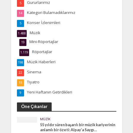
Gururlarımız
5
Kategori Bulamadıklarımız
14
Konser İzlenimleri
5
Müzik
1.488
Mini-Röportajlar
19
Röportajlar
1.119
Müzik Haberleri
198
Sinema
22
Tiyatro
19
Yeni Haftanın Getirdikleri
9
Öne Çıkanlar
MÜZIK
55 yıldır süren başarılı bir müzik kariyerinin
anlamlı bir özeti: Alpay’a Saygı…