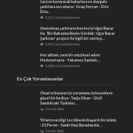
tarzını koruyarak halaylara ve duygulu
şarkılara ses oluyor : Grup Seyran – Dılo
Dılo…
3,622 Görüntülenme
Unutulmaz şarkıların bestecisi Uğur Bayar
ile, ‘Biz Babadan Böyle Gördük : Uğur Bayar
Şarkıları’ projesi ile ilgili bir söyleşi…
3,452 Görüntülenme
Her albüm, yeni bir müziksel adım :
Hedonutopia – Yakamoz Sandalı…
3,008 Görüntülenme
En Çok Yorumlananlar
Okan’ın benzersiz yorumunu özleyenlere
güzel bir hediye : Tanju Okan – Gizli
Sandıktaki Türküler…
Yorum Ekle
Yılların verdiği tecrübenin başarılı bir ürünü
: 21.Peron – Sanki Hep Buradaydık…
Yorum Ekle