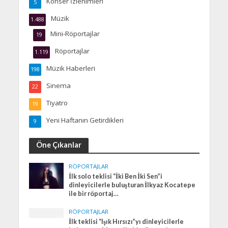
Konser İzlenimleri
5
Müzik
1.488
Mini-Röportajlar
19
Röportajlar
1.119
Müzik Haberleri
198
Sinema
22
Tiyatro
19
Yeni Haftanın Getirdikleri
9
Öne Çıkanlar
RÖPORTAJLAR
İlk solo teklisi “İki Ben İki Sen”i
dinleyicilerle buluşturan İlkyaz Kocatepe
ile bir röportaj…
RÖPORTAJLAR
İlk teklisi “Işık Hırsızı”yı dinleyicilerle