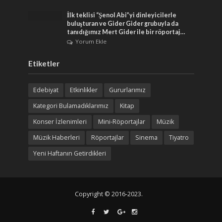
İlk teklisi “Şenol Abi”yi dinleyicilerle
buluşturan ve Gider Gider grubuyla da
tanıdığımız Mert Gider ile bir röportaj…
Yorum Ekle
Etiketler
Edebiyat
Etkinlikler
Gururlarımız
Kategori Bulamadıklarımız
Kitap
Konser İzlenimleri
Mini-Röportajlar
Müzik
Müzik Haberleri
Röportajlar
Sinema
Tiyatro
Yeni Haftanın Getirdikleri
Copyright © 2016-2023.