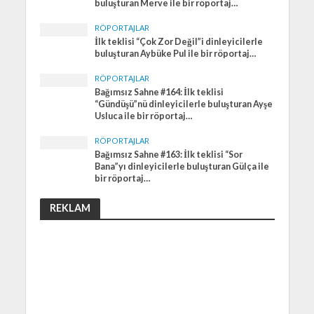
buluşturan Merve ile bir röportaj…
RÖPORTAJLAR
İlk teklisi “Çok Zor Değil”i dinleyicilerle
buluşturan Aybüke Pul ile bir röportaj…
RÖPORTAJLAR
Bağımsız Sahne #164: İlk teklisi
“Gündüşü”nü dinleyicilerle buluşturan Ayşe
Usluca ile bir röportaj…
RÖPORTAJLAR
Bağımsız Sahne #163: İlk teklisi “Sor
Bana”yı dinleyicilerle buluşturan Gülça ile
bir röportaj…
REKLAM