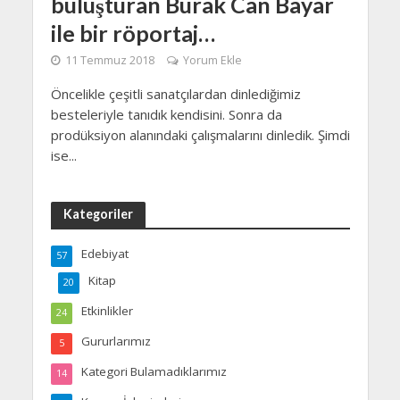
buluşturan Burak Can Bayar
ile bir röportaj…
11 Temmuz 2018
Yorum Ekle
Öncelikle çeşitli sanatçılardan dinlediğimiz
besteleriyle tanıdık kendisini. Sonra da
prodüksiyon alanındaki çalışmalarını dinledik. Şimdi
ise...
Kategoriler
Edebiyat
57
Kitap
20
Etkinlikler
24
Gururlarımız
5
Kategori Bulamadıklarımız
14