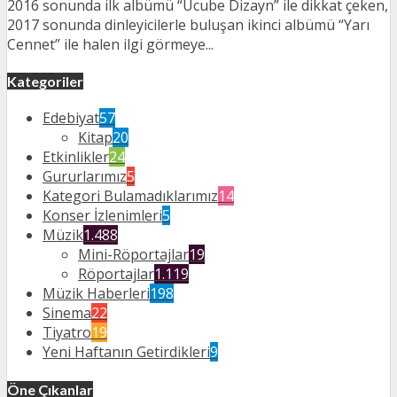
2016 sonunda ilk albümü “Ucube Dizayn” ile dikkat çeken,
2017 sonunda dinleyicilerle buluşan ikinci albümü “Yarı
Cennet” ile halen ilgi görmeye...
Kategoriler
Edebiyat
57
Kitap
20
Etkinlikler
24
Gururlarımız
5
Kategori Bulamadıklarımız
14
Konser İzlenimleri
5
Müzik
1.488
Mini-Röportajlar
19
Röportajlar
1.119
Müzik Haberleri
198
Sinema
22
Tiyatro
19
Yeni Haftanın Getirdikleri
9
Öne Çıkanlar