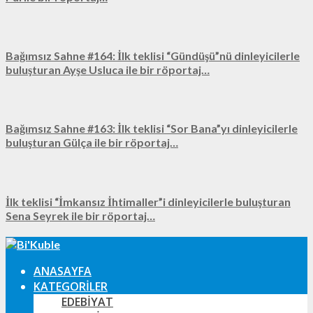
Bağımsız Sahne #164: İlk teklisi “Gündüşü”nü dinleyicilerle
buluşturan Ayşe Usluca ile bir röportaj…
Bağımsız Sahne #163: İlk teklisi “Sor Bana”yı dinleyicilerle
buluşturan Gülça ile bir röportaj…
İlk teklisi “İmkansız İhtimaller”i dinleyicilerle buluşturan
Sena Seyrek ile bir röportaj…
ANASAYFA
KATEGORILER
EDEBIYAT