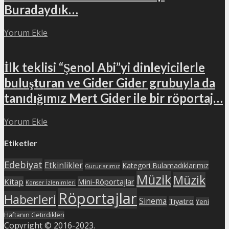
Buradaydık…
Yorum Ekle
İlk teklisi “Şenol Abi”yi dinleyicilerle
buluşturan ve Gider Gider grubuyla da
tanıdığımız Mert Gider ile bir röportaj…
Yorum Ekle
Etiketler
Edebiyat
Etkinlikler
Kategori Bulamadıklarımız
Gururlarımız
Müzik
Müzik
Kitap
Mini-Röportajlar
Konser İzlenimleri
Röportajlar
Haberleri
Sinema
Tiyatro
Yeni
Haftanın Getirdikleri
Copyright © 2016-2023.