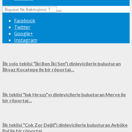
Facebook
Twitter
Google+
Instagram
İlk solo teklisi “İki Ben İki Sen”i dinleyicilerle buluşturan
İlkyaz Kocatepe ile bir röportaj…
İlk teklisi “Işık Hırsızı”yı dinleyicilerle buluşturan Merve ile
bir röportaj…
İlk teklisi “Çok Zor Değil”i dinleyicilerle buluşturan Aybüke
Pul ile bir röportaj…