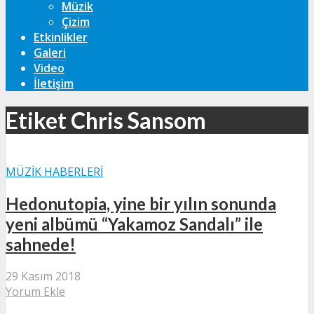
Müzik
Çizim
Etkinlikler
Galeri
Video
İletişim
Etiket Chris Sansom
MÜZIK HABERLERI
Hedonutopia, yine bir yılın sonunda
yeni albümü “Yakamoz Sandalı” ile
sahnede!
29 Kasım 2018
Yorum Ekle