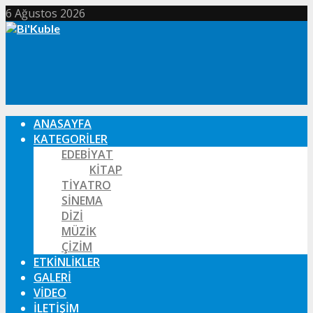
6 Ağustos 2026
ANASAYFA
KATEGORILER
EDEBIYAT
KITAP
TIYATRO
SINEMA
DIZI
MÜZIK
ÇIZIM
ETKINLIKLER
GALERI
VIDEO
İLETIŞIM