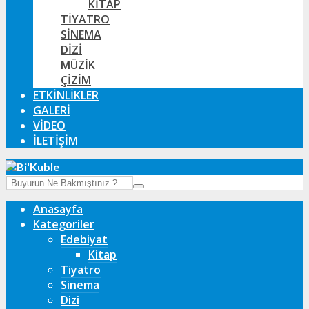
KITAP
TIYATRO
SINEMA
DIZI
MÜZIK
ÇIZIM
ETKINLIKLER
GALERI
VIDEO
İLETIŞIM
Anasayfa
Kategoriler
Edebiyat
Kitap
Tiyatro
Sinema
Dizi