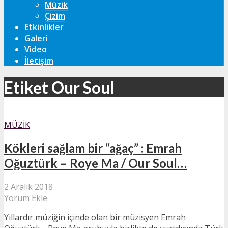
Müzik
Çizim
Etkinlikler
Galeri
Video
İletişim
Etiket Our Soul
MÜZIK
Kökleri sağlam bir “ağaç” : Emrah
Oğuztürk – Roye Ma / Our Soul…
2 Aralık 2018
Yorum Ekle
Yıllardır müziğin içinde olan bir müzisyen Emrah