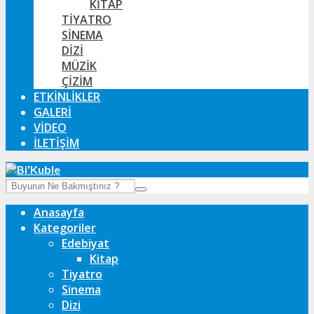
KITAP
TIYATRO
SINEMA
DIZI
MÜZIK
ÇIZIM
ETKINLIKLER
GALERI
VIDEO
İLETIŞIM
Anasayfa
Kategoriler
Edebiyat
Kitap
Tiyatro
Sinema
Dizi