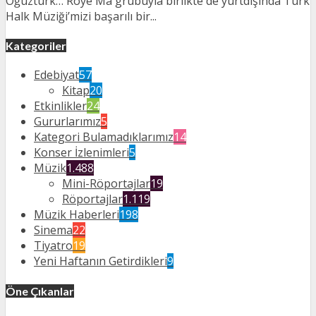
Oğuztürk… Roye Ma grubuyla birlikte de yurtdışında Türk
Halk Müziği’mizi başarılı bir...
Kategoriler
Edebiyat
57
Kitap
20
Etkinlikler
24
Gururlarımız
5
Kategori Bulamadıklarımız
14
Konser İzlenimleri
5
Müzik
1.488
Mini-Röportajlar
19
Röportajlar
1.119
Müzik Haberleri
198
Sinema
22
Tiyatro
19
Yeni Haftanın Getirdikleri
9
Öne Çıkanlar