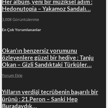
Her albüm, yeni bir müziksel adım :
Hedonutopia – Yakamoz Sandalı…
3,008 Görüntülenme
En Çok Yorumlananlar
Okan’ın benzersiz yorumunu
özleyenlere güzel bir hediye : Tanju
Okan – Gizli Sandıktaki Türküler…
Yorum Ekle
Yılların verdiği tecrübenin başarılı bir
ürünü : 21.Peron – Sanki Hep
Buradaydık…