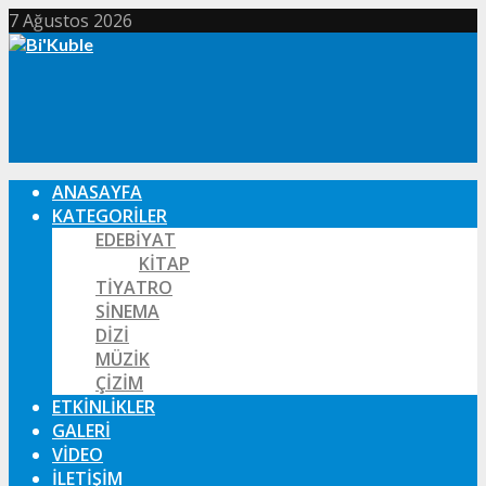
7 Ağustos 2026
ANASAYFA
KATEGORILER
EDEBIYAT
KITAP
TIYATRO
SINEMA
DIZI
MÜZIK
ÇIZIM
ETKINLIKLER
GALERI
VIDEO
İLETIŞIM