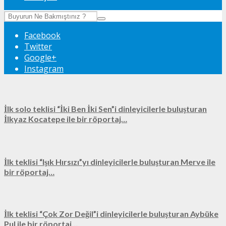
Facebook
Twitter
Google+
Instagram
İlk solo teklisi “İki Ben İki Sen”i dinleyicilerle buluşturan
İlkyaz Kocatepe ile bir röportaj…
İlk teklisi “Işık Hırsızı”yı dinleyicilerle buluşturan Merve ile
bir röportaj…
İlk teklisi “Çok Zor Değil”i dinleyicilerle buluşturan Aybüke
Pul ile bir röportaj…