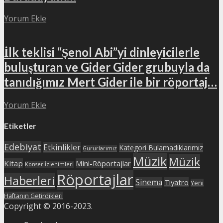
Yorum Ekle
İlk teklisi “Şenol Abi”yi dinleyicilerle
buluşturan ve Gider Gider grubuyla da
tanıdığımız Mert Gider ile bir röportaj…
Yorum Ekle
Etiketler
Edebiyat
Etkinlikler
Kategori Bulamadıklarımız
Gururlarımız
Müzik
Müzik
Kitap
Mini-Röportajlar
Konser İzlenimleri
Röportajlar
Haberleri
Sinema
Tiyatro
Yeni
Haftanın Getirdikleri
Copyright © 2016-2023.