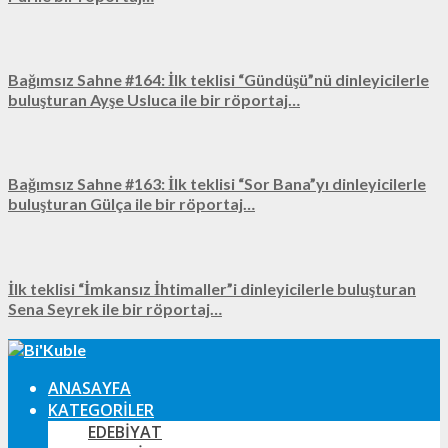
Bağımsız Sahne #164: İlk teklisi “Gündüşü”nü dinleyicilerle
buluşturan Ayşe Usluca ile bir röportaj…
Bağımsız Sahne #163: İlk teklisi “Sor Bana”yı dinleyicilerle
buluşturan Gülça ile bir röportaj…
İlk teklisi “İmkansız İhtimaller”i dinleyicilerle buluşturan
Sena Seyrek ile bir röportaj…
ANASAYFA
KATEGORILER
EDEBIYAT