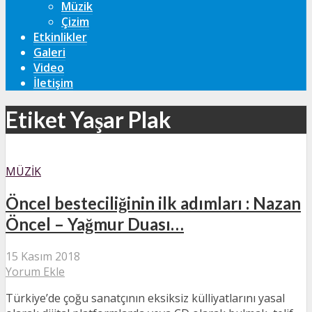
Müzik
Çizim
Etkinlikler
Galeri
Video
İletişim
Etiket Yaşar Plak
MÜZIK
Öncel besteciliğinin ilk adımları : Nazan
Öncel – Yağmur Duası…
15 Kasım 2018
Yorum Ekle
Türkiye’de çoğu sanatçının eksiksiz külliyatlarını yasal