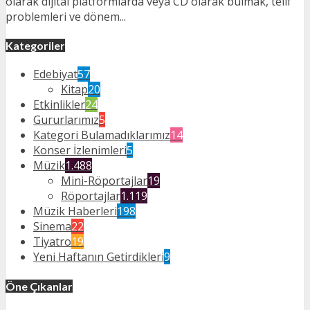
olarak dijital platformlarda veya CD olarak bulmak, telif
problemleri ve dönem...
Kategoriler
Edebiyat
57
Kitap
20
Etkinlikler
24
Gururlarımız
5
Kategori Bulamadıklarımız
14
Konser İzlenimleri
5
Müzik
1.488
Mini-Röportajlar
19
Röportajlar
1.119
Müzik Haberleri
198
Sinema
22
Tiyatro
19
Yeni Haftanın Getirdikleri
9
Öne Çıkanlar