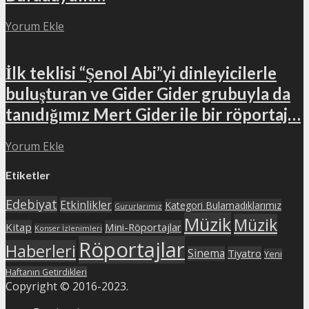
Yorum Ekle
İlk teklisi “Şenol Abi”yi dinleyicilerle
buluşturan ve Gider Gider grubuyla da
tanıdığımız Mert Gider ile bir röportaj…
Yorum Ekle
Etiketler
Edebiyat
Etkinlikler
Kategori Bulamadıklarımız
Gururlarımız
Müzik
Müzik
Kitap
Mini-Röportajlar
Konser İzlenimleri
Röportajlar
Haberleri
Sinema
Tiyatro
Yeni
Haftanın Getirdikleri
Copyright © 2016-2023.