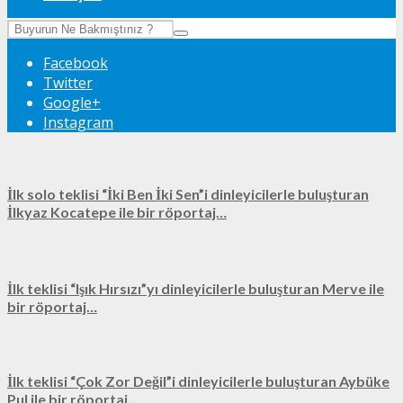
Facebook
Twitter
Google+
Instagram
İlk solo teklisi “İki Ben İki Sen”i dinleyicilerle buluşturan
İlkyaz Kocatepe ile bir röportaj…
İlk teklisi “Işık Hırsızı”yı dinleyicilerle buluşturan Merve ile
bir röportaj…
İlk teklisi “Çok Zor Değil”i dinleyicilerle buluşturan Aybüke
Pul ile bir röportaj…