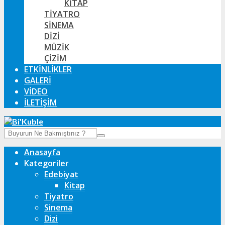
KITAP
TIYATRO
SINEMA
DIZI
MÜZIK
ÇIZIM
ETKINLIKLER
GALERI
VIDEO
İLETIŞIM
Anasayfa
Kategoriler
Edebiyat
Kitap
Tiyatro
Sinema
Dizi