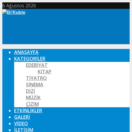
6 Ağustos 2026
ANASAYFA
KATEGORILER
EDEBIYAT
KITAP
TIYATRO
SINEMA
DIZI
MÜZIK
ÇIZIM
ETKINLIKLER
GALERI
VIDEO
İLETIŞIM