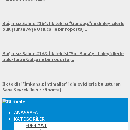
Bağımsız Sahne #164: İlk teklisi “Gündüşü”nü dinleyicilerle
buluşturan Ayşe Usluca ile bir röportaj…
Bağımsız Sahne #163: İlk teklisi “Sor Bana”yı dinleyicilerle
buluşturan Gülça ile bir röportaj…
İlk teklisi “İmkansız İhtimaller”i dinleyicilerle buluşturan
Sena Seyrek ile bir röportaj…
ANASAYFA
KATEGORILER
EDEBIYAT