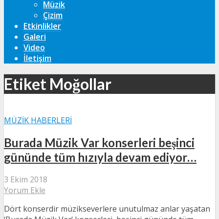
Müzik
Çizim
Etkinlikler
Galeri
Video
İletişim
Etiket Moğollar
MÜZIK HABERLERI
Burada Müzik Var konserleri beşinci
gününde tüm hızıyla devam ediyor…
3 Ekim 2018
Yorum Ekle
Dört konserdir müzikseverlere unutulmaz anlar yaşatan