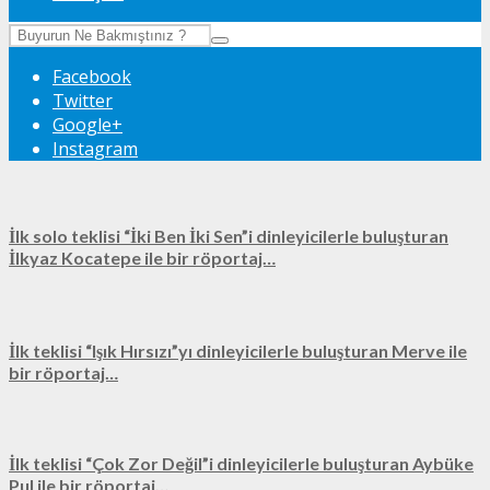
Facebook
Twitter
Google+
Instagram
İlk solo teklisi “İki Ben İki Sen”i dinleyicilerle buluşturan
İlkyaz Kocatepe ile bir röportaj…
İlk teklisi “Işık Hırsızı”yı dinleyicilerle buluşturan Merve ile
bir röportaj…
İlk teklisi “Çok Zor Değil”i dinleyicilerle buluşturan Aybüke
Pul ile bir röportaj…