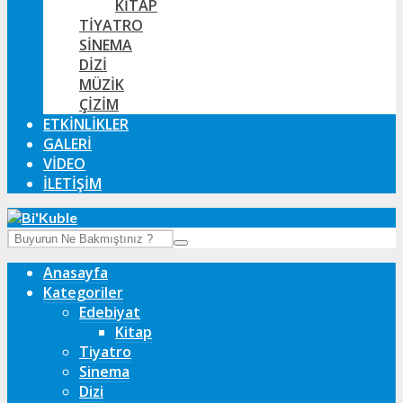
KITAP
TIYATRO
SINEMA
DIZI
MÜZIK
ÇIZIM
ETKINLIKLER
GALERI
VIDEO
İLETIŞIM
Anasayfa
Kategoriler
Edebiyat
Kitap
Tiyatro
Sinema
Dizi