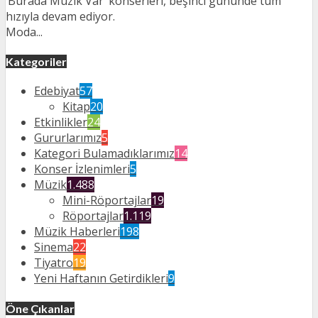
‘Burada Müzik Var‘ konserleri, beşinci gününde tüm
hızıyla devam ediyor.
Moda...
Kategoriler
Edebiyat
57
Kitap
20
Etkinlikler
24
Gururlarımız
5
Kategori Bulamadıklarımız
14
Konser İzlenimleri
5
Müzik
1.488
Mini-Röportajlar
19
Röportajlar
1.119
Müzik Haberleri
198
Sinema
22
Tiyatro
19
Yeni Haftanın Getirdikleri
9
Öne Çıkanlar