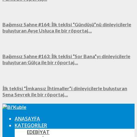
Bağımsız Sahne #164: İlk teklisi “Gündüşü”nü dinleyicilerle
buluşturan Ayşe Usluca ile bir röportaj…
Bağımsız Sahne #163: İlk teklisi “Sor Bana”yı dinleyicilerle
buluşturan Gülça ile bir röportaj…
İlk teklisi “İmkansız İhtimaller”i dinleyicilerle buluşturan
Sena Seyrek ile bir röportaj…
ANASAYFA
KATEGORILER
EDEBIYAT