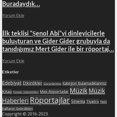
Buradaydık…
Yorum Ekle
İlk teklisi “Şenol Abi”yi dinleyicilerle
buluşturan ve Gider Gider grubuyla da
tanıdığımız Mert Gider ile bir röportaj…
Yorum Ekle
Etiketler
Edebiyat
Etkinlikler
Kategori Bulamadıklarımız
Gururlarımız
Müzik
Müzik
Kitap
Mini-Röportajlar
Konser İzlenimleri
Röportajlar
Haberleri
Sinema
Tiyatro
Yeni
Haftanın Getirdikleri
Copyright © 2016-2023.