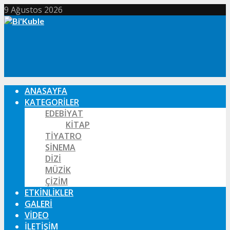
9 Ağustos 2026
ANASAYFA
KATEGORILER
EDEBIYAT
KITAP
TIYATRO
SINEMA
DIZI
MÜZIK
ÇIZIM
ETKINLIKLER
GALERI
VIDEO
İLETIŞIM