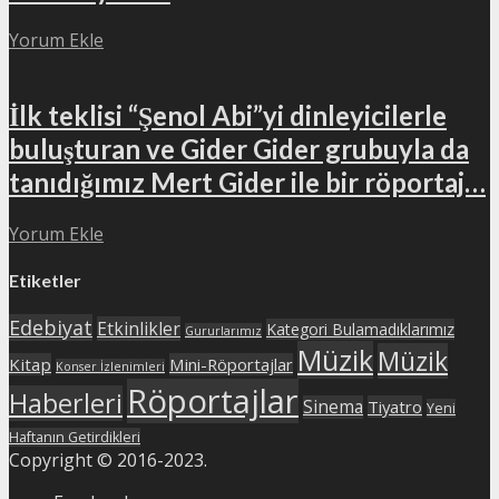
Yorum Ekle
İlk teklisi “Şenol Abi”yi dinleyicilerle
buluşturan ve Gider Gider grubuyla da
tanıdığımız Mert Gider ile bir röportaj…
Yorum Ekle
Etiketler
Edebiyat
Etkinlikler
Kategori Bulamadıklarımız
Gururlarımız
Müzik
Müzik
Kitap
Mini-Röportajlar
Konser İzlenimleri
Röportajlar
Haberleri
Sinema
Tiyatro
Yeni
Haftanın Getirdikleri
Copyright © 2016-2023.