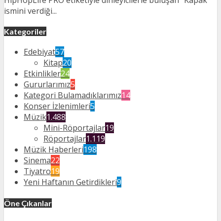
ismini verdiği...
Kategoriler
Edebiyat
57
Kitap
20
Etkinlikler
24
Gururlarımız
5
Kategori Bulamadıklarımız
14
Konser İzlenimleri
5
Müzik
1.488
Mini-Röportajlar
19
Röportajlar
1.119
Müzik Haberleri
198
Sinema
22
Tiyatro
19
Yeni Haftanın Getirdikleri
9
Öne Çıkanlar