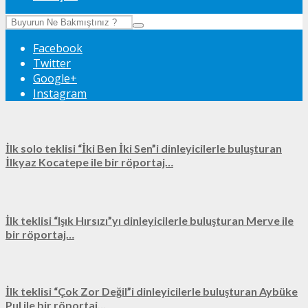
Facebook
Twitter
Google+
Instagram
İlk solo teklisi “İki Ben İki Sen”i dinleyicilerle buluşturan
İlkyaz Kocatepe ile bir röportaj…
İlk teklisi “Işık Hırsızı”yı dinleyicilerle buluşturan Merve ile
bir röportaj…
İlk teklisi “Çok Zor Değil”i dinleyicilerle buluşturan Aybüke
Pul ile bir röportaj…