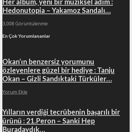
Her albüm, yeni bir müziksel adım :
Hedonutopia – Yakamoz Sandalı…
3,008 Görüntülenme
En Çok Yorumlananlar
Okan’ın benzersiz yorumunu
özleyenlere güzel bir hediye : Tanju
Okan – Gizli Sandıktaki Türküler…
Yorum Ekle
Yılların verdiği tecrübenin başarılı bir
ürünü : 21.Peron – Sanki Hep
Buradaydık…