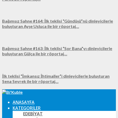
Bağımsız Sahne #164: İlk teklisi “Gündüşü”nü dinleyicilerle
buluşturan Ayşe Usluca ile bir röportaj…
Bağımsız Sahne #163: İlk teklisi “Sor Bana”yı dinleyicilerle
buluşturan Gülça ile bir röportaj…
İlk teklisi “İmkansız İhtimaller”i dinleyicilerle buluşturan
Sena Seyrek ile bir röportaj…
ANASAYFA
KATEGORILER
EDEBIYAT