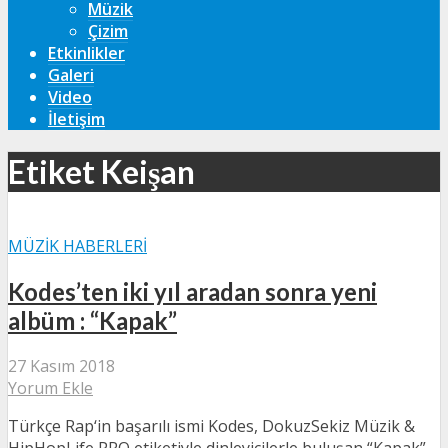
Müzik
Çizim
Etkinlikler
Galeri
Video
İletişim
Etiket Keişan
MÜZIK HABERLERI
Kodes’ten iki yıl aradan sonra yeni
albüm : “Kapak”
27 Kasım 2018
Yorum Ekle
Türkçe Rap‘in başarılı ismi Kodes, DokuzSekiz Müzik &
HipHopLife PRO etiketiyle dinleyicilerle buluşan “Kapak”