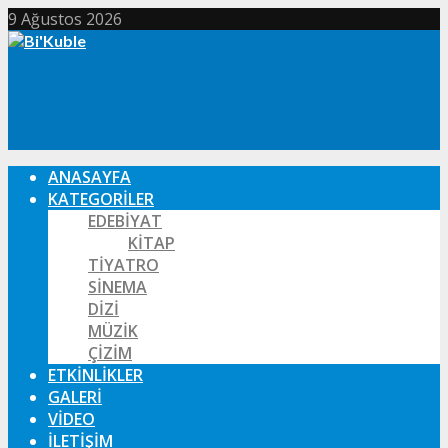
9 Ağustos 2026
ANASAYFA
KATEGORILER
EDEBIYAT
KITAP
TIYATRO
SINEMA
DIZI
MÜZIK
ÇIZIM
ETKINLIKLER
GALERI
VIDEO
İLETIŞIM