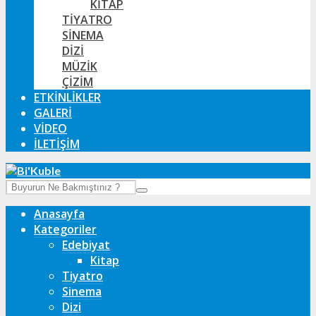
KITAP
TIYATRO
SINEMA
DIZI
MÜZIK
ÇIZIM
ETKINLIKLER
GALERI
VIDEO
İLETIŞIM
Anasayfa
Kategoriler
Edebiyat
Kitap
Tiyatro
Sinema
Dizi