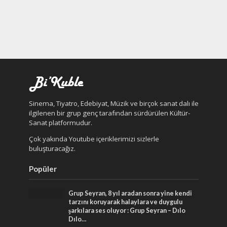
Sinema, Tiyatro, Edebiyat, Müzik ve birçok sanat dalı ile
ilgilenen bir grup genç tarafından sürdürülen Kültür-
Sanat platformudur.
Çok yakında Youtube içeriklerimizi sizlerle
buluşturacağız.
Popüler
Grup Seyran, 8 yıl aradan sonra yine kendi
tarzını koruyarak halaylara ve duygulu
şarkılara ses oluyor : Grup Seyran – Dılo
Dılo…