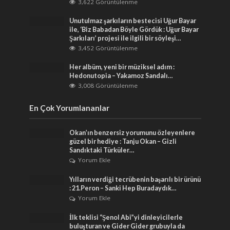
3,622 Görüntülenme
Unutulmaz şarkıların bestecisi Uğur Bayar
ile, ‘Biz Babadan Böyle Gördük : Uğur Bayar
Şarkıları’ projesi ile ilgili bir söyleşi…
3,452 Görüntülenme
Her albüm, yeni bir müziksel adım :
Hedonutopia – Yakamoz Sandalı…
3,008 Görüntülenme
En Çok Yorumlananlar
Okan’ın benzersiz yorumunu özleyenlere
güzel bir hediye : Tanju Okan – Gizli
Sandıktaki Türküler…
Yorum Ekle
Yılların verdiği tecrübenin başarılı bir ürünü
: 21.Peron – Sanki Hep Buradaydık…
Yorum Ekle
İlk teklisi “Şenol Abi”yi dinleyicilerle
buluşturan ve Gider Gider grubuyla da