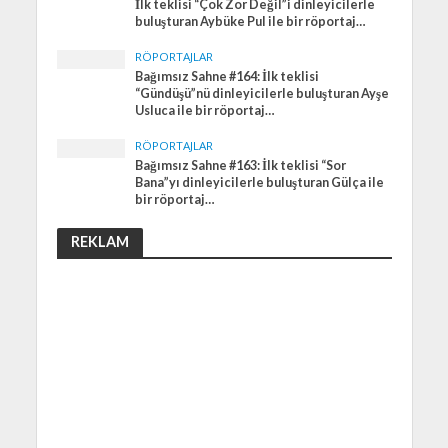
İlk teklisi “Çok Zor Değil”i dinleyicilerle
buluşturan Aybüke Pul ile bir röportaj…
RÖPORTAJLAR
Bağımsız Sahne #164: İlk teklisi
“Gündüşü”nü dinleyicilerle buluşturan Ayşe
Usluca ile bir röportaj…
RÖPORTAJLAR
Bağımsız Sahne #163: İlk teklisi “Sor
Bana”yı dinleyicilerle buluşturan Gülça ile
bir röportaj…
REKLAM