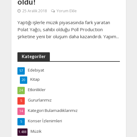
oldu!
25 Aralık 2018
Yorum Ekle
Yaptığı işlerle müzik piyasasında fark yaratan
Polat Yağcı, sahibi olduğu Poll Production
şirketine yeni bir oluşum daha kazandırdı. Yapım...
Kategoriler
Edebiyat
57
Kitap
20
Etkinlikler
24
Gururlarımız
5
Kategori Bulamadıklarımız
14
Konser İzlenimleri
5
Müzik
1.488