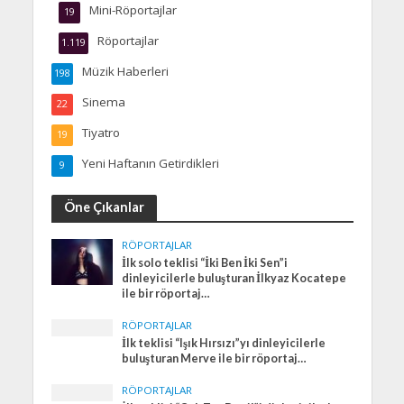
Mini-Röportajlar
19
Röportajlar
1.119
Müzik Haberleri
198
Sinema
22
Tiyatro
19
Yeni Haftanın Getirdikleri
9
Öne Çıkanlar
RÖPORTAJLAR
İlk solo teklisi “İki Ben İki Sen”i
dinleyicilerle buluşturan İlkyaz Kocatepe
ile bir röportaj…
RÖPORTAJLAR
İlk teklisi “Işık Hırsızı”yı dinleyicilerle
buluşturan Merve ile bir röportaj…
RÖPORTAJLAR