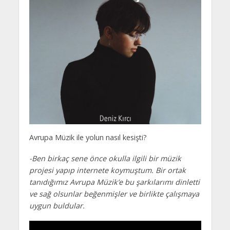
Avrupa Müzik ile yolun nasıl kesişti?
-Ben birkaç sene önce okulla ilgili bir müzik
projesi yapıp internete koymuştum. Bir ortak
tanıdığımız Avrupa Müzik’e bu şarkılarımı dinletti
ve sağ olsunlar beğenmişler ve birlikte çalışmaya
uygun buldular.