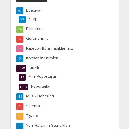
Edebiyat
57
Kitap
20
Etkinlikler
24
Gururlarımız
5
Kategori Bulamadıklarımız
14
Konser İzlenimleri
5
Müzik
1.488
Mini-Röportajlar
19
Röportajlar
1.119
Müzik Haberleri
198
Sinema
22
Tiyatro
19
Yeni Haftanın Getirdikleri
9