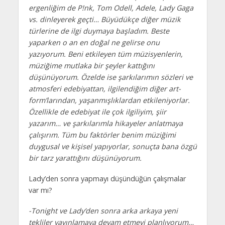
ergenliğim de P!nk, Tom Odell, Adele, Lady Gaga
vs. dinleyerek geçti… Büyüdükçe diğer müzik
türlerine de ilgi duymaya başladım. Beste
yaparken o an en doğal ne gelirse onu
yazıyorum. Beni etkileyen tüm müzisyenlerin,
müziğime mutlaka bir şeyler kattığını
düşünüyorum. Özelde ise şarkılarımın sözleri ve
atmosferi edebiyattan, ilgilendiğim diğer art-
form’larından, yaşanmışlıklardan etkileniyorlar.
Özellikle de edebiyat ile çok ilgiliyim, şiir
yazarım… ve şarkılarımla hikayeler anlatmaya
çalışırım. Tüm bu faktörler benim müziğimi
duygusal ve kişisel yapıyorlar, sonuçta bana özgü
bir tarz yarattığını düşünüyorum.
Lady’den sonra yapmayı düşündüğün çalışmalar
var mı?
-Tonight ve Lady’den sonra arka arkaya yeni
tekliler yayınlamaya devam etmeyi planlıyorum…