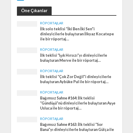
Öne Çıkanlar
RÖPORTAJLAR
İlk solo teklisi “İki Ben İki Sen”i
dinleyicilerle buluşturan İlkyaz Kocatepe
ile bir röportaj…
RÖPORTAJLAR
İlk teklisi “Işık Hırsızı”yı dinleyicilerle
buluşturan Merve ile bir röportaj…
RÖPORTAJLAR
İlk teklisi “Çok Zor Değil”i dinleyicilerle
buluşturan Aybüke Pul ile bir röportaj…
RÖPORTAJLAR
Bağımsız Sahne #164: İlk teklisi
“Gündüşü”nü dinleyicilerle buluşturan Ayşe
Usluca ile bir röportaj…
RÖPORTAJLAR
Bağımsız Sahne #163: İlk teklisi “Sor
Bana”yı dinleyicilerle buluşturan Gülça ile