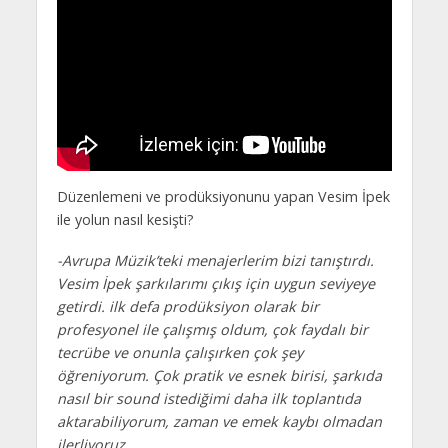
Düzenlemeni ve prodüksiyonunu yapan Vesim İpek
ile yolun nasıl kesişti?
-Avrupa Müzik’teki menajerlerim bizi tanıştırdı.
Vesim İpek şarkılarımı çıkış için uygun seviyeye
getirdi. ilk defa prodüksiyon olarak bir
profesyonel ile çalışmış oldum, çok faydalı bir
tecrübe ve onunla çalışırken çok şey
öğreniyorum. Çok pratik ve esnek birisi, şarkıda
nasıl bir sound istediğimi daha ilk toplantıda
aktarabiliyorum, zaman ve emek kaybı olmadan
ilerliyoruz.