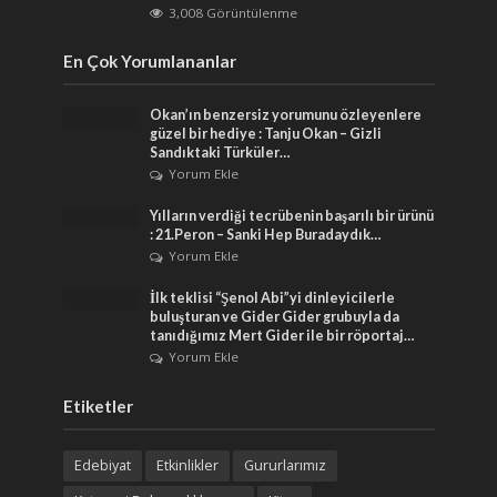
3,008 Görüntülenme
En Çok Yorumlananlar
Okan’ın benzersiz yorumunu özleyenlere
güzel bir hediye : Tanju Okan – Gizli
Sandıktaki Türküler…
Yorum Ekle
Yılların verdiği tecrübenin başarılı bir ürünü
: 21.Peron – Sanki Hep Buradaydık…
Yorum Ekle
İlk teklisi “Şenol Abi”yi dinleyicilerle
buluşturan ve Gider Gider grubuyla da
tanıdığımız Mert Gider ile bir röportaj…
Yorum Ekle
Etiketler
Edebiyat
Etkinlikler
Gururlarımız