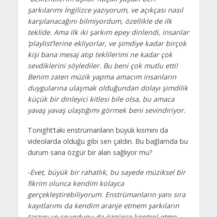
şarkılarımı İngilizce yazıyorum, ve açıkçası nasıl
karşılanacağını bilmiyordum, özellikle de ilk
teklide. Ama ilk iki şarkım epey dinlendi, insanlar
‘playlist’lerine ekliyorlar, ve şimdiye kadar birçok
kişi bana mesaj atıp teklilerimi ne kadar çok
sevdiklerini söylediler. Bu beni çok mutlu etti!
Benim zaten müzik yapma amacım insanların
duygularına ulaşmak olduğundan dolayı şimdilik
küçük bir dinleyici kitlesi bile olsa, bu amaca
yavaş yavaş ulaştığımı görmek beni sevindiriyor.
Tonight’taki enstrümanların büyük kısmını da
videolarda olduğu gibi sen çaldın. Bu bağlamda bu
durum sana özgür bir alan sağlıyor mu?
-Evet, büyük bir rahatlık, bu sayede müziksel bir
fikrim olunca kendim kolayca
gerçekleştirebiliyorum. Enstrümanların yanı sıra
kayıtlarımı da kendim aranje etmem şarkıların
tarzını ve soundunu da özgürce kontrol etme