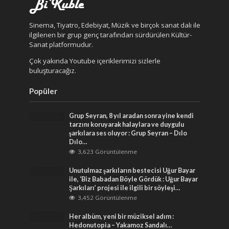
Sinema, Tiyatro, Edebiyat, Müzik ve birçok sanat dalı ile
ilgilenen bir grup genç tarafından sürdürülen Kültür-
Sanat platformudur.
Çok yakında Youtube içeriklerimizi sizlerle
buluşturacağız.
Popüler
Grup Seyran, 8 yıl aradan sonra yine kendi
tarzını koruyarak halaylara ve duygulu
şarkılara ses oluyor : Grup Seyran – Dılo
Dılo…
3,623 Görüntülenme
Unutulmaz şarkıların bestecisi Uğur Bayar
ile, ‘Biz Babadan Böyle Gördük : Uğur Bayar
Şarkıları’ projesi ile ilgili bir söyleşi…
3,452 Görüntülenme
Her albüm, yeni bir müziksel adım :
Hedonutopia – Yakamoz Sandalı…