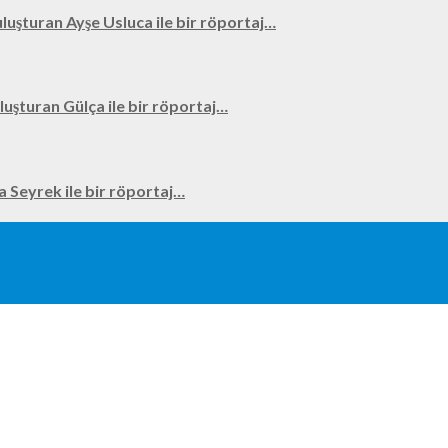
uluşturan Ayşe Usluca ile bir röportaj…
uluşturan Gülça ile bir röportaj…
na Seyrek ile bir röportaj…