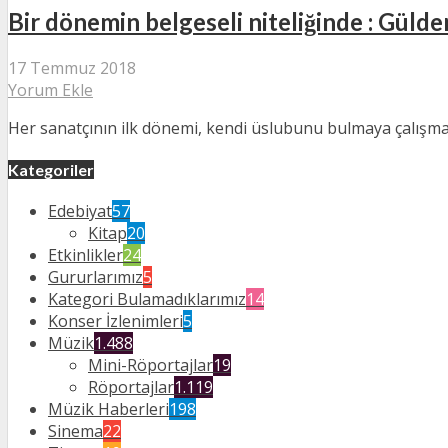
Bir dönemin belgeseli niteliğinde : Güld
17 Temmuz 2018
Yorum Ekle
Her sanatçının ilk dönemi, kendi üslubunu bulmaya çalışmakla
Kategoriler
Edebiyat
57
Kitap
20
Etkinlikler
24
Gururlarımız
5
Kategori Bulamadıklarımız
14
Konser İzlenimleri
5
Müzik
1.488
Mini-Röportajlar
19
Röportajlar
1.119
Müzik Haberleri
198
Sinema
22