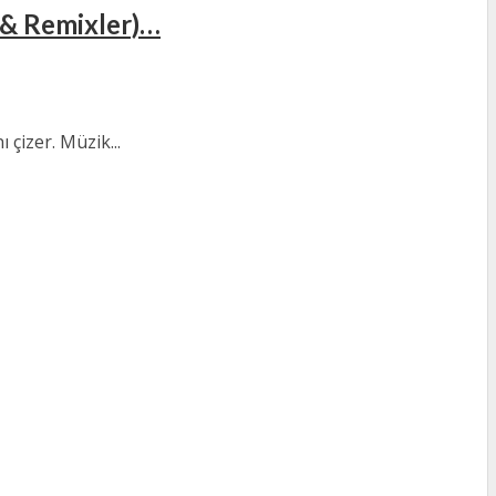
r & Remixler)…
çizer. Müzik...