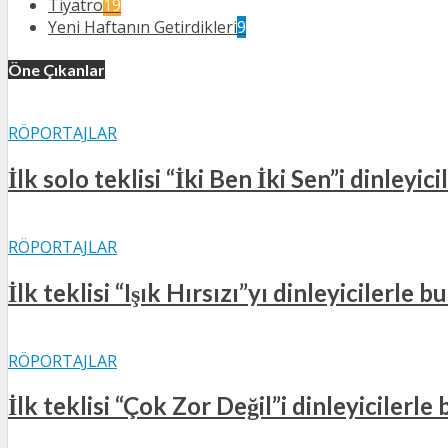
Tiyatro
19
Yeni Haftanın Getirdikleri
9
Öne Çıkanlar
RÖPORTAJLAR
İlk solo teklisi “İki Ben İki Sen”i dinleyi
RÖPORTAJLAR
İlk teklisi “Işık Hırsızı”yı dinleyicilerle
RÖPORTAJLAR
İlk teklisi “Çok Zor Değil”i dinleyicilerl