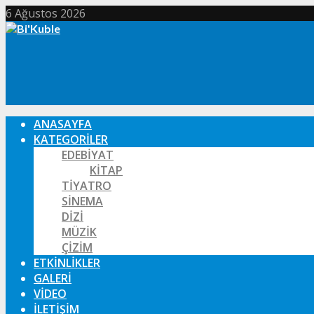
6 Ağustos 2026
ANASAYFA
KATEGORILER
EDEBIYAT
KITAP
TIYATRO
SINEMA
DIZI
MÜZIK
ÇIZIM
ETKINLIKLER
GALERI
VIDEO
İLETIŞIM