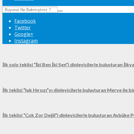
Facebook
Twitter
Google+
Instagram
İlk solo teklisi “İki Ben İki Sen”i dinleyicilerle buluşturan İl
İlk teklisi “Işık Hırsızı”yı dinleyicilerle buluşturan Merve ile 
İlk teklisi “Çok Zor Değil”i dinleyicilerle buluşturan Aybüke P