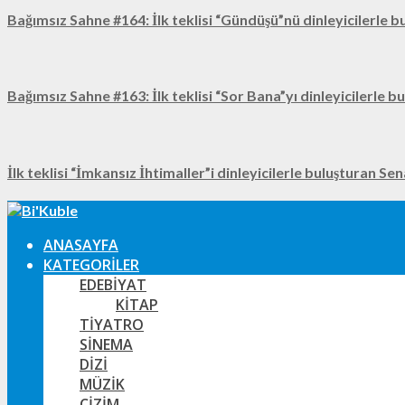
Bağımsız Sahne #164: İlk teklisi “Gündüşü”nü dinleyicilerle b
Bağımsız Sahne #163: İlk teklisi “Sor Bana”yı dinleyicilerle b
İlk teklisi “İmkansız İhtimaller”i dinleyicilerle buluşturan Se
ANASAYFA
KATEGORILER
EDEBIYAT
KITAP
TIYATRO
SINEMA
DIZI
MÜZIK
ÇIZIM