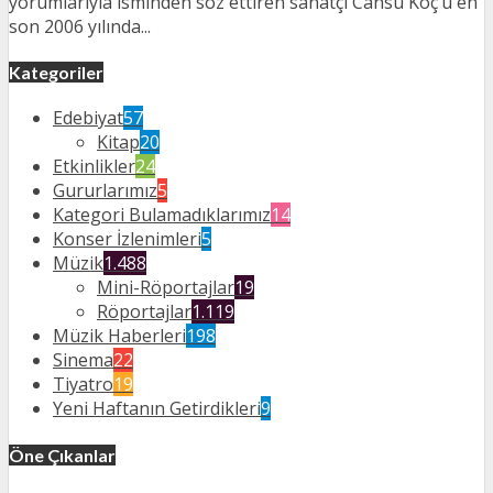
yorumlarıyla isminden söz ettiren sanatçı Cansu Koç’u en
son 2006 yılında...
Kategoriler
Edebiyat
57
Kitap
20
Etkinlikler
24
Gururlarımız
5
Kategori Bulamadıklarımız
14
Konser İzlenimleri
5
Müzik
1.488
Mini-Röportajlar
19
Röportajlar
1.119
Müzik Haberleri
198
Sinema
22
Tiyatro
19
Yeni Haftanın Getirdikleri
9
Öne Çıkanlar