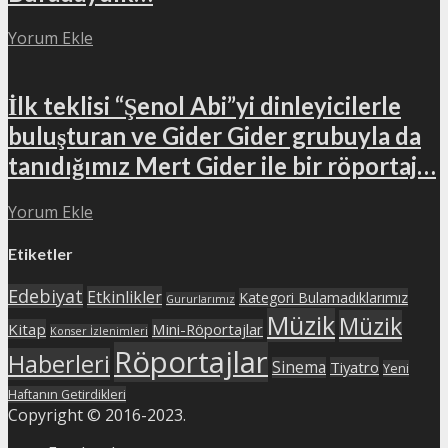
Yorum Ekle
İlk teklisi “Şenol Abi”yi dinleyicilerle
buluşturan ve Gider Gider grubuyla da
tanıdığımız Mert Gider ile bir röportaj…
Yorum Ekle
Etiketler
Edebiyat
Etkinlikler
Kategori Bulamadıklarımız
Gururlarımız
Müzik
Müzik
Kitap
Mini-Röportajlar
Konser İzlenimleri
Röportajlar
Haberleri
Sinema
Tiyatro
Yeni
Haftanın Getirdikleri
Copyright © 2016-2023.