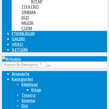
KITAP
TIYATRO
SINEMA
DIZI
MÜZIK
ÇIZIM
ETKINLIKLER
GALERI
VIDEO
İLETIŞIM
Anasayfa
Kategoriler
Edebiyat
Kitap
Tiyatro
Sinema
Dizi