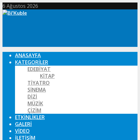
6 Ağustos 2026
ANASAYFA
KATEGORILER
EDEBIYAT
KITAP
TIYATRO
SINEMA
DIZI
MÜZIK
ÇIZIM
ETKINLIKLER
GALERI
VIDEO
İLETIŞIM