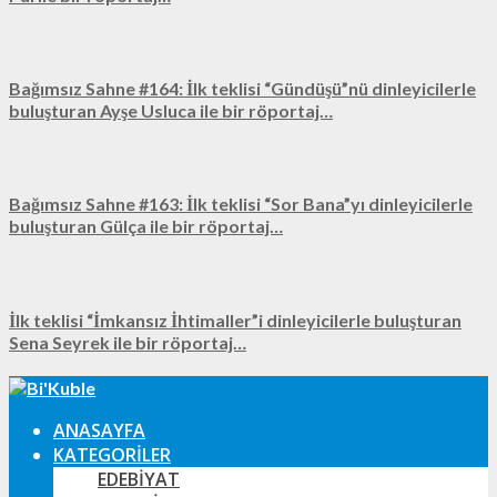
Bağımsız Sahne #164: İlk teklisi “Gündüşü”nü dinleyicilerle
buluşturan Ayşe Usluca ile bir röportaj…
Bağımsız Sahne #163: İlk teklisi “Sor Bana”yı dinleyicilerle
buluşturan Gülça ile bir röportaj…
İlk teklisi “İmkansız İhtimaller”i dinleyicilerle buluşturan
Sena Seyrek ile bir röportaj…
ANASAYFA
KATEGORILER
EDEBIYAT