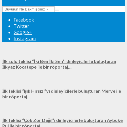
Facebook
Twitter
Google+
Instagram
İlk solo teklisi “İki Ben İki Sen”i dinleyicilerle buluşturan
İlkyaz Kocatepe ile bir röportaj…
İlk teklisi “Işık Hırsızı”yı dinleyicilerle buluşturan Merve ile
bir röportaj…
İlk teklisi “Çok Zor Değil”i dinleyicilerle buluşturan Aybüke
Pul ile bir röportaj…