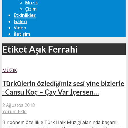
Müzik
Çizim
Etkinlikler
Galeri
Video
İletişim
Etiket Aşık Ferrahi
MÜZIK
Türkülerin özlediğimiz sesi yine bizlerle
: Cansu Koç – Çay Var İçersen…
2 Ağustos 2018
Yorum Ekle
Bir dönem özellikle Türk Halk Müziği alanında başarılı