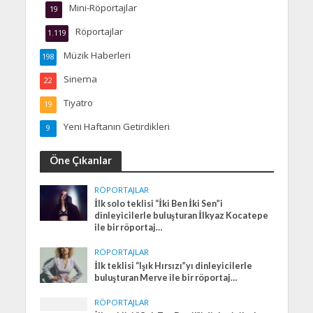
Mini-Röportajlar
19
Röportajlar
1.119
Müzik Haberleri
198
Sinema
22
Tiyatro
19
Yeni Haftanın Getirdikleri
9
Öne Çıkanlar
RÖPORTAJLAR
İlk solo teklisi “İki Ben İki Sen”i
dinleyicilerle buluşturan İlkyaz Kocatepe
ile bir röportaj…
RÖPORTAJLAR
İlk teklisi “Işık Hırsızı”yı dinleyicilerle
buluşturan Merve ile bir röportaj…
RÖPORTAJLAR