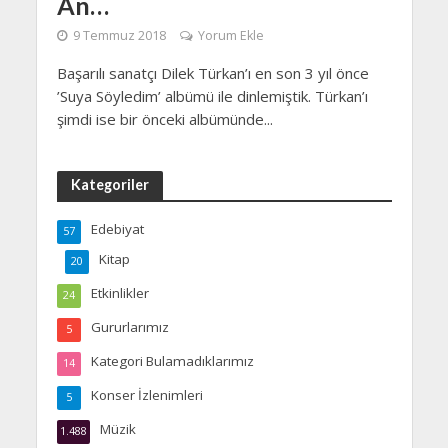
An…
9 Temmuz 2018
Yorum Ekle
Başarılı sanatçı Dilek Türkan’ı en son 3 yıl önce
’Suya Söyledim’ albümü ile dinlemiştik. Türkan’ı
şimdi ise bir önceki albümünde...
Kategoriler
Edebiyat
57
Kitap
20
Etkinlikler
24
Gururlarımız
5
Kategori Bulamadıklarımız
14
Konser İzlenimleri
5
Müzik
1.488