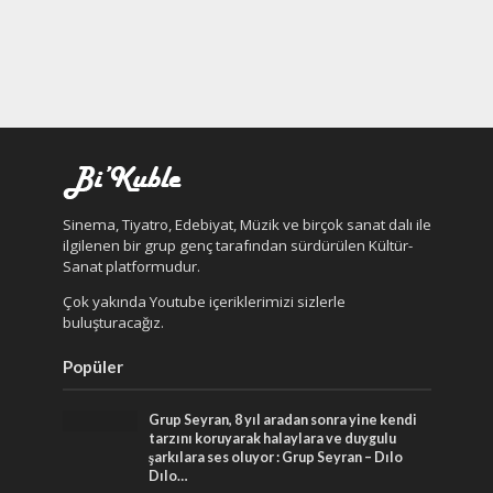
Sinema, Tiyatro, Edebiyat, Müzik ve birçok sanat dalı ile
ilgilenen bir grup genç tarafından sürdürülen Kültür-
Sanat platformudur.
Çok yakında Youtube içeriklerimizi sizlerle
buluşturacağız.
Popüler
Grup Seyran, 8 yıl aradan sonra yine kendi
tarzını koruyarak halaylara ve duygulu
şarkılara ses oluyor : Grup Seyran – Dılo
Dılo…