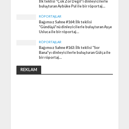
İlk teklisi “Çok Zor Değil”i dinleyicilerle
buluşturan Aybüke Pul ile bir röportaj…
RÖPORTAJLAR
Bağımsız Sahne #164: İlk teklisi
“Gündüşü”nü dinleyicilerle buluşturan Ayşe
Usluca ile bir röportaj…
RÖPORTAJLAR
Bağımsız Sahne #163: İlk teklisi “Sor
Bana”yı dinleyicilerle buluşturan Gülça ile
bir röportaj…
REKLAM