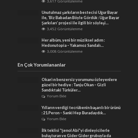
3,617 Görüntülenme
Unutulmaz şarkıların bestecisi Uğur Bayar
ile, ‘Biz Babadan Böyle Gördük : Uğur Bayar
Şarkıları’ projesi ile ilgili bir söyleşi…
3,452 Görüntülenme
Her albüm, yeni bir müziksel adım :
Hedonutopia – Yakamoz Sandalı…
3,008 Görüntülenme
En Çok Yorumlananlar
Okan’ın benzersiz yorumunu özleyenlere
güzel bir hediye : Tanju Okan – Gizli
Sandıktaki Türküler…
Yorum Ekle
Yılların verdiği tecrübenin başarılı bir ürünü
: 21.Peron – Sanki Hep Buradaydık…
Yorum Ekle
İlk teklisi “Şenol Abi”yi dinleyicilerle
buluşturan ve Gider Gider grubuyla da