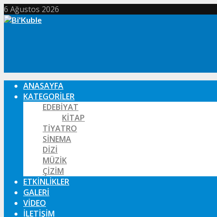
6 Ağustos 2026
ANASAYFA
KATEGORILER
EDEBIYAT
KITAP
TIYATRO
SINEMA
DIZI
MÜZIK
ÇIZIM
ETKINLIKLER
GALERI
VIDEO
İLETIŞIM