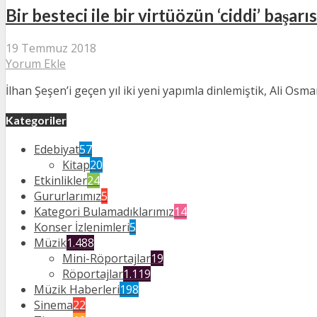
Bir besteci ile bir virtüözün ‘ciddi’ başar
19 Temmuz 2018
Yorum Ekle
İlhan Şeşen’i geçen yıl iki yeni yapımla dinlemiştik, Ali Osm
Kategoriler
Edebiyat
57
Kitap
20
Etkinlikler
24
Gururlarımız
5
Kategori Bulamadıklarımız
14
Konser İzlenimleri
5
Müzik
1.488
Mini-Röportajlar
19
Röportajlar
1.119
Müzik Haberleri
198
Sinema
22