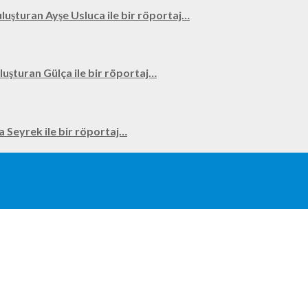
uluşturan Ayşe Usluca ile bir röportaj…
uluşturan Gülça ile bir röportaj…
na Seyrek ile bir röportaj…