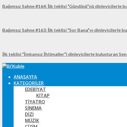
Bağımsız Sahne #164: İlk teklisi “Gündüşü”nü dinleyicilerle b
Bağımsız Sahne #163: İlk teklisi “Sor Bana”yı dinleyicilerle b
İlk teklisi “İmkansız İhtimaller”i dinleyicilerle buluşturan Se
ANASAYFA
KATEGORILER
EDEBIYAT
KITAP
TIYATRO
SINEMA
DIZI
MÜZIK
ÇIZIM