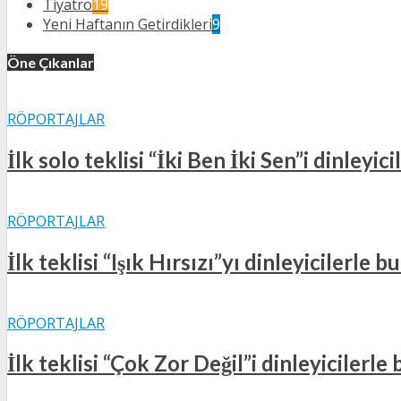
Tiyatro
19
Yeni Haftanın Getirdikleri
9
Öne Çıkanlar
RÖPORTAJLAR
İlk solo teklisi “İki Ben İki Sen”i dinleyi
RÖPORTAJLAR
İlk teklisi “Işık Hırsızı”yı dinleyicilerle
RÖPORTAJLAR
İlk teklisi “Çok Zor Değil”i dinleyicilerl