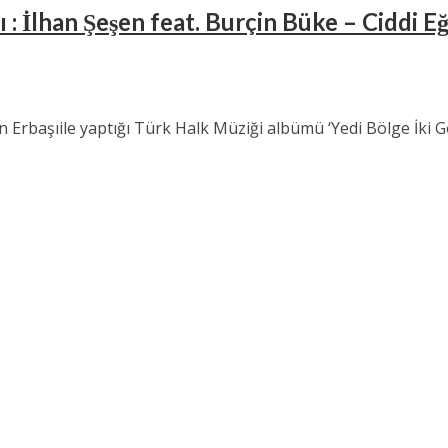
ısı : İlhan Şeşen feat. Burçin Büke – Ciddi 
an Erbaşıile yaptığı Türk Halk Müziği albümü ‘Yedi Bölge İki Gö