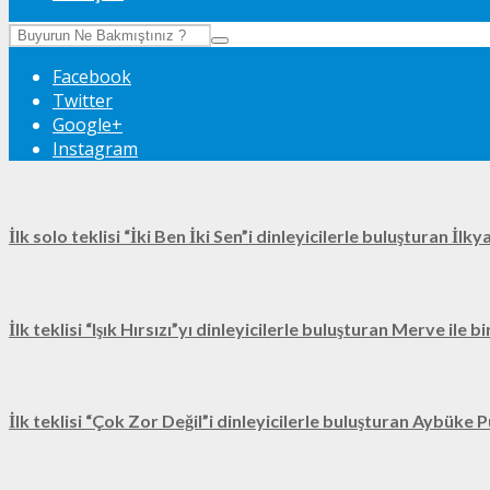
Facebook
Twitter
Google+
Instagram
İlk solo teklisi “İki Ben İki Sen”i dinleyicilerle buluşturan İl
İlk teklisi “Işık Hırsızı”yı dinleyicilerle buluşturan Merve ile 
İlk teklisi “Çok Zor Değil”i dinleyicilerle buluşturan Aybüke P