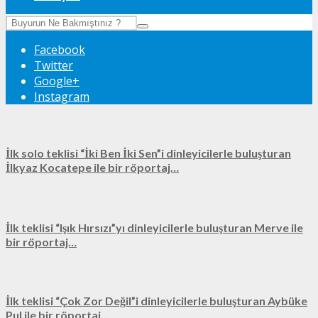
Facebook
Twitter
Google+
Instagram
İlk solo teklisi “İki Ben İki Sen”i dinleyicilerle buluşturan
İlkyaz Kocatepe ile bir röportaj…
İlk teklisi “Işık Hırsızı”yı dinleyicilerle buluşturan Merve ile
bir röportaj…
İlk teklisi “Çok Zor Değil”i dinleyicilerle buluşturan Aybüke
Pul ile bir röportaj…