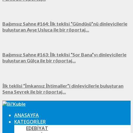
Bağımsız Sahne #164: İlk teklisi “Gündüşü”nü dinleyicilerle
buluşturan Ayşe Usluca ile bir röportaj…
Bağımsız Sahne #163: İlk teklisi “Sor Bana”yı dinleyicilerle
buluşturan Gülça ile bir röportaj…
İlk teklisi “İmkansız İhtimaller”i dinleyicilerle buluşturan
Sena Seyrek ile bir röportaj…
ANASAYFA
KATEGORILER
EDEBIYAT