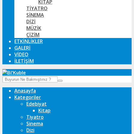
KITAP
TIYATRO
SINEMA
DIZI
MÜZIK
ÇIZIM
ETKINLIKLER
GALERI
VIDEO
İLETIŞIM
Anasayfa
Kategoriler
Edebiyat
Kitap
Tiyatro
Sinema
Dizi