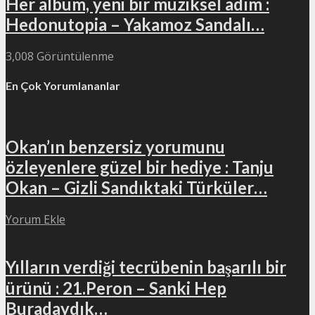
Her albüm, yeni bir müziksel adım :
Hedonutopia – Yakamoz Sandalı…
3,008 Görüntülenme
En Çok Yorumlananlar
Okan’ın benzersiz yorumunu
özleyenlere güzel bir hediye : Tanju
Okan – Gizli Sandıktaki Türküler…
Yorum Ekle
Yılların verdiği tecrübenin başarılı bir
ürünü : 21.Peron – Sanki Hep
Buradaydık…