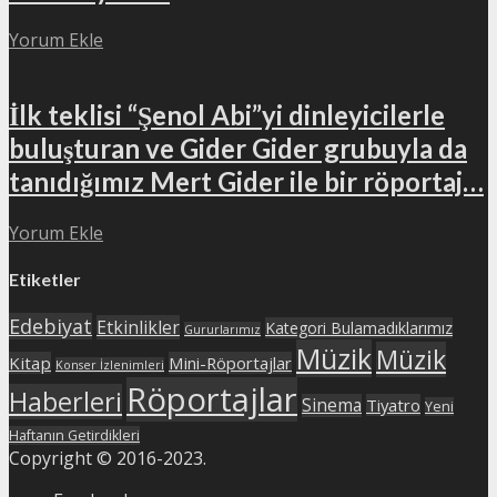
Yorum Ekle
İlk teklisi “Şenol Abi”yi dinleyicilerle
buluşturan ve Gider Gider grubuyla da
tanıdığımız Mert Gider ile bir röportaj…
Yorum Ekle
Etiketler
Edebiyat
Etkinlikler
Kategori Bulamadıklarımız
Gururlarımız
Müzik
Müzik
Kitap
Mini-Röportajlar
Konser İzlenimleri
Röportajlar
Haberleri
Sinema
Tiyatro
Yeni
Haftanın Getirdikleri
Copyright © 2016-2023.