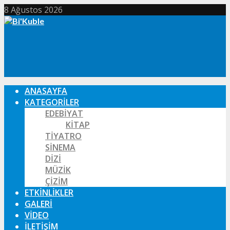
8 Ağustos 2026
ANASAYFA
KATEGORILER
EDEBIYAT
KITAP
TIYATRO
SINEMA
DIZI
MÜZIK
ÇIZIM
ETKINLIKLER
GALERI
VIDEO
İLETIŞIM