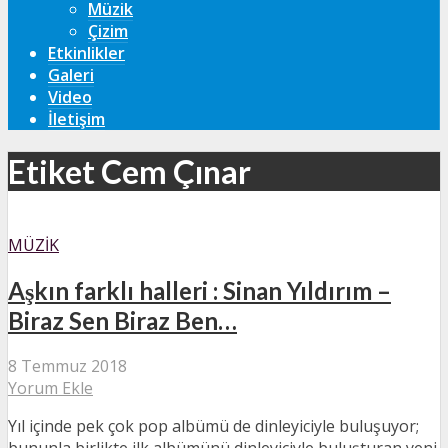
Müzik
Çizim
Etkinlikler
Galeri
Video
İletişim
Etiket Cem Çınar
MÜZIK
Aşkın farklı halleri : Sinan Yıldırım –
Biraz Sen Biraz Ben…
8 Temmuz 2018
Yorum Ekle
Yıl içinde pek çok pop albümü de dinleyiciyle buluşuyor;
bununla birlikte ilk albümünü dinleyiciyle buluşturan yeni