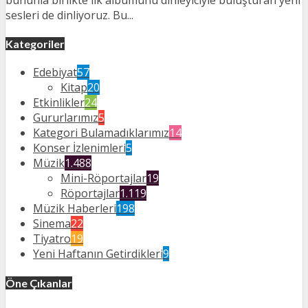
sesleri de dinliyoruz. Bu...
Kategoriler
Edebiyat
57
Kitap
20
Etkinlikler
24
Gururlarımız
5
Kategori Bulamadıklarımız
14
Konser İzlenimleri
5
Müzik
1.488
Mini-Röportajlar
19
Röportajlar
1.119
Müzik Haberleri
198
Sinema
22
Tiyatro
19
Yeni Haftanın Getirdikleri
9
Öne Çıkanlar