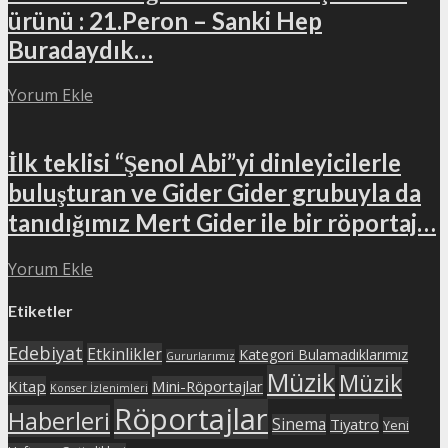
ürünü : 21.Peron – Sanki Hep
Buradaydık…
Yorum Ekle
İlk teklisi “Şenol Abi”yi dinleyicilerle
buluşturan ve Gider Gider grubuyla da
tanıdığımız Mert Gider ile bir röportaj…
Yorum Ekle
Etiketler
Edebiyat
Etkinlikler
Kategori Bulamadıklarımız
Gururlarımız
Müzik
Müzik
Kitap
Mini-Röportajlar
Konser İzlenimleri
Röportajlar
Haberleri
Sinema
Tiyatro
Yeni