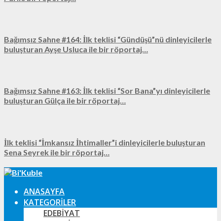
Bağımsız Sahne #164: İlk teklisi “Gündüşü”nü dinleyicilerle
buluşturan Ayşe Usluca ile bir röportaj…
Bağımsız Sahne #163: İlk teklisi “Sor Bana”yı dinleyicilerle
buluşturan Gülça ile bir röportaj…
İlk teklisi “İmkansız İhtimaller”i dinleyicilerle buluşturan
Sena Seyrek ile bir röportaj…
ANASAYFA
KATEGORILER
EDEBIYAT