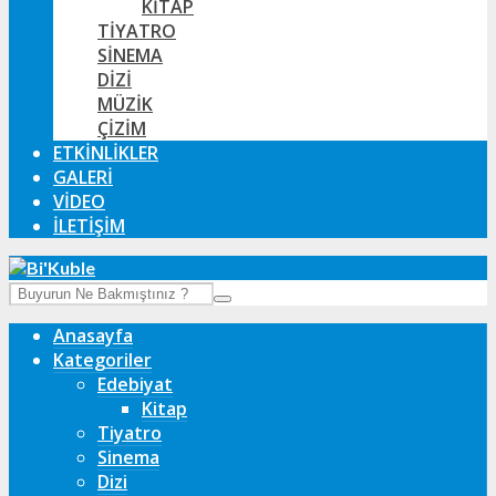
KITAP
TIYATRO
SINEMA
DIZI
MÜZIK
ÇIZIM
ETKINLIKLER
GALERI
VIDEO
İLETIŞIM
Anasayfa
Kategoriler
Edebiyat
Kitap
Tiyatro
Sinema
Dizi