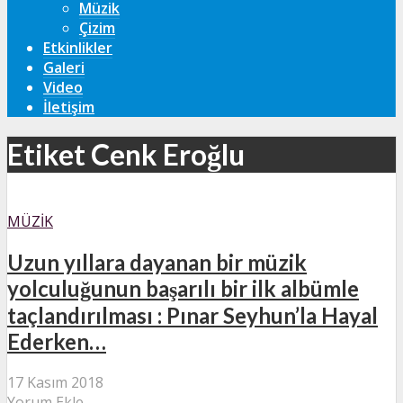
Müzik
Çizim
Etkinlikler
Galeri
Video
İletişim
Etiket Cenk Eroğlu
MÜZIK
Uzun yıllara dayanan bir müzik
yolculuğunun başarılı bir ilk albümle
taçlandırılması : Pınar Seyhun’la Hayal
Ederken…
17 Kasım 2018
Yorum Ekle