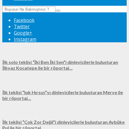
Facebook
Twitter
Google+
Instagram
İlk solo teklisi “İki Ben İki Sen”i dinleyicilerle buluşturan
İlkyaz Kocatepe ile bir röportaj…
İlk teklisi “Işık Hırsızı”yı dinleyicilerle buluşturan Merve ile
bir röportaj…
İlk teklisi “Çok Zor Değil”i dinleyicilerle buluşturan Aybüke
Pul ile bir röportaj…