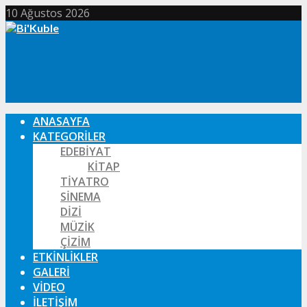
10 Ağustos 2026
ANASAYFA
KATEGORILER
EDEBIYAT
KITAP
TIYATRO
SINEMA
DIZI
MÜZIK
ÇIZIM
ETKINLIKLER
GALERI
VIDEO
İLETIŞIM