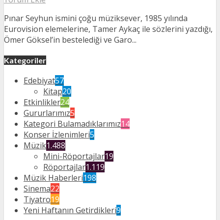
Pınar Seyhun ismini çoğu müziksever, 1985 yılında
Eurovision elemelerine, Tamer Aykaç ile sözlerini yazdığı,
Ömer Göksel’in bestelediği ve Garo...
Kategoriler
Edebiyat
57
Kitap
20
Etkinlikler
24
Gururlarımız
5
Kategori Bulamadıklarımız
14
Konser İzlenimleri
5
Müzik
1.488
Mini-Röportajlar
19
Röportajlar
1.119
Müzik Haberleri
198
Sinema
22
Tiyatro
19
Yeni Haftanın Getirdikleri
9