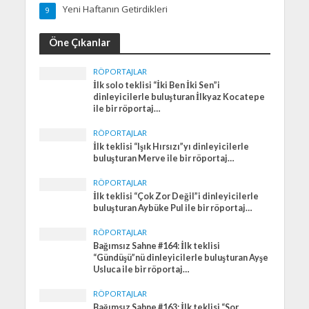
Yeni Haftanın Getirdikleri
9
Öne Çıkanlar
RÖPORTAJLAR
İlk solo teklisi “İki Ben İki Sen”i
dinleyicilerle buluşturan İlkyaz Kocatepe
ile bir röportaj…
RÖPORTAJLAR
İlk teklisi “Işık Hırsızı”yı dinleyicilerle
buluşturan Merve ile bir röportaj…
RÖPORTAJLAR
İlk teklisi “Çok Zor Değil”i dinleyicilerle
buluşturan Aybüke Pul ile bir röportaj…
RÖPORTAJLAR
Bağımsız Sahne #164: İlk teklisi
“Gündüşü”nü dinleyicilerle buluşturan Ayşe
Usluca ile bir röportaj…
RÖPORTAJLAR
Bağımsız Sahne #163: İlk teklisi “Sor