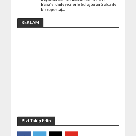
Bana”yı dinleyicilerle buluşturan Gülça ile
bir röportaj…
REKLAM
Bizi Takip Edin