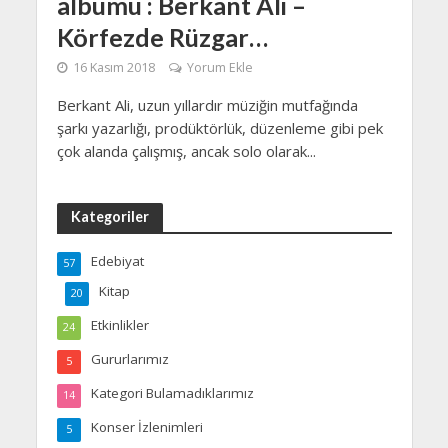
albümü : Berkant Ali –
Körfezde Rüzgar…
16 Kasım 2018
Yorum Ekle
Berkant Ali, uzun yıllardır müziğin mutfağında
şarkı yazarlığı, prodüktörlük, düzenleme gibi pek
çok alanda çalışmış, ancak solo olarak...
Kategoriler
Edebiyat
57
Kitap
20
Etkinlikler
24
Gururlarımız
5
Kategori Bulamadıklarımız
14
Konser İzlenimleri
5