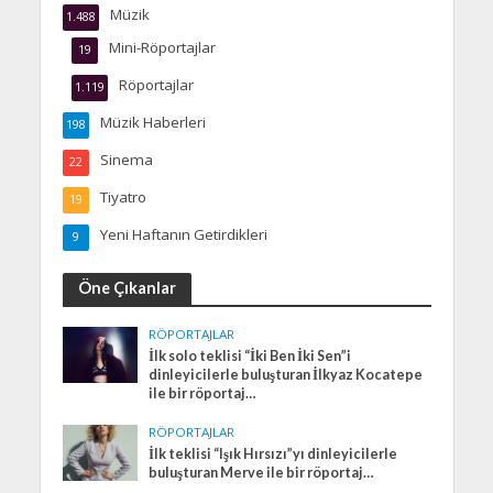
Müzik
1.488
Mini-Röportajlar
19
Röportajlar
1.119
Müzik Haberleri
198
Sinema
22
Tiyatro
19
Yeni Haftanın Getirdikleri
9
Öne Çıkanlar
RÖPORTAJLAR
İlk solo teklisi “İki Ben İki Sen”i
dinleyicilerle buluşturan İlkyaz Kocatepe
ile bir röportaj…
RÖPORTAJLAR
İlk teklisi “Işık Hırsızı”yı dinleyicilerle
buluşturan Merve ile bir röportaj…