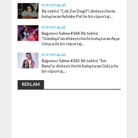
RÖPORTAJLAR
İlk teklisi “Çok Zor Değil”i dinleyicilerle
buluşturan Aybüke Pul ile bir röportaj…
RÖPORTAJLAR
Bağımsız Sahne #164: İlk teklisi
“Gündüşü”nü dinleyicilerle buluşturan Ayşe
Usluca ile bir röportaj…
RÖPORTAJLAR
Bağımsız Sahne #163: İlk teklisi “Sor
Bana”yı dinleyicilerle buluşturan Gülça ile
bir röportaj…
REKLAM