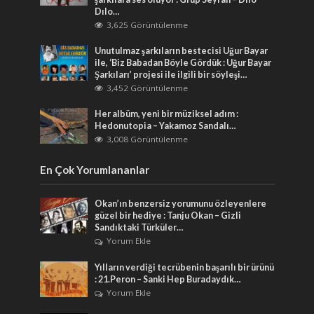
Dılo…
3,625 Görüntülenme
Unutulmaz şarkıların bestecisi Uğur Bayar
ile, ‘Biz Babadan Böyle Gördük : Uğur Bayar
Şarkıları’ projesi ile ilgili bir söyleşi…
3,452 Görüntülenme
Her albüm, yeni bir müziksel adım :
Hedonutopia – Yakamoz Sandalı…
3,008 Görüntülenme
En Çok Yorumlananlar
Okan’ın benzersiz yorumunu özleyenlere
güzel bir hediye : Tanju Okan – Gizli
Sandıktaki Türküler…
Yorum Ekle
Yılların verdiği tecrübenin başarılı bir ürünü
: 21.Peron – Sanki Hep Buradaydık…
Yorum Ekle