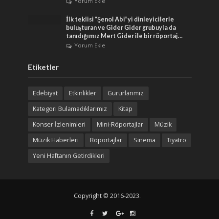
Yorum Ekle
İlk teklisi “Şenol Abi”yi dinleyicilerle
buluşturan ve Gider Gider grubuyla da
tanıdığımız Mert Gider ile bir röportaj…
Yorum Ekle
Etiketler
Edebiyat
Etkinlikler
Gururlarımız
Kategori Bulamadıklarımız
Kitap
Konser İzlenimleri
Mini-Röportajlar
Müzik
Müzik Haberleri
Röportajlar
Sinema
Tiyatro
Yeni Haftanın Getirdikleri
Copyright © 2016-2023.