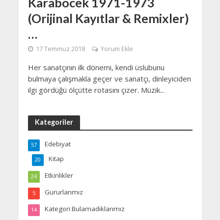
Karaböcek 1971-1973
(Orijinal Kayıtlar & Remixler)
…
17 Temmuz 2018
Yorum Ekle
Her sanatçının ilk dönemi, kendi üslubunu
bulmaya çalışmakla geçer ve sanatçı, dinleyiciden
ilgi gördüğü ölçütte rotasını çizer. Müzik...
Kategoriler
Edebiyat
57
Kitap
20
Etkinlikler
24
Gururlarımız
5
Kategori Bulamadıklarımız
14