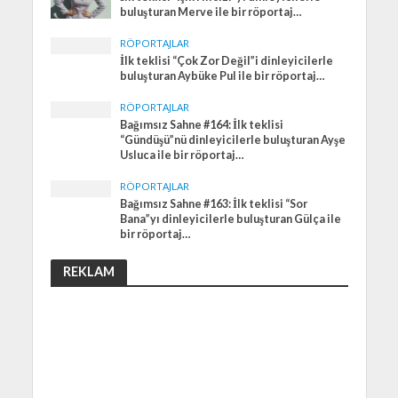
buluşturan Merve ile bir röportaj…
RÖPORTAJLAR
İlk teklisi “Çok Zor Değil”i dinleyicilerle
buluşturan Aybüke Pul ile bir röportaj…
RÖPORTAJLAR
Bağımsız Sahne #164: İlk teklisi
“Gündüşü”nü dinleyicilerle buluşturan Ayşe
Usluca ile bir röportaj…
RÖPORTAJLAR
Bağımsız Sahne #163: İlk teklisi “Sor
Bana”yı dinleyicilerle buluşturan Gülça ile
bir röportaj…
REKLAM