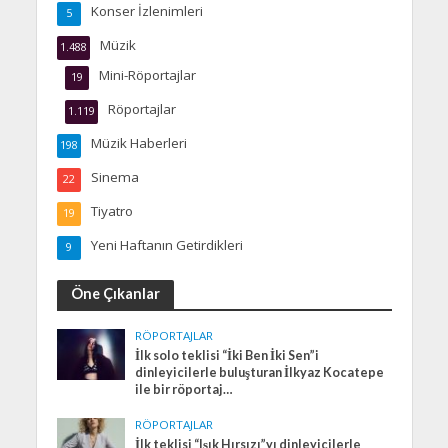
Konser İzlenimleri
5
Müzik
1.488
Mini-Röportajlar
19
Röportajlar
1.119
Müzik Haberleri
198
Sinema
22
Tiyatro
19
Yeni Haftanın Getirdikleri
9
Öne Çıkanlar
RÖPORTAJLAR
İlk solo teklisi “İki Ben İki Sen”i
dinleyicilerle buluşturan İlkyaz Kocatepe
ile bir röportaj…
RÖPORTAJLAR
İlk teklisi “Işık Hırsızı”yı dinleyicilerle