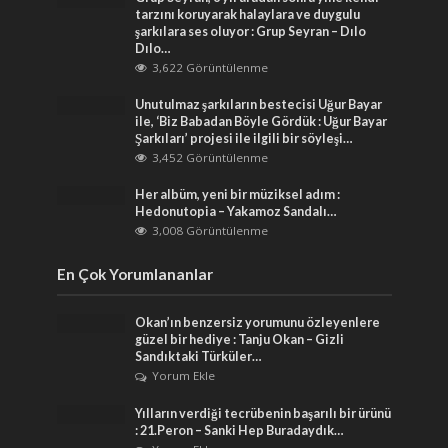
tarzını koruyarak halaylara ve duygulu
şarkılara ses oluyor : Grup Seyran – Dılo
Dılo…
3,622 Görüntülenme
Unutulmaz şarkıların bestecisi Uğur Bayar
ile, ‘Biz Babadan Böyle Gördük : Uğur Bayar
Şarkıları’ projesi ile ilgili bir söyleşi…
3,452 Görüntülenme
Her albüm, yeni bir müziksel adım :
Hedonutopia – Yakamoz Sandalı…
3,008 Görüntülenme
En Çok Yorumlananlar
Okan’ın benzersiz yorumunu özleyenlere
güzel bir hediye : Tanju Okan – Gizli
Sandıktaki Türküler…
Yorum Ekle
Yılların verdiği tecrübenin başarılı bir ürünü
: 21.Peron – Sanki Hep Buradaydık…