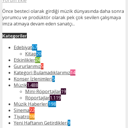
Yorum Ekle
Önce besteci olarak girdiği müzik dünyasında daha sonra
yorumcu ve prodüktör olarak pek çok sevilen çalışmaya
imza atmaya devam eden sanatçı...
Kategoriler
Edebiyat
57
Kitap
20
Etkinlikler
24
Gururlarımız
5
Kategori Bulamadıklarımız
14
Konser İzlenimleri
5
Müzik
1.488
Mini-Röportajlar
19
Röportajlar
1.119
Müzik Haberleri
198
Sinema
22
Tiyatro
19
Yeni Haftanın Getirdikleri
9