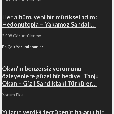
Her albüm, yeni bir müziksel adım :
Hedonutopia – Yakamoz Sandalı…
3,008 Görüntülenme
En Çok Yorumlananlar
Okan’ın benzersiz yorumunu
özleyenlere güzel bir hediye : Tanju
Okan – Gizli Sandıktaki Türküler…
Yorum Ekle
Yılların verdiği tecrübenin başarılı bir