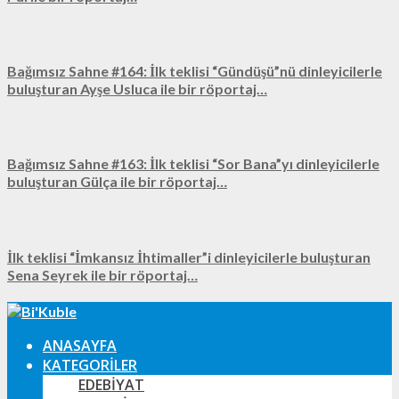
Bağımsız Sahne #164: İlk teklisi “Gündüşü”nü dinleyicilerle
buluşturan Ayşe Usluca ile bir röportaj…
Bağımsız Sahne #163: İlk teklisi “Sor Bana”yı dinleyicilerle
buluşturan Gülça ile bir röportaj…
İlk teklisi “İmkansız İhtimaller”i dinleyicilerle buluşturan
Sena Seyrek ile bir röportaj…
ANASAYFA
KATEGORILER
EDEBIYAT