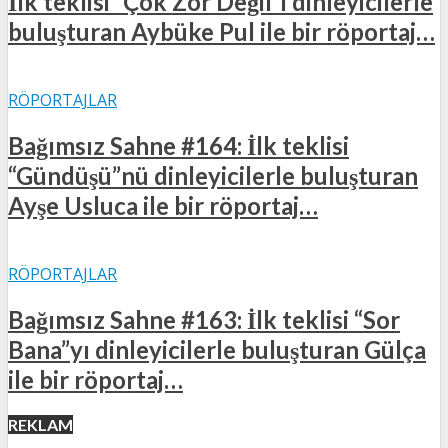
İlk teklisi “Çok Zor Değil”i dinleyicilerle
buluşturan Aybüke Pul ile bir röportaj…
RÖPORTAJLAR
Bağımsız Sahne #164: İlk teklisi
“Gündüşü”nü dinleyicilerle buluşturan
Ayşe Usluca ile bir röportaj…
RÖPORTAJLAR
Bağımsız Sahne #163: İlk teklisi “Sor
Bana”yı dinleyicilerle buluşturan Gülça
ile bir röportaj…
REKLAM