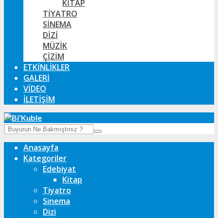
KITAP
TIYATRO
SINEMA
DIZI
MÜZIK
ÇIZIM
ETKINLIKLER
GALERI
VIDEO
İLETIŞIM
Anasayfa
Kategoriler
Edebiyat
Kitap
Tiyatro
Sinema
Dizi