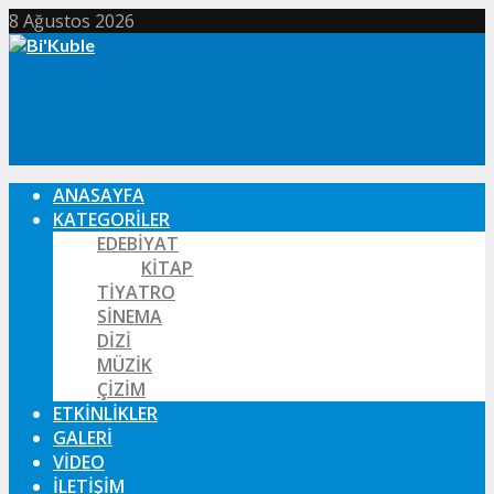
8 Ağustos 2026
ANASAYFA
KATEGORILER
EDEBIYAT
KITAP
TIYATRO
SINEMA
DIZI
MÜZIK
ÇIZIM
ETKINLIKLER
GALERI
VIDEO
İLETIŞIM