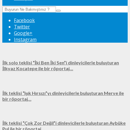
Facebook
Twitter
Google+
Instagram
İlk solo teklisi “İki Ben İki Sen”i dinleyicilerle buluşturan
İlkyaz Kocatepe ile bir röportaj…
İlk teklisi “Işık Hırsızı”yı dinleyicilerle buluşturan Merve ile
bir röportaj…
İlk teklisi “Çok Zor Değil”i dinleyicilerle buluşturan Aybüke
Pul ile bir röportaj…