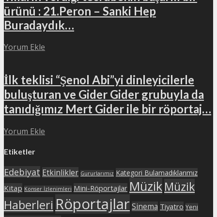
ürünü : 21.Peron – Sanki Hep
Buradaydık…
Yorum Ekle
İlk teklisi “Şenol Abi”yi dinleyicilerle
buluşturan ve Gider Gider grubuyla da
tanıdığımız Mert Gider ile bir röportaj…
Yorum Ekle
Etiketler
Edebiyat
Etkinlikler
Kategori Bulamadıklarımız
Gururlarımız
Müzik
Müzik
Kitap
Mini-Röportajlar
Konser İzlenimleri
Röportajlar
Haberleri
Sinema
Tiyatro
Yeni