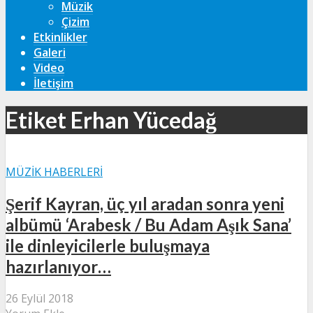
Müzik
Çizim
Etkinlikler
Galeri
Video
İletişim
Etiket Erhan Yücedağ
MÜZIK HABERLERI
Şerif Kayran, üç yıl aradan sonra yeni
albümü ‘Arabesk / Bu Adam Aşık Sana’
ile dinleyicilerle buluşmaya
hazırlanıyor…
26 Eylül 2018