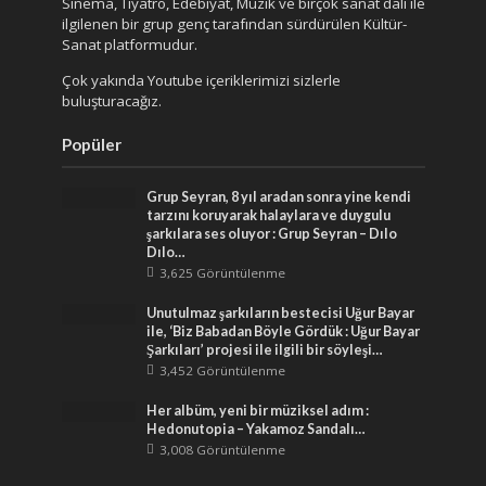
Sinema, Tiyatro, Edebiyat, Müzik ve birçok sanat dalı ile
ilgilenen bir grup genç tarafından sürdürülen Kültür-
Sanat platformudur.
Çok yakında Youtube içeriklerimizi sizlerle
buluşturacağız.
Popüler
Grup Seyran, 8 yıl aradan sonra yine kendi
tarzını koruyarak halaylara ve duygulu
şarkılara ses oluyor : Grup Seyran – Dılo
Dılo…
3,625 Görüntülenme
Unutulmaz şarkıların bestecisi Uğur Bayar
ile, ‘Biz Babadan Böyle Gördük : Uğur Bayar
Şarkıları’ projesi ile ilgili bir söyleşi…
3,452 Görüntülenme
Her albüm, yeni bir müziksel adım :
Hedonutopia – Yakamoz Sandalı…
3,008 Görüntülenme