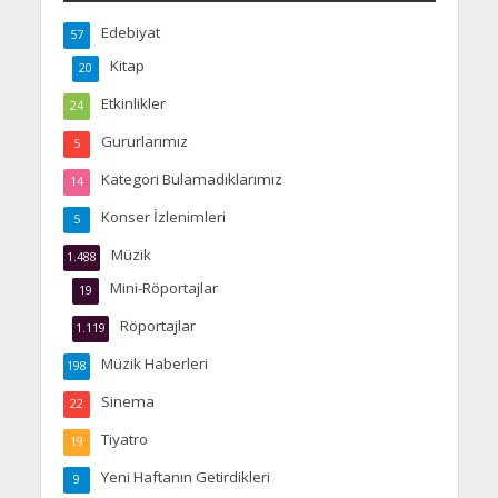
Edebiyat
57
Kitap
20
Etkinlikler
24
Gururlarımız
5
Kategori Bulamadıklarımız
14
Konser İzlenimleri
5
Müzik
1.488
Mini-Röportajlar
19
Röportajlar
1.119
Müzik Haberleri
198
Sinema
22
Tiyatro
19
Yeni Haftanın Getirdikleri
9