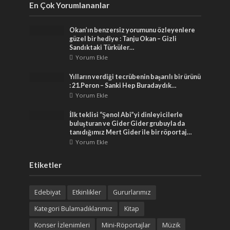
En Çok Yorumlananlar
Okan’ın benzersiz yorumunu özleyenlere
güzel bir hediye : Tanju Okan – Gizli
Sandıktaki Türküler…
Yorum Ekle
Yılların verdiği tecrübenin başarılı bir ürünü
: 21.Peron – Sanki Hep Buradaydık…
Yorum Ekle
İlk teklisi “Şenol Abi”yi dinleyicilerle
buluşturan ve Gider Gider grubuyla da
tanıdığımız Mert Gider ile bir röportaj…
Yorum Ekle
Etiketler
Edebiyat
Etkinlikler
Gururlarımız
Kategori Bulamadıklarımız
Kitap
Konser İzlenimleri
Mini-Röportajlar
Müzik