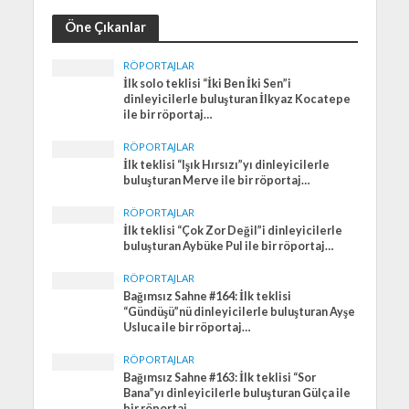
Öne Çıkanlar
RÖPORTAJLAR
İlk solo teklisi “İki Ben İki Sen”i
dinleyicilerle buluşturan İlkyaz Kocatepe
ile bir röportaj…
RÖPORTAJLAR
İlk teklisi “Işık Hırsızı”yı dinleyicilerle
buluşturan Merve ile bir röportaj…
RÖPORTAJLAR
İlk teklisi “Çok Zor Değil”i dinleyicilerle
buluşturan Aybüke Pul ile bir röportaj…
RÖPORTAJLAR
Bağımsız Sahne #164: İlk teklisi
“Gündüşü”nü dinleyicilerle buluşturan Ayşe
Usluca ile bir röportaj…
RÖPORTAJLAR
Bağımsız Sahne #163: İlk teklisi “Sor
Bana”yı dinleyicilerle buluşturan Gülça ile
bir röportaj…