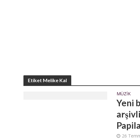
Etiket Melike Kal
MÜZIK
Yeni b
arşivl
Papil
26 Temm