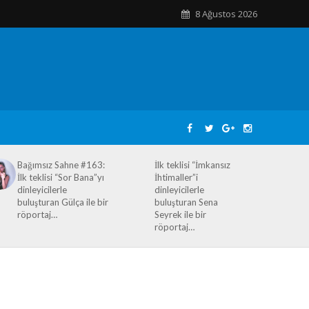
8 Ağustos 2026
Bağımsız Sahne #163:
İlk teklisi “İmkansız
İlk teklisi “Sor Bana”yı
İhtimaller”i
dinleyicilerle
dinleyicilerle
buluşturan Gülça ile bir
buluşturan Sena
röportaj…
Seyrek ile bir
röportaj…