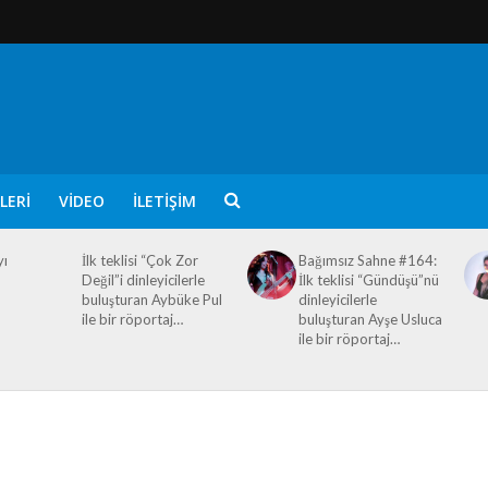
LERI
VIDEO
İLETIŞIM
yı
İlk teklisi “Çok Zor
Bağımsız Sahne #164:
Değil”i dinleyicilerle
İlk teklisi “Gündüşü”nü
buluşturan Aybüke Pul
dinleyicilerle
ile bir röportaj…
buluşturan Ayşe Usluca
ile bir röportaj…