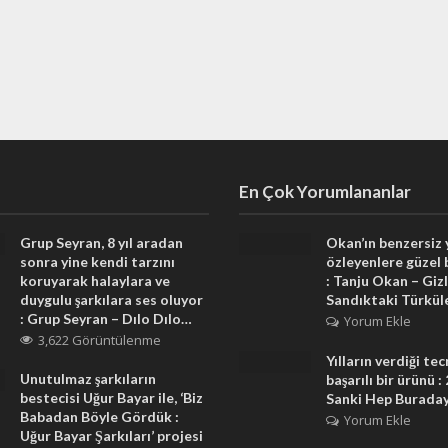
En Çok Yorumlananlar
Grup Seyran, 8 yıl aradan
Okan’ın benzersiz
sonra yine kendi tarzını
özleyenlere güzel 
koruyarak halaylara ve
: Tanju Okan – Gizl
duygulu şarkılara ses oluyor
Sandıktaki Türkül
: Grup Seyran – Dılo Dılo…
Yorum Ekle
3,622 Görüntülenme
Yılların verdiği te
Unutulmaz şarkıların
başarılı bir ürünü :
bestecisi Uğur Bayar ile, ‘Biz
Sanki Hep Burada
Babadan Böyle Gördük :
Yorum Ekle
Uğur Bayar Şarkıları’ projesi