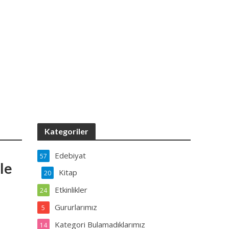
Kategoriler
Edebiyat
57
le
Kitap
20
Etkinlikler
24
Gururlarımız
5
Kategori Bulamadıklarımız
14