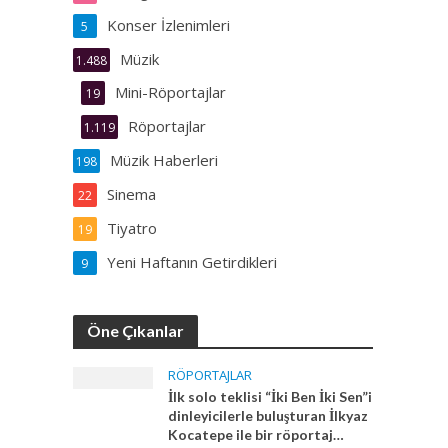
Konser İzlenimleri
5
Müzik
1.488
Mini-Röportajlar
19
Röportajlar
1.119
Müzik Haberleri
198
Sinema
22
Tiyatro
19
Yeni Haftanın Getirdikleri
9
Öne Çıkanlar
RÖPORTAJLAR
İlk solo teklisi “İki Ben İki Sen”i
dinleyicilerle buluşturan İlkyaz
Kocatepe ile bir röportaj…