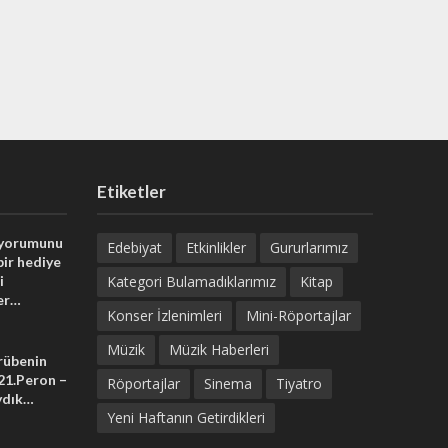
Etiketler
 yorumunu
Edebiyat
Etkinlikler
Gururlarımız
bir hediye
i
Kategori Bulamadıklarımız
Kitap
er…
Konser İzlenimleri
Mini-Röportajlar
Müzik
Müzik Haberleri
crübenin
 21.Peron –
Röportajlar
Sinema
Tiyatro
ydık…
Yeni Haftanın Getirdikleri