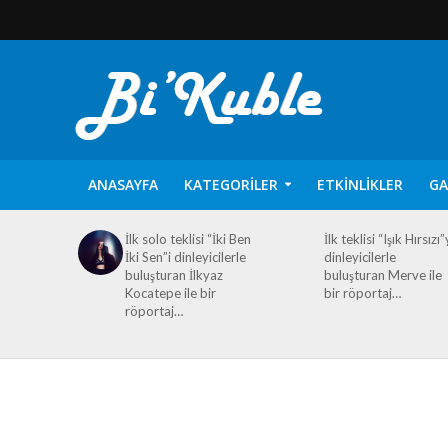
ANASAYFA
KATEGORILER
ETKINLIKLER
GA
İlk solo teklisi “İki Ben
İlk teklisi “Işık Hırsızı”
İki Sen”i dinleyicilerle
dinleyicilerle
buluşturan İlkyaz
buluşturan Merve ile
Kocatepe ile bir
bir röportaj…
röportaj…