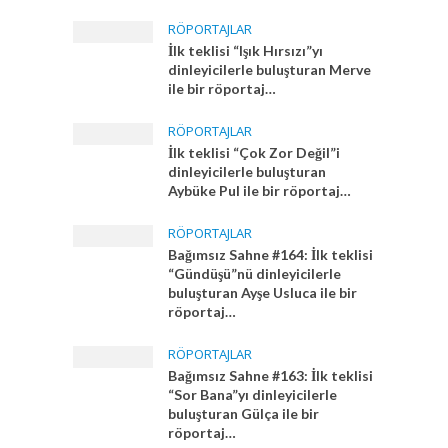
RÖPORTAJLAR
İlk teklisi “Işık Hırsızı”yı
dinleyicilerle buluşturan Merve
ile bir röportaj…
RÖPORTAJLAR
İlk teklisi “Çok Zor Değil”i
dinleyicilerle buluşturan
Aybüke Pul ile bir röportaj…
RÖPORTAJLAR
Bağımsız Sahne #164: İlk teklisi
“Gündüşü”nü dinleyicilerle
buluşturan Ayşe Usluca ile bir
röportaj…
RÖPORTAJLAR
Bağımsız Sahne #163: İlk teklisi
“Sor Bana”yı dinleyicilerle
buluşturan Gülça ile bir
röportaj…