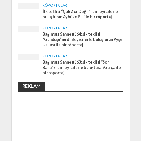
RÖPORTAJLAR
İlk teklisi “Çok Zor Değil”i dinleyicilerle
buluşturan Aybüke Pul ile bir röportaj…
RÖPORTAJLAR
Bağımsız Sahne #164: İlk teklisi
“Gündüşü”nü dinleyicilerle buluşturan Ayşe
Usluca ile bir röportaj…
RÖPORTAJLAR
Bağımsız Sahne #163: İlk teklisi “Sor
Bana”yı dinleyicilerle buluşturan Gülça ile
bir röportaj…
REKLAM