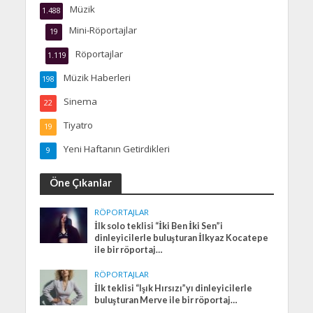
Müzik
1.488
Mini-Röportajlar
19
Röportajlar
1.119
Müzik Haberleri
198
Sinema
22
Tiyatro
19
Yeni Haftanın Getirdikleri
9
Öne Çıkanlar
RÖPORTAJLAR
İlk solo teklisi “İki Ben İki Sen”i
dinleyicilerle buluşturan İlkyaz Kocatepe
ile bir röportaj…
RÖPORTAJLAR
İlk teklisi “Işık Hırsızı”yı dinleyicilerle
buluşturan Merve ile bir röportaj…