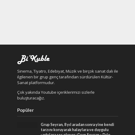
Sinema, Tiyatro, Edebiyat, Müzik ve birçok sanat dalı ile
ilgilenen bir grup genç tarafından sürdürülen Kültür-
Sanat platformudur.
Çok yakında Youtube içeriklerimizi sizlerle
buluşturacağız.
Popüler
Grup Seyran, 8 yıl aradan sonra yine kendi
tarzını koruyarak halaylara ve duygulu
şarkılara ses oluyor : Grup Seyran – Dılo