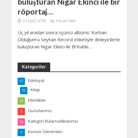
buluşturan Nigar Ekinci ile bir
röportaj…
13 Eylül 2018
Yorum Ekle
Üç yıl aradan sonra üçüncü albümü ‘Kurban
Olduğum‘u Seyhan Record etiketiyle dinleyicilerle
buluşturan Nigar Ekinci ile Bi’Kuble...
Kategoriler
Edebiyat
57
Kitap
20
Etkinlikler
24
Gururlarımız
5
Kategori Bulamadıklarımız
14
Konser İzlenimleri
5