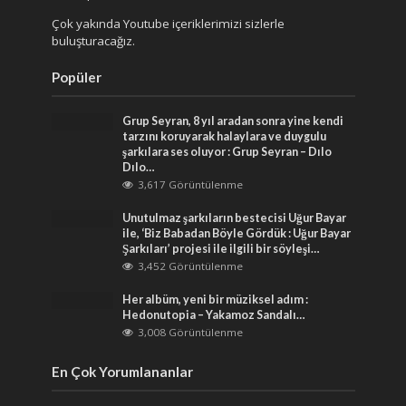
Çok yakında Youtube içeriklerimizi sizlerle
buluşturacağız.
Popüler
Grup Seyran, 8 yıl aradan sonra yine kendi
tarzını koruyarak halaylara ve duygulu
şarkılara ses oluyor : Grup Seyran – Dılo
Dılo…
3,617 Görüntülenme
Unutulmaz şarkıların bestecisi Uğur Bayar
ile, ‘Biz Babadan Böyle Gördük : Uğur Bayar
Şarkıları’ projesi ile ilgili bir söyleşi…
3,452 Görüntülenme
Her albüm, yeni bir müziksel adım :
Hedonutopia – Yakamoz Sandalı…
3,008 Görüntülenme
En Çok Yorumlananlar