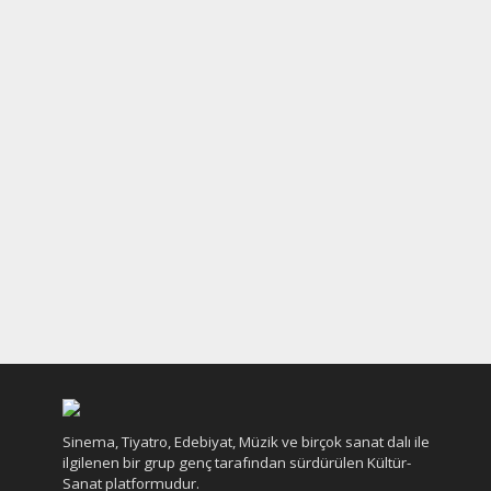
Sinema, Tiyatro, Edebiyat, Müzik ve birçok sanat dalı ile
ilgilenen bir grup genç tarafından sürdürülen Kültür-
Sanat platformudur.