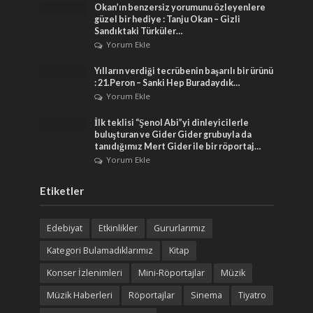
Okan’ın benzersiz yorumunu özleyenlere
güzel bir hediye : Tanju Okan – Gizli
Sandıktaki Türküler…
Yorum Ekle
Yılların verdiği tecrübenin başarılı bir ürünü
: 21.Peron – Sanki Hep Buradaydık…
Yorum Ekle
İlk teklisi “Şenol Abi”yi dinleyicilerle
buluşturan ve Gider Gider grubuyla da
tanıdığımız Mert Gider ile bir röportaj…
Yorum Ekle
Etiketler
Edebiyat
Etkinlikler
Gururlarımız
Kategori Bulamadıklarımız
Kitap
Konser İzlenimleri
Mini-Röportajlar
Müzik
Müzik Haberleri
Röportajlar
Sinema
Tiyatro