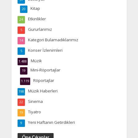
Kitap
20
Etkinlikler
24
Gururlarımız
5
Kategori Bulamadıklarımız
14
Konser İzlenimleri
5
Müzik
1.488
Mini-Röportajlar
19
Röportajlar
1.119
Müzik Haberleri
198
Sinema
22
Tiyatro
19
Yeni Haftanın Getirdikleri
9
Öne Çıkanlar