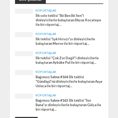
RÖPORTAJLAR
İlk solo teklisi “İki Ben İki Sen”i
dinleyicilerle buluşturan İlkyaz Kocatepe
ile bir röportaj…
RÖPORTAJLAR
İlk teklisi “Işık Hırsızı”yı dinleyicilerle
buluşturan Merve ile bir röportaj…
RÖPORTAJLAR
İlk teklisi “Çok Zor Değil”i dinleyicilerle
buluşturan Aybüke Pul ile bir röportaj…
RÖPORTAJLAR
Bağımsız Sahne #164: İlk teklisi
“Gündüşü”nü dinleyicilerle buluşturan Ayşe
Usluca ile bir röportaj…
RÖPORTAJLAR
Bağımsız Sahne #163: İlk teklisi “Sor
Bana”yı dinleyicilerle buluşturan Gülça ile
bir röportaj…