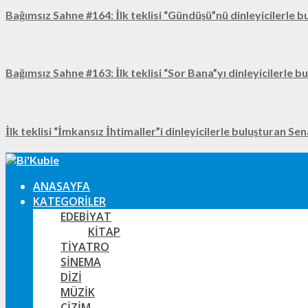
Bağımsız Sahne #164: İlk teklisi “Gündüşü”nü dinleyicilerle b
Bağımsız Sahne #163: İlk teklisi “Sor Bana”yı dinleyicilerle b
İlk teklisi “İmkansız İhtimaller”i dinleyicilerle buluşturan Se
ANASAYFA
KATEGORILER
EDEBIYAT
KITAP
TIYATRO
SINEMA
DIZI
MÜZIK
ÇIZIM