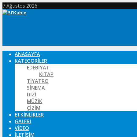
7 Ağustos 2026
ANASAYFA
KATEGORILER
EDEBIYAT
KITAP
TIYATRO
SINEMA
DIZI
MÜZIK
ÇIZIM
ETKINLIKLER
GALERI
VIDEO
İLETIŞIM