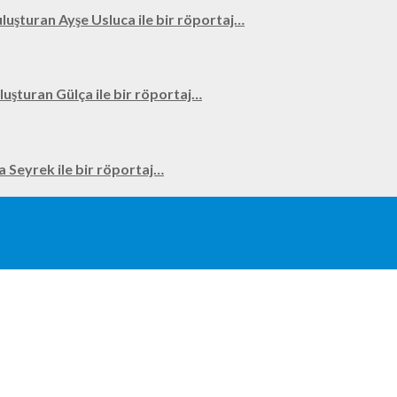
uluşturan Ayşe Usluca ile bir röportaj…
uluşturan Gülça ile bir röportaj…
na Seyrek ile bir röportaj…