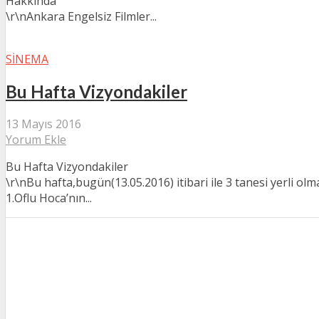
Hakkında
\r\nAnkara Engelsiz Filmler...
SINEMA
Bu Hafta Vizyondakiler
13 Mayıs 2016
Yorum Ekle
Bu Hafta Vizyondakiler
\r\nBu hafta,bugün(13.05.2016) itibari ile 3 tanesi yerli olm
1.Oflu Hoca’nın...