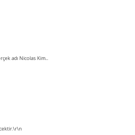
rçek adı Nicolas Kim...
ektir.\r\n