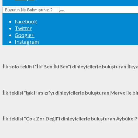
Facebook
Twitter
Google+
Instagram
İlk solo teklisi “İki Ben İki Sen”i dinleyicilerle buluşturan İl
İlk teklisi “Işık Hırsızı”yı dinleyicilerle buluşturan Merve ile 
İlk teklisi “Çok Zor Değil”i dinleyicilerle buluşturan Aybüke P