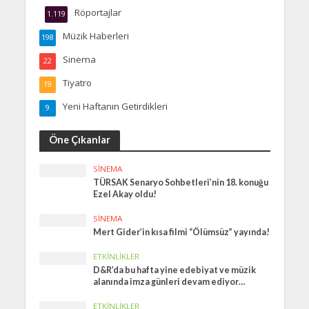
Röportajlar
1.119
Müzik Haberleri
198
Sinema
22
Tiyatro
19
Yeni Haftanın Getirdikleri
9
Öne Çıkanlar
SINEMA
TÜRSAK Senaryo Sohbetleri’nin 18. konuğu
Ezel Akay oldu!
SINEMA
Mert Gider’in kısa filmi “Ölümsüz” yayında!
ETKINLIKLER
D&R’da bu hafta yine edebiyat ve müzik
alanında imza günleri devam ediyor…
ETKINLIKLER