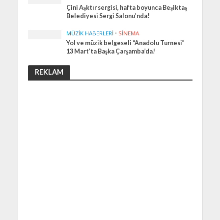
Çini Aşktır sergisi, hafta boyunca Beşiktaş
Belediyesi Sergi Salonu’nda!
MÜZIK HABERLERI
•
SINEMA
Yol ve müzik belgeseli “Anadolu Turnesi”
13 Mart’ta Başka Çarşamba’da!
REKLAM