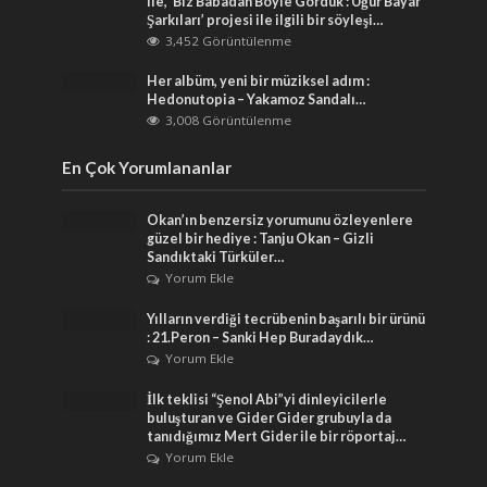
ile, ‘Biz Babadan Böyle Gördük : Uğur Bayar
Şarkıları’ projesi ile ilgili bir söyleşi…
3,452 Görüntülenme
Her albüm, yeni bir müziksel adım :
Hedonutopia – Yakamoz Sandalı…
3,008 Görüntülenme
En Çok Yorumlananlar
Okan’ın benzersiz yorumunu özleyenlere
güzel bir hediye : Tanju Okan – Gizli
Sandıktaki Türküler…
Yorum Ekle
Yılların verdiği tecrübenin başarılı bir ürünü
: 21.Peron – Sanki Hep Buradaydık…
Yorum Ekle
İlk teklisi “Şenol Abi”yi dinleyicilerle
buluşturan ve Gider Gider grubuyla da
tanıdığımız Mert Gider ile bir röportaj…
Yorum Ekle