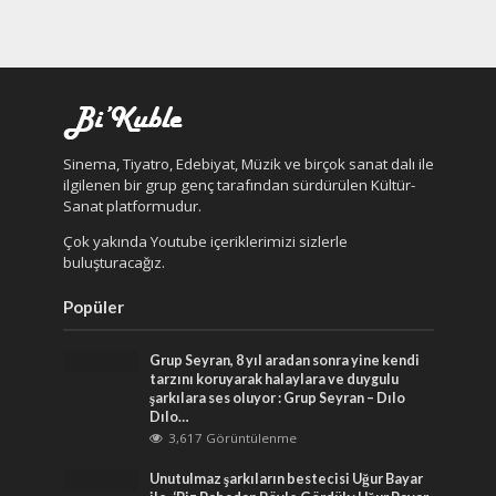
Sinema, Tiyatro, Edebiyat, Müzik ve birçok sanat dalı ile
ilgilenen bir grup genç tarafından sürdürülen Kültür-
Sanat platformudur.
Çok yakında Youtube içeriklerimizi sizlerle
buluşturacağız.
Popüler
Grup Seyran, 8 yıl aradan sonra yine kendi
tarzını koruyarak halaylara ve duygulu
şarkılara ses oluyor : Grup Seyran – Dılo
Dılo…
3,617 Görüntülenme
Unutulmaz şarkıların bestecisi Uğur Bayar