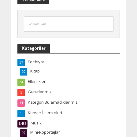
Yorum Yap
Kategoriler
Edebiyat
57
Kitap
20
Etkinlikler
24
Gururlarımız
5
Kategori Bulamadıklarımız
14
Konser İzlenimleri
5
Müzik
1.488
Mini-Röportajlar
19