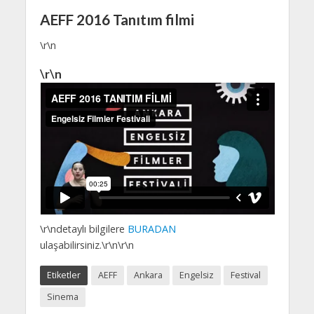
AEFF 2016 Tanıtım filmi
\r\n
\r\n
\r\ndetaylı bilgilere
BURADAN
ulaşabilirsiniz.\r\n\r\n
Etiketler
AEFF
Ankara
Engelsiz
Festival
Sinema