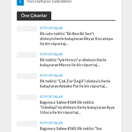
Yeni Haftanın Getirdikleri
9
Öne Çıkanlar
RÖPORTAJLAR
İlk solo teklisi “İki Ben İki Sen”i
dinleyicilerle buluşturan İlkyaz Kocatepe
ile bir röportaj…
RÖPORTAJLAR
İlk teklisi “Işık Hırsızı”yı dinleyicilerle
buluşturan Merve ile bir röportaj…
RÖPORTAJLAR
İlk teklisi “Çok Zor Değil”i dinleyicilerle
buluşturan Aybüke Pul ile bir röportaj…
RÖPORTAJLAR
Bağımsız Sahne #164: İlk teklisi
“Gündüşü”nü dinleyicilerle buluşturan Ayşe
Usluca ile bir röportaj…
RÖPORTAJLAR
Bağımsız Sahne #163: İlk teklisi “Sor