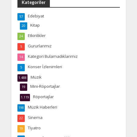
Kategoriler
Edebiyat
57
Kitap
20
Etkinlikler
24
Gururlarımız
5
Kategori Bulamadıklarımız
14
Konser İzlenimleri
5
Müzik
1.488
Mini-Röportajlar
19
Röportajlar
1.119
Müzik Haberleri
198
Sinema
22
Tiyatro
19