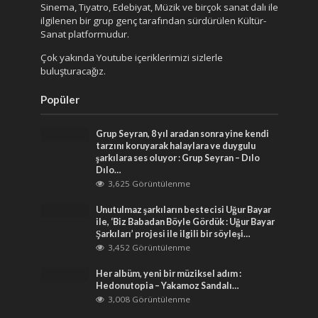
Sinema, Tiyatro, Edebiyat, Müzik ve birçok sanat dalı ile
ilgilenen bir grup genç tarafından sürdürülen Kültür-
Sanat platformudur.
Çok yakında Youtube içeriklerimizi sizlerle
buluşturacağız.
Popüler
Grup Seyran, 8 yıl aradan sonra yine kendi
tarzını koruyarak halaylara ve duygulu
şarkılara ses oluyor : Grup Seyran – Dılo
Dılo…
3,625 Görüntülenme
Unutulmaz şarkıların bestecisi Uğur Bayar
ile, ‘Biz Babadan Böyle Gördük : Uğur Bayar
Şarkıları’ projesi ile ilgili bir söyleşi…
3,452 Görüntülenme
Her albüm, yeni bir müziksel adım :
Hedonutopia – Yakamoz Sandalı…
3,008 Görüntülenme