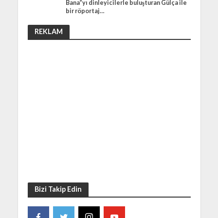
Bana”yı dinleyicilerle buluşturan Gülça ile
bir röportaj…
REKLAM
Bizi Takip Edin