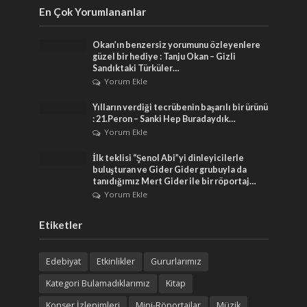
En Çok Yorumlananlar
Okan’ın benzersiz yorumunu özleyenlere
güzel bir hediye : Tanju Okan – Gizli
Sandıktaki Türküler…
Yorum Ekle
Yılların verdiği tecrübenin başarılı bir ürünü
: 21.Peron – Sanki Hep Buradaydık…
Yorum Ekle
İlk teklisi “Şenol Abi”yi dinleyicilerle
buluşturan ve Gider Gider grubuyla da
tanıdığımız Mert Gider ile bir röportaj…
Yorum Ekle
Etiketler
Edebiyat
Etkinlikler
Gururlarımız
Kategori Bulamadıklarımız
Kitap
Konser İzlenimleri
Mini-Röportajlar
Müzik