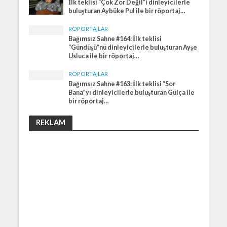
İlk teklisi “Çok Zor Değil”i dinleyicilerle
buluşturan Aybüke Pul ile bir röportaj…
RÖPORTAJLAR
Bağımsız Sahne #164: İlk teklisi
“Gündüşü”nü dinleyicilerle buluşturan Ayşe
Usluca ile bir röportaj…
RÖPORTAJLAR
Bağımsız Sahne #163: İlk teklisi “Sor
Bana”yı dinleyicilerle buluşturan Gülça ile
bir röportaj…
REKLAM