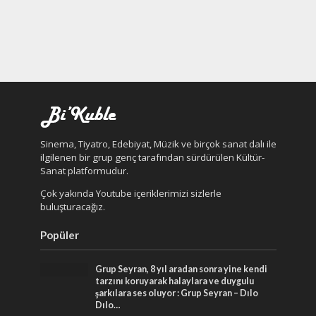
Sinema, Tiyatro, Edebiyat, Müzik ve birçok sanat dalı ile
ilgilenen bir grup genç tarafından sürdürülen Kültür-
Sanat platformudur.
Çok yakında Youtube içeriklerimizi sizlerle
buluşturacağız.
Popüler
Grup Seyran, 8 yıl aradan sonra yine kendi
tarzını koruyarak halaylara ve duygulu
şarkılara ses oluyor : Grup Seyran – Dılo
Dılo…