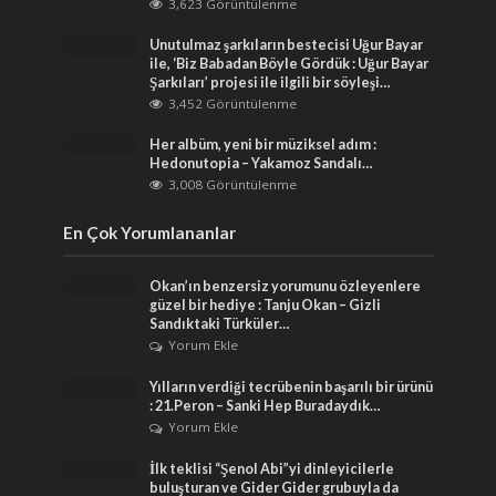
3,623 Görüntülenme
Unutulmaz şarkıların bestecisi Uğur Bayar
ile, ‘Biz Babadan Böyle Gördük : Uğur Bayar
Şarkıları’ projesi ile ilgili bir söyleşi…
3,452 Görüntülenme
Her albüm, yeni bir müziksel adım :
Hedonutopia – Yakamoz Sandalı…
3,008 Görüntülenme
En Çok Yorumlananlar
Okan’ın benzersiz yorumunu özleyenlere
güzel bir hediye : Tanju Okan – Gizli
Sandıktaki Türküler…
Yorum Ekle
Yılların verdiği tecrübenin başarılı bir ürünü
: 21.Peron – Sanki Hep Buradaydık…
Yorum Ekle
İlk teklisi “Şenol Abi”yi dinleyicilerle
buluşturan ve Gider Gider grubuyla da