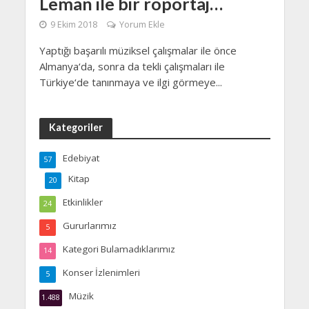
Leman ile bir röportaj…
9 Ekim 2018
Yorum Ekle
Yaptığı başarılı müziksel çalışmalar ile önce
Almanya‘da, sonra da tekli çalışmaları ile
Türkiye‘de tanınmaya ve ilgi görmeye...
Kategoriler
Edebiyat
57
Kitap
20
Etkinlikler
24
Gururlarımız
5
Kategori Bulamadıklarımız
14
Konser İzlenimleri
5
Müzik
1.488