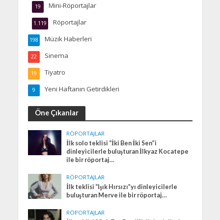
Mini-Röportajlar
19
Röportajlar
1.119
Müzik Haberleri
198
Sinema
22
Tiyatro
19
Yeni Haftanın Getirdikleri
9
Öne Çıkanlar
RÖPORTAJLAR
İlk solo teklisi “İki Ben İki Sen”i
dinleyicilerle buluşturan İlkyaz Kocatepe
ile bir röportaj…
RÖPORTAJLAR
İlk teklisi “Işık Hırsızı”yı dinleyicilerle
buluşturan Merve ile bir röportaj…
RÖPORTAJLAR