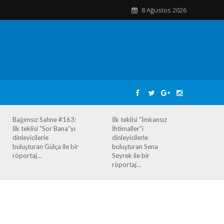
8 Ağustos 2026
Bağımsız Sahne #163:
İlk teklisi “İmkansız
İlk teklisi “Sor Bana”yı
İhtimaller”i
dinleyicilerle
dinleyicilerle
buluşturan Gülça ile bir
buluşturan Sena
röportaj…
Seyrek ile bir
röportaj…