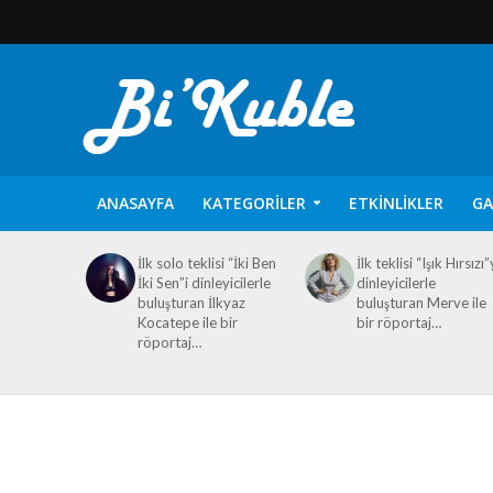
ANASAYFA
KATEGORILER
ETKINLIKLER
GA
İlk solo teklisi “İki Ben
İlk teklisi “Işık Hırsızı”
İki Sen”i dinleyicilerle
dinleyicilerle
buluşturan İlkyaz
buluşturan Merve ile
Kocatepe ile bir
bir röportaj…
röportaj…