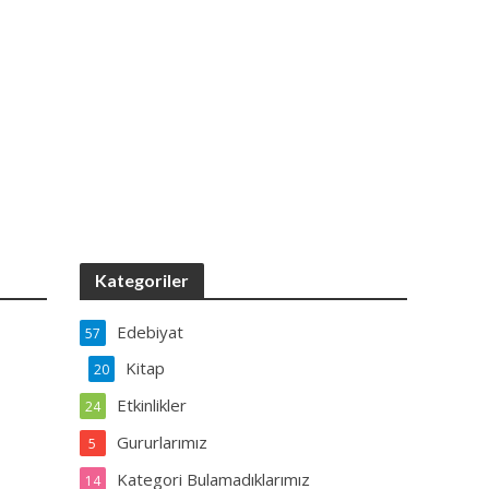
Kategoriler
Edebiyat
57
Kitap
20
Etkinlikler
24
Gururlarımız
5
Kategori Bulamadıklarımız
14