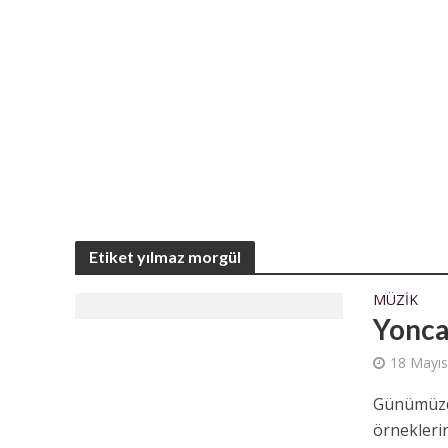
Etiket yılmaz morgül
MÜZIK
Yonca
18 Mayıs
Günümüzdek
örneklerin