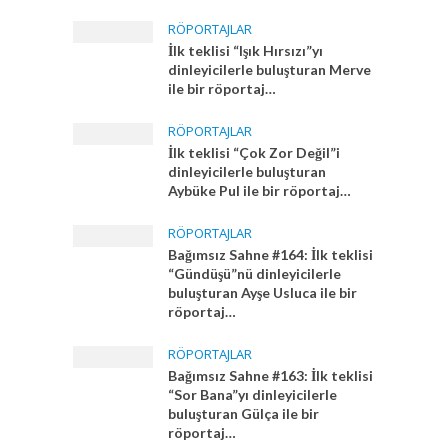
RÖPORTAJLAR
İlk teklisi “Işık Hırsızı”yı
dinleyicilerle buluşturan Merve
ile bir röportaj…
RÖPORTAJLAR
İlk teklisi “Çok Zor Değil”i
dinleyicilerle buluşturan
Aybüke Pul ile bir röportaj…
RÖPORTAJLAR
Bağımsız Sahne #164: İlk teklisi
“Gündüşü”nü dinleyicilerle
buluşturan Ayşe Usluca ile bir
röportaj…
RÖPORTAJLAR
Bağımsız Sahne #163: İlk teklisi
“Sor Bana”yı dinleyicilerle
buluşturan Gülça ile bir
röportaj…