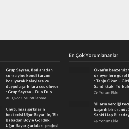
En Çok Yorumlananlar
Grup Seyran, 8 yıl aradan
Okan’ın benzersiz
sonra yine kendi tarzını
özleyenlere güzel 
koruyarak halaylara ve
: Tanju Okan – Gizl
duygulu şarkılara ses oluyor
Sandıktaki Türkül
: Grup Seyran – Dılo Dılo…
Yorum Ekle
3,622 Görüntülenme
Yılların verdiği te
Unutulmaz şarkıların
başarılı bir ürünü :
bestecisi Uğur Bayar ile, ‘Biz
Sanki Hep Burada
Babadan Böyle Gördük :
Yorum Ekle
Uğur Bayar Şarkıları’ projesi