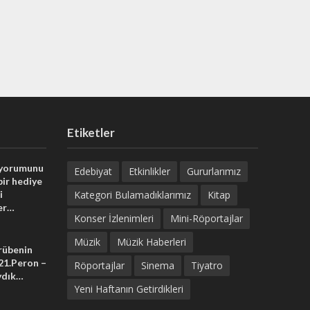
Etiketler
 yorumunu
Edebiyat
Etkinlikler
Gururlarımız
bir hediye
i
Kategori Bulamadıklarımız
Kitap
er…
Konser İzlenimleri
Mini-Röportajlar
Müzik
Müzik Haberleri
crübenin
 21.Peron –
Röportajlar
Sinema
Tiyatro
ydık…
Yeni Haftanın Getirdikleri