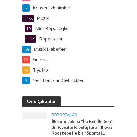
Konser İzlenimleri
5
Müzik
1.488
Mini-Röportajlar
19
Röportajlar
1.119
Müzik Haberleri
198
Sinema
22
Tiyatro
19
Yeni Haftanın Getirdikleri
9
Öne Çıkanlar
RÖPORTAJLAR
İlk solo teklisi “İki Ben İki Sen”i
dinleyicilerle buluşturan İlkyaz
Kocatepe ile bir röportaj…