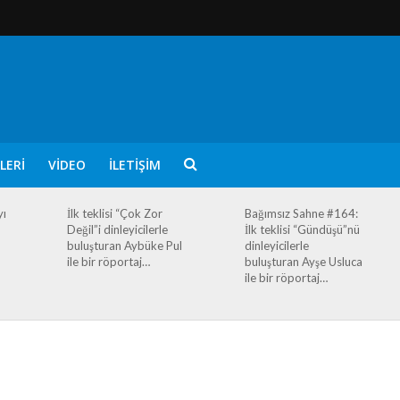
LERI
VIDEO
İLETIŞIM
yı
İlk teklisi “Çok Zor
Bağımsız Sahne #164:
Değil”i dinleyicilerle
İlk teklisi “Gündüşü”nü
buluşturan Aybüke Pul
dinleyicilerle
ile bir röportaj…
buluşturan Ayşe Usluca
ile bir röportaj…