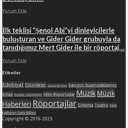
Yorum Ekle
İlk teklisi “Şenol Abi”yi dinleyicilerle
buluşturan ve Gider Gider grubuyla da
tanıdığımız Mert Gider ile bir röportaj…
Yorum Ekle
Etiketler
Edebiyat
Etkinlikler
Kategori Bulamadıklarımız
Gururlarımız
Müzik
Müzik
Kitap
Mini-Röportajlar
Konser İzlenimleri
Röportajlar
Haberleri
Sinema
Tiyatro
Yeni
Haftanın Getirdikleri
Copyright © 2016-2023.