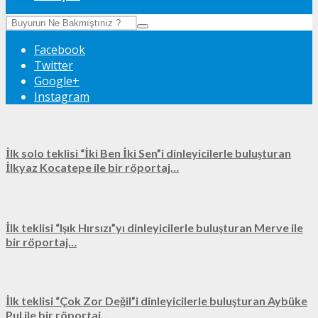
Facebook
Twitter
Google+
Instagram
İlk solo teklisi “İki Ben İki Sen”i dinleyicilerle buluşturan
İlkyaz Kocatepe ile bir röportaj…
İlk teklisi “Işık Hırsızı”yı dinleyicilerle buluşturan Merve ile
bir röportaj…
İlk teklisi “Çok Zor Değil”i dinleyicilerle buluşturan Aybüke
Pul ile bir röportaj…