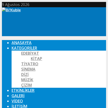
9 Ağustos 2026
ANASAYFA
KATEGORILER
EDEBIYAT
KITAP
TIYATRO
SINEMA
DIZI
MÜZIK
ÇIZIM
ETKINLIKLER
GALERI
VIDEO
İLETIŞIM