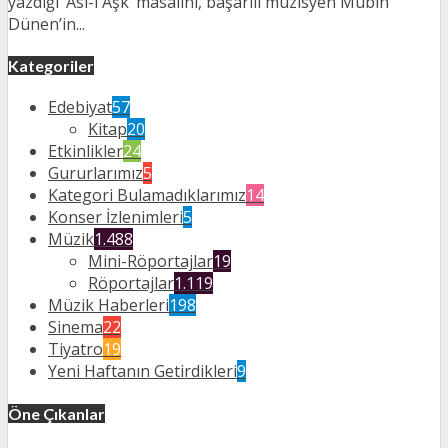
yazdığı ‘Asl-ı Aşk’ masalını, başarılı müzisyen Mübin
Dünen’in...
Kategoriler
Edebiyat
57
Kitap
20
Etkinlikler
24
Gururlarımız
5
Kategori Bulamadıklarımız
14
Konser İzlenimleri
5
Müzik
1.488
Mini-Röportajlar
19
Röportajlar
1.119
Müzik Haberleri
198
Sinema
22
Tiyatro
19
Yeni Haftanın Getirdikleri
9
Öne Çıkanlar