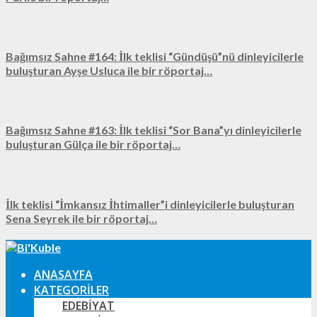
Bağımsız Sahne #164: İlk teklisi “Gündüşü”nü dinleyicilerle
buluşturan Ayşe Usluca ile bir röportaj…
Bağımsız Sahne #163: İlk teklisi “Sor Bana”yı dinleyicilerle
buluşturan Gülça ile bir röportaj…
İlk teklisi “İmkansız İhtimaller”i dinleyicilerle buluşturan
Sena Seyrek ile bir röportaj…
ANASAYFA
KATEGORILER
EDEBIYAT