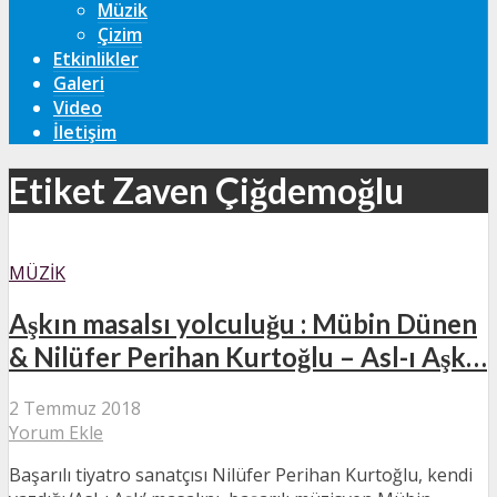
Müzik
Çizim
Etkinlikler
Galeri
Video
İletişim
Etiket Zaven Çiğdemoğlu
MÜZIK
Aşkın masalsı yolculuğu : Mübin Dünen
& Nilüfer Perihan Kurtoğlu – Asl-ı Aşk…
2 Temmuz 2018
Yorum Ekle
Başarılı tiyatro sanatçısı Nilüfer Perihan Kurtoğlu, kendi