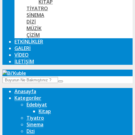
KITAP
TIYATRO
SINEMA
DIZI
MÜZIK
ÇIZIM
ETKINLIKLER
GALERI
VIDEO
İLETIŞIM
Anasayfa
Kategoriler
Edebiyat
Kitap
Tiyatro
Sinema
Dizi