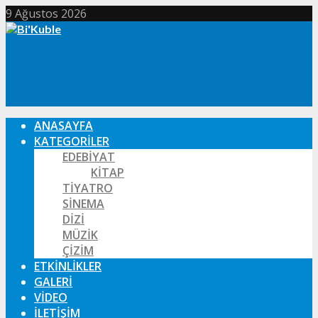
9 Ağustos 2026
ANASAYFA
KATEGORILER
EDEBIYAT
KITAP
TIYATRO
SINEMA
DIZI
MÜZIK
ÇIZIM
ETKINLIKLER
GALERI
VIDEO
İLETIŞIM