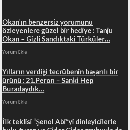
Okan’ın benzersiz yorumunu
özleyenlere güzel bir hediye : Tanju
Okan – Gizli Sandıktaki Türküler…
Yorum Ekle
Yılların verdiği tecrübenin başarılı bir
ürünü : 21.Peron – Sanki Hep
Buradaydık…
Yorum Ekle
İlk teklisi “Şenol Abi”yi dinleyicilerle