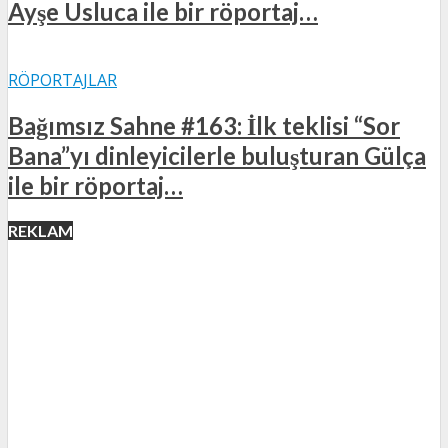
Ayşe Usluca ile bir röportaj…
RÖPORTAJLAR
Bağımsız Sahne #163: İlk teklisi “Sor
Bana”yı dinleyicilerle buluşturan Gülça
ile bir röportaj…
REKLAM