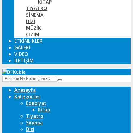
KITAP
TIYATRO
SINEMA
DIZI
MÜZIK
ÇIZIM
ETKINLIKLER
GALERI
VIDEO
İLETIŞIM
Anasayfa
Kategoriler
Edebiyat
Kitap
Tiyatro
Sinema
Dizi