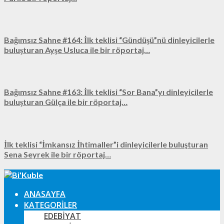
Bağımsız Sahne #164: İlk teklisi “Gündüşü”nü dinleyicilerle
buluşturan Ayşe Usluca ile bir röportaj…
Bağımsız Sahne #163: İlk teklisi “Sor Bana”yı dinleyicilerle
buluşturan Gülça ile bir röportaj…
İlk teklisi “İmkansız İhtimaller”i dinleyicilerle buluşturan
Sena Seyrek ile bir röportaj…
ANASAYFA
KATEGORILER
EDEBIYAT