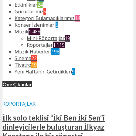
Etkinlikler
24
Gururlarımız
5
Kategori Bulamadıklarımız
14
Konser İzlenimleri
5
Müzik
1.488
Mini-Röportajlar
19
Röportajlar
1.119
Müzik Haberleri
198
Sinema
22
Tiyatro
19
Yeni Haftanın Getirdikleri
9
Öne Çıkanlar
RÖPORTAJLAR
İlk solo teklisi “İki Ben İki Sen”i
dinleyicilerle buluşturan İlkyaz
Kocatepe ile bir röportaj…