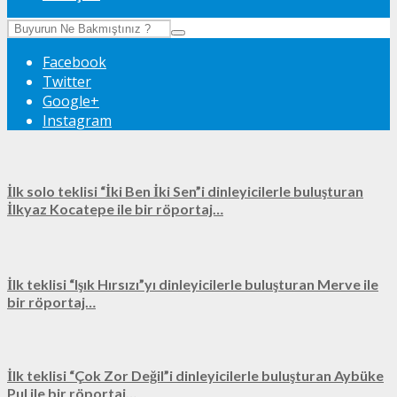
Facebook
Twitter
Google+
Instagram
İlk solo teklisi “İki Ben İki Sen”i dinleyicilerle buluşturan
İlkyaz Kocatepe ile bir röportaj…
İlk teklisi “Işık Hırsızı”yı dinleyicilerle buluşturan Merve ile
bir röportaj…
İlk teklisi “Çok Zor Değil”i dinleyicilerle buluşturan Aybüke
Pul ile bir röportaj…