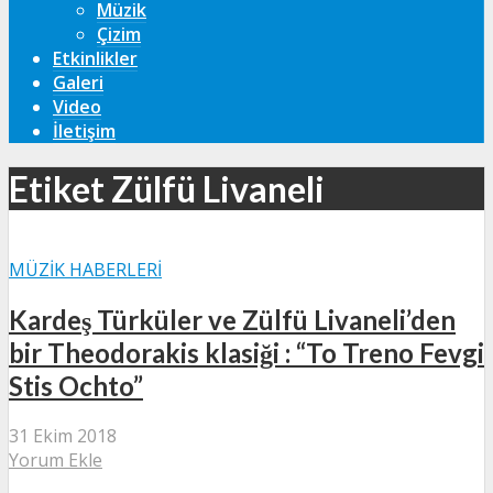
Müzik
Çizim
Etkinlikler
Galeri
Video
İletişim
Etiket Zülfü Livaneli
MÜZIK HABERLERI
Kardeş Türküler ve Zülfü Livaneli’den
bir Theodorakis klasiği : “To Treno Fevgi
Stis Ochto”
31 Ekim 2018
Yorum Ekle