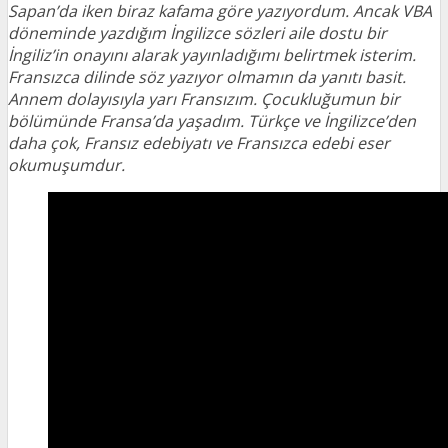
Sapan’da iken biraz kafama göre yazıyordum. Ancak VBA
döneminde yazdığım İngilizce sözleri aile dostu bir
İngiliz’in onayını alarak yayınladığımı belirtmek isterim.
Fransızca dilinde söz yazıyor olmamın da yanıtı basit.
Annem dolayısıyla yarı Fransızım. Çocukluğumun bir
bölümünde Fransa’da yaşadım. Türkçe ve İngilizce’den
daha çok, Fransız edebiyatı ve Fransızca edebi eser
okumuşumdur.