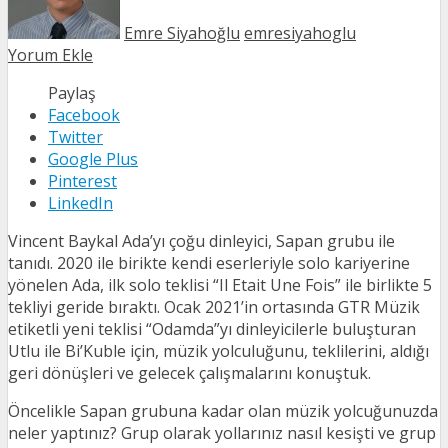
Emre Siyahoğlu
emresiyahoglu
Yorum Ekle
Paylaş
Facebook
Twitter
Google Plus
Pinterest
LinkedIn
Vincent Baykal Ada’yı çoğu dinleyici, Sapan grubu ile
tanıdı. 2020 ile birikte kendi eserleriyle solo kariyerine
yönelen Ada, ilk solo teklisi “Il Etait Une Fois” ile birlikte 5
tekliyi geride bıraktı. Ocak 2021’in ortasında GTR Müzik
etiketli yeni teklisi “Odamda”yı dinleyicilerle buluşturan
Utlu ile Bi’Kuble için, müzik yolculuğunu, teklilerini, aldığı
geri dönüşleri ve gelecek çalışmalarını konuştuk.
Öncelikle Sapan grubuna kadar olan müzik yolcuğunuzda
neler yaptınız? Grup olarak yollarınız nasıl kesişti ve grup