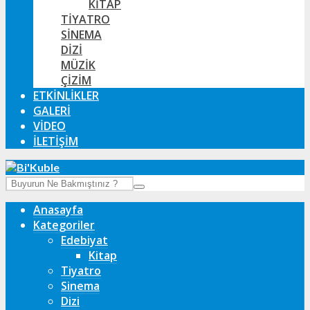
KITAP
TIYATRO
SINEMA
DIZI
MÜZIK
ÇIZIM
ETKINLIKLER
GALERI
VIDEO
İLETIŞIM
Anasayfa
Kategoriler
Edebiyat
Kitap
Tiyatro
Sinema
Dizi