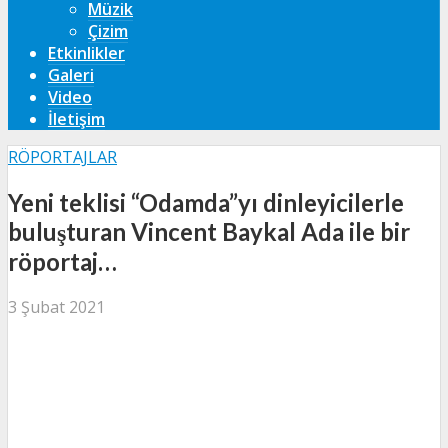
Müzik
Çizim
Etkinlikler
Galeri
Video
İletişim
RÖPORTAJLAR
Yeni teklisi “Odamda”yı dinleyicilerle
buluşturan Vincent Baykal Ada ile bir
röportaj…
3 Şubat 2021