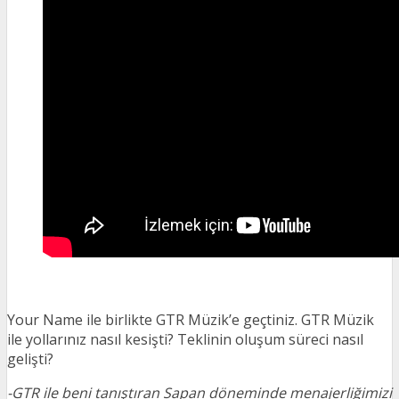
Your Name ile birlikte GTR Müzik’e geçtiniz. GTR Müzik
ile yollarınız nasıl kesişti? Teklinin oluşum süreci nasıl
gelişti?
-GTR ile beni tanıştıran Sapan döneminde menajerliğimizi