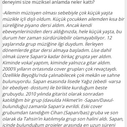
deneyimi size müziksel anlamda neler kattı?
-Ailemin müzisyen olması sebebiyle çok küçük yaşta
müzikle içli dışlı oldum. Küçük çocukken ailemden kısa bir
süreliğine piyano dersi aldım. Ancak kendi
ebeveynlerinizden ders aldığınızda, hele küçük yaşta, bu
durum her zaman sürdürülebilir olamayabiliyor. 12
yaşlarında grup müziğine ilgi duydum. İlerleyen
dönemlerde gitar dersi almaya başladım. Lise dahil
olmak üzere Sapan’a kadar birkaç grupta yer aldım.
Kiminde vokal yaptım, kiminde yalnızca gitar aldım.
2000’li yılların ortasında cover grupları çok revaçtaydı.
Özellikle Beyoğlu’nda çalınabilecek çok mekân ve sahne
bulunuyordu. Sapan esasında lisede Yağız (ebedi -varsa
bir ebediyet- dostum) ile birlikte kurduğum beste
grubuydu. 2010 yılında gitarist olarak sonradan
katıldığım bir grup (davulda Hikmet’in -Sapan/Davul-
bulunduğu) zamanla Sapan’a evrildi. Eski cover
grubumdan tanıdığım Cihan (Sapan/bas) gruba ve son
olarak da Tahsin’in katılımıyla grup son halini aldı. Sapan,
içinde bulunduğum projeler arasında en uzun süreni