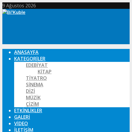
9 Ağustos 2026
ANASAYFA
KATEGORILER
EDEBIYAT
KITAP
TIYATRO
SINEMA
DIZI
MÜZIK
ÇIZIM
ETKINLIKLER
GALERI
VIDEO
İLETIŞIM