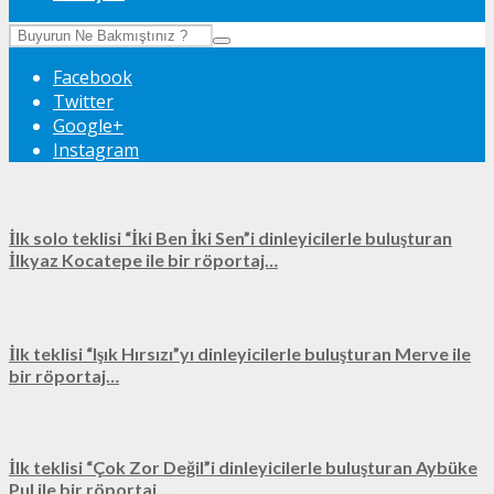
Facebook
Twitter
Google+
Instagram
İlk solo teklisi “İki Ben İki Sen”i dinleyicilerle buluşturan
İlkyaz Kocatepe ile bir röportaj…
İlk teklisi “Işık Hırsızı”yı dinleyicilerle buluşturan Merve ile
bir röportaj…
İlk teklisi “Çok Zor Değil”i dinleyicilerle buluşturan Aybüke
Pul ile bir röportaj…