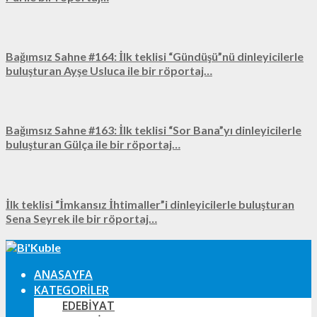
Bağımsız Sahne #164: İlk teklisi “Gündüşü”nü dinleyicilerle
buluşturan Ayşe Usluca ile bir röportaj…
Bağımsız Sahne #163: İlk teklisi “Sor Bana”yı dinleyicilerle
buluşturan Gülça ile bir röportaj…
İlk teklisi “İmkansız İhtimaller”i dinleyicilerle buluşturan
Sena Seyrek ile bir röportaj…
ANASAYFA
KATEGORILER
EDEBIYAT