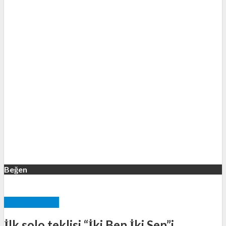
Beğen
RÖPORTAJLAR
İlk solo teklisi “İki Ben İki Sen”i