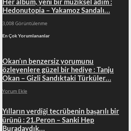
Her albüm, yeni bir müziksel adım :
Hedonutopia – Yakamoz Sandalı…
3,008 Görüntülenme
En Çok Yorumlananlar
Okan’ın benzersiz yorumunu
özleyenlere güzel bir hediye : Tanju
Okan – Gizli Sandıktaki Türküler…
Yorum Ekle
Yılların verdiği tecrübenin başarılı bir
ürünü : 21.Peron – Sanki Hep
Buradaydık…