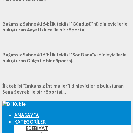
Bağımsız Sahne #164: İlk teklisi “Gündüşü”nü dinleyicilerle
buluşturan Ayşe Usluca ile bir röportaj…
Bağımsız Sahne #163: İlk teklisi “Sor Bana”yı dinleyicilerle
buluşturan Gülça ile bir röportaj…
İlk teklisi “İmkansız İhtimaller”i dinleyicilerle buluşturan
Sena Seyrek ile bir röportaj…
ANASAYFA
KATEGORILER
EDEBIYAT