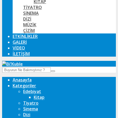
KITAP
TIYATRO
SINEMA
DIZI
MÜZIK
ÇIZIM
ETKINLIKLER
GALERI
VIDEO
İLETIŞIM
Anasayfa
Kategoriler
Edebiyat
Kitap
Tiyatro
Sinema
Dizi