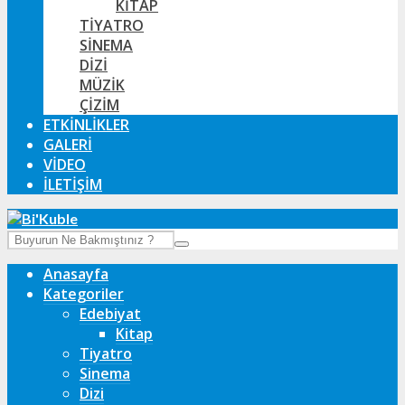
KITAP
TIYATRO
SINEMA
DIZI
MÜZIK
ÇIZIM
ETKINLIKLER
GALERI
VIDEO
İLETIŞIM
Anasayfa
Kategoriler
Edebiyat
Kitap
Tiyatro
Sinema
Dizi