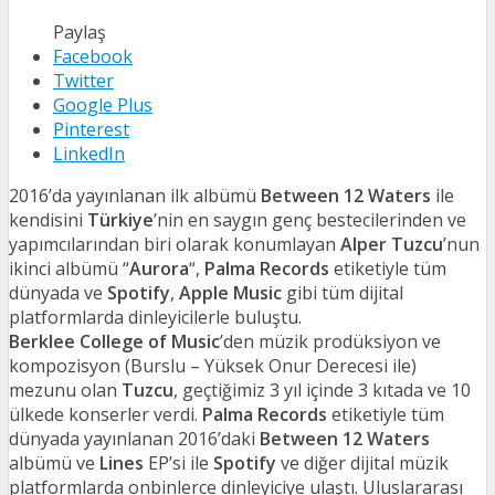
Paylaş
Facebook
Twitter
Google Plus
Pinterest
LinkedIn
2016’da yayınlanan ilk albümü
Between 12 Waters
ile
kendisini
Türkiye
’nin en saygın genç bestecilerinden ve
yapımcılarından biri olarak konumlayan
Alper Tuzcu
’nun
ikinci albümü “
Aurora
“,
Palma Records
etiketiyle tüm
dünyada ve
Spotify
,
Apple Music
gibi tüm dijital
platformlarda dinleyicilerle buluştu.
Berklee College of Music
’den müzik prodüksiyon ve
kompozisyon (Burslu – Yüksek Onur Derecesi ile)
mezunu olan
Tuzcu
, geçtiğimiz 3 yıl içinde 3 kıtada ve 10
ülkede konserler verdi.
Palma Records
etiketiyle tüm
dünyada yayınlanan 2016’daki
Between 12 Waters
albümü ve
Lines
EP’si ile
Spotify
ve diğer dijital müzik
platformlarda onbinlerce dinleyiciye ulaştı. Uluslararası