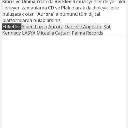
Kıbrıs
ve
Umman
’dan da
Berklee
’li müzisyenler de yer aldı.
İlerleyen zamanlarda
CD
ve
Plak
olarak da dinleyicilerle
buluşacak olan “
Aurora
” albümünü tüm dijital
platformlarda bulabilirsiniz.
Etiketler
Alper Tuzcu
Aurora
Danielle Angeloni
Kat
Kennedy
LASYA
Micaella Cattani
Palma Records