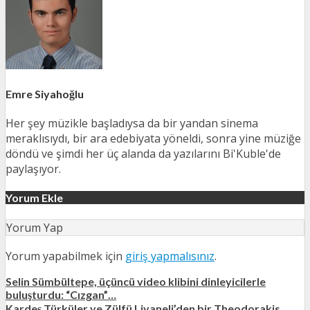
Emre Siyahoğlu
Her şey müzikle başladıysa da bir yandan sinema
meraklısıydı, bir ara edebiyata yöneldi, sonra yine müziğe
döndü ve şimdi her üç alanda da yazılarını Bi'Kuble'de
paylaşıyor.
Yorum Ekle
Yorum Yap
Yorum yapabilmek için
giriş yapmalısınız
.
Selin Sümbültepe, üçüncü video klibini dinleyicilerle
buluşturdu: “Cızgan”…
Kardeş Türküler ve Zülfü Livaneli’den bir Theodorakis