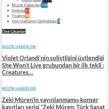
Müzik Haberleri
198
Sinema
22
Tiyatro
19
Yeni Haftanın Getirdikleri
9
Öne Çıkanlar
MÜZIK HABERLERI
Violet Orlandi’nin solistliğini üstlendiği
She Won’t Live grubundan bir ilk tekli :
Creatures…
MÜZIK HABERLERI
Zeki Müren’in yayınlanmamış konser
kayıtları serisi “Zeki Müren: Türk Sanat