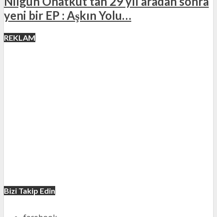
Nilgün Onatkut’tan 29 yıl aradan sonra
yeni bir EP : Aşkın Yolu…
REKLAM
Bizi Takip Edin