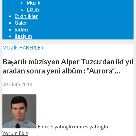
Müzik
Çizim
Etkinlikler
Galeri
Video
İletişim
MÜZIK HABERLERI
Başarılı müzisyen Alper Tuzcu’dan iki yıl
aradan sonra yeni albüm : “Aurora”…
20 Ekim 2018
Emre Siyahoğlu
emresiyahoglu
Yorum Ekle