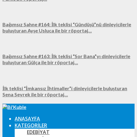
Bağımsız Sahne #164: İlk teklisi “Gündüşü”nü dinleyicilerle
buluşturan Ayşe Usluca ile bir röportaj…
Bağımsız Sahne #163: İlk teklisi “Sor Bana”yı dinleyicilerle
buluşturan Gülça ile bir röportaj…
İlk teklisi “İmkansız İhtimaller”i dinleyicilerle buluşturan
Sena Seyrek ile bir röportaj…
ANASAYFA
KATEGORILER
EDEBIYAT