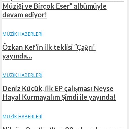
Müziği ve Birçok Eser” albümüyle
devam ediyor!
MÜZIK HABERLERI
Özkan Kef’in ilk teklisi “Çağrı”
yayında…
MÜZIK HABERLERI
Deniz Küçük, ilk EP çalışması Neyse
Hayal Kurmayalım Şimdi ile yayında!
MÜZIK HABERLERI