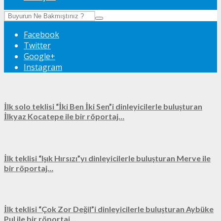
Facebook
Twitter
Google+
Instagram
İlk solo teklisi “İki Ben İki Sen”i dinleyicilerle buluşturan
İlkyaz Kocatepe ile bir röportaj…
İlk teklisi “Işık Hırsızı”yı dinleyicilerle buluşturan Merve ile
bir röportaj…
İlk teklisi “Çok Zor Değil”i dinleyicilerle buluşturan Aybüke
Pul ile bir röportaj…