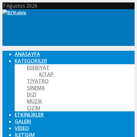
7 Ağustos 2026
ANASAYFA
KATEGORILER
EDEBIYAT
KITAP
TIYATRO
SINEMA
DIZI
MÜZIK
ÇIZIM
ETKINLIKLER
GALERI
VIDEO
İLETIŞIM