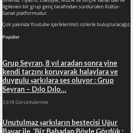
Sinema, Tiyatro, Edebiyat, Müzik ve birçok sanat dalı ile
ilgilenen bir grup genç tarafından sürdürülen Kültür-
Sanat platformudur.
Çok yakında Youtube içeriklerimizi sizlerle buluşturacağız.
Popüler
Grup Seyran, 8 yıl aradan sonra yine
kendi tarzını koruyarak halaylara ve
duygulu şarkılara ses oluyor : Grup
Seyran – Dılo Dılo…
3,618 Görüntülenme
Unutulmaz şarkıların bestecisi Uğur
Bayar ile, ‘Biz Babadan Böyle Gördük :