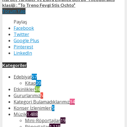
klasiği : “To Treno Fevgi Stis Ochto”
Yorum Yap
Paylaş
Facebook
Twitter
Google Plus
Pinterest
LinkedIn
Kategoriler
Edebiyat
57
Kitap
20
Etkinlikler
24
Gururlarımız
5
Kategori Bulamadıklarımız
14
Konser İzlenimleri
5
Müzik
1.488
Mini-Röportajlar
19
Röportajlar
1.119