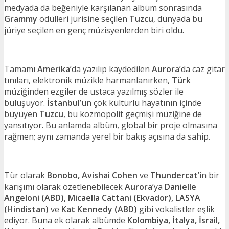
medyada da beğeniyle karşılanan albüm sonrasında
Grammy
ödülleri jürisine seçilen
Tuzcu
, dünyada bu
jüriye seçilen en genç müzisyenlerden biri oldu.
Tamamı
Amerika
’da yazılıp kaydedilen
Aurora
’da caz gitar
tınıları, elektronik müzikle harmanlanırken,
Türk
müziğinden ezgiler de ustaca yazılmış sözler ile
buluşuyor.
İstanbul
’un çok kültürlü hayatının içinde
büyüyen
Tuzcu
, bu kozmopolit geçmişi müziğine de
yansıtıyor. Bu anlamda albüm, global bir proje olmasına
rağmen; aynı zamanda yerel bir bakış açısına da sahip.
Tür olarak
Bonobo, Avishai Cohen
ve
Thundercat
’in bir
karışımı olarak özetlenebilecek
Aurora
’ya
Danielle
Angeloni (ABD), Micaella Cattani (Ekvador), LASYA
(Hindistan)
ve
Kat Kennedy (ABD)
gibi vokalistler eşlik
ediyor. Buna ek olarak albümde
Kolombiya, İtalya, İsrail,