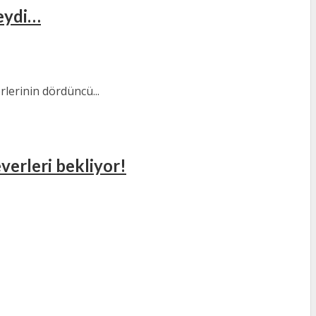
deydi…
lerinin dördüncü...
erleri bekliyor!