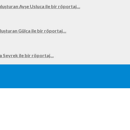
uluşturan Ayşe Usluca ile bir röportaj…
uluşturan Gülça ile bir röportaj…
na Seyrek ile bir röportaj…