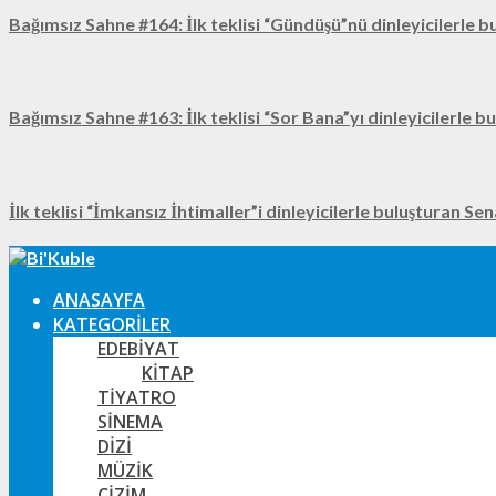
Bağımsız Sahne #164: İlk teklisi “Gündüşü”nü dinleyicilerle b
Bağımsız Sahne #163: İlk teklisi “Sor Bana”yı dinleyicilerle b
İlk teklisi “İmkansız İhtimaller”i dinleyicilerle buluşturan Se
ANASAYFA
KATEGORILER
EDEBIYAT
KITAP
TIYATRO
SINEMA
DIZI
MÜZIK
ÇIZIM