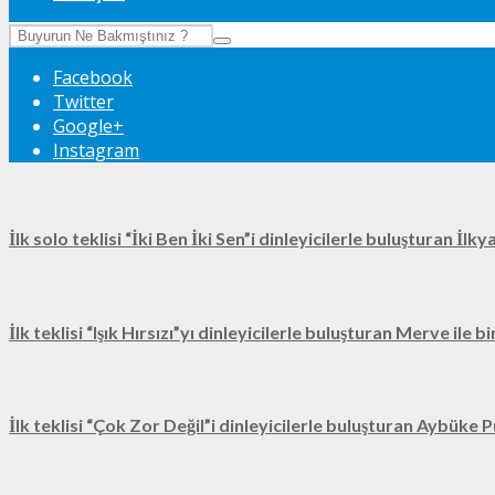
Facebook
Twitter
Google+
Instagram
İlk solo teklisi “İki Ben İki Sen”i dinleyicilerle buluşturan İl
İlk teklisi “Işık Hırsızı”yı dinleyicilerle buluşturan Merve ile 
İlk teklisi “Çok Zor Değil”i dinleyicilerle buluşturan Aybüke P