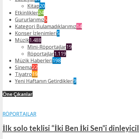
Kitap
20
Etkinlikler
24
Gururlarımız
5
Kategori Bulamadıklarımız
14
Konser İzlenimleri
5
Müzik
1.488
Mini-Röportajlar
19
Röportajlar
1.119
Müzik Haberleri
198
Sinema
22
Tiyatro
19
Yeni Haftanın Getirdikleri
9
Öne Çıkanlar
RÖPORTAJLAR
İlk solo teklisi “İki Ben İki Sen”i dinleyi