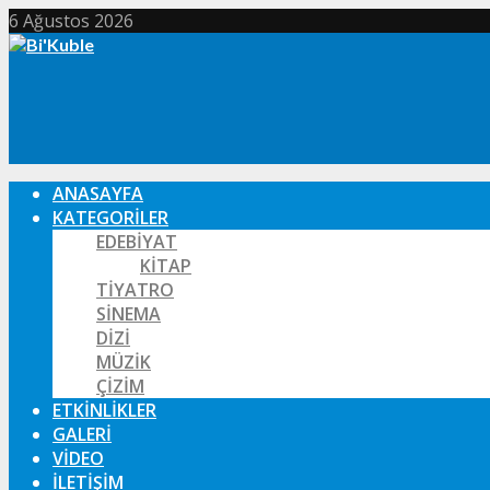
6 Ağustos 2026
ANASAYFA
KATEGORILER
EDEBIYAT
KITAP
TIYATRO
SINEMA
DIZI
MÜZIK
ÇIZIM
ETKINLIKLER
GALERI
VIDEO
İLETIŞIM