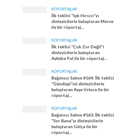
RÖPORTAJLAR
İlk teklisi “Işık Hırsızı”yı
dinleyicilerle buluşturan Merve
ile bir röportaj…
RÖPORTAJLAR
İlk teklisi “Çok Zor Değil”i
dinleyicilerle buluşturan
Aybüke Pul ile bir röportaj…
RÖPORTAJLAR
Bağımsız Sahne #164: İlk teklisi
“Gündüşü”nü dinleyicilerle
buluşturan Ayşe Usluca ile bir
röportaj…
RÖPORTAJLAR
Bağımsız Sahne #163: İlk teklisi
“Sor Bana”yı dinleyicilerle
buluşturan Gülça ile bir
röportaj…