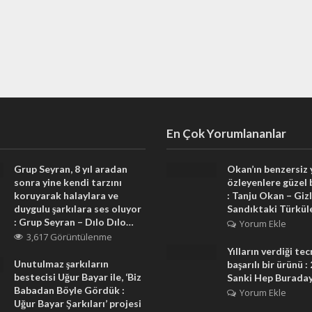
En Çok Yorumlananlar
Grup Seyran, 8 yıl aradan
Okan’ın benzersiz
sonra yine kendi tarzını
özleyenlere güzel 
koruyarak halaylara ve
: Tanju Okan – Gizl
duygulu şarkılara ses oluyor
Sandıktaki Türkül
: Grup Seyran – Dılo Dılo…
Yorum Ekle
3,617 Görüntülenme
Yılların verdiği te
Unutulmaz şarkıların
başarılı bir ürünü :
bestecisi Uğur Bayar ile, ‘Biz
Sanki Hep Burada
Babadan Böyle Gördük :
Yorum Ekle
Uğur Bayar Şarkıları’ projesi