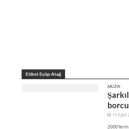
Etiket Eyüp Atağ
MÜZIK
Şarkıl
borcu
15 Eylül
2000’lerin