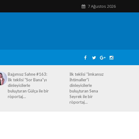
7 Ağustos 2026
Bağımsız Sahne #163:
İlk teklisi “İmkansız
İlk teklisi “Sor Bana”yı
İhtimaller”i
dinleyicilerle
dinleyicilerle
buluşturan Gülça ile bir
buluşturan Sena
röportaj…
Seyrek ile bir
röportaj…