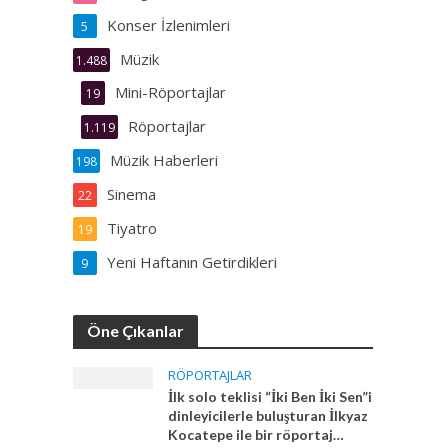
Konser İzlenimleri
5
Müzik
1.488
Mini-Röportajlar
19
Röportajlar
1.119
Müzik Haberleri
198
Sinema
22
Tiyatro
19
Yeni Haftanın Getirdikleri
9
Öne Çıkanlar
RÖPORTAJLAR
İlk solo teklisi “İki Ben İki Sen”i
dinleyicilerle buluşturan İlkyaz
Kocatepe ile bir röportaj…