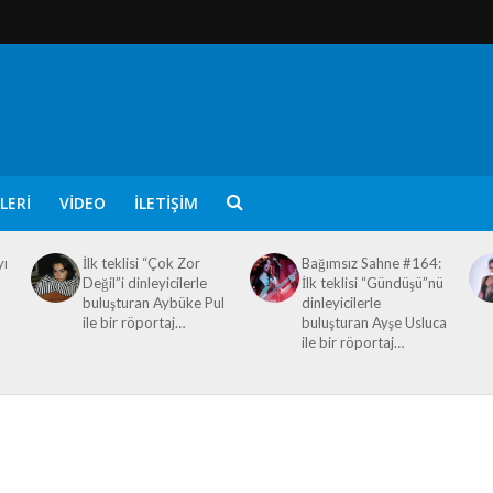
LERI
VIDEO
İLETIŞIM
yı
İlk teklisi “Çok Zor
Bağımsız Sahne #164:
Değil”i dinleyicilerle
İlk teklisi “Gündüşü”nü
buluşturan Aybüke Pul
dinleyicilerle
ile bir röportaj…
buluşturan Ayşe Usluca
ile bir röportaj…