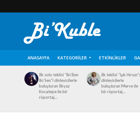
ANASAYFA
KATEGORILER
ETKINLIKLER
GA
İlk solo teklisi “İki Ben
İlk teklisi “Işık Hırsızı”
İki Sen”i dinleyicilerle
dinleyicilerle
buluşturan İlkyaz
buluşturan Merve ile
Kocatepe ile bir
bir röportaj…
röportaj…