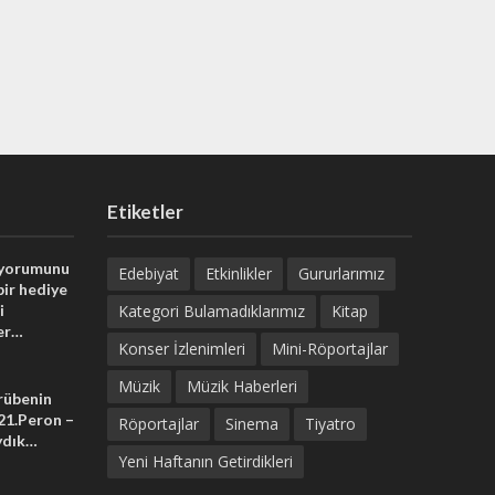
Etiketler
 yorumunu
Edebiyat
Etkinlikler
Gururlarımız
bir hediye
i
Kategori Bulamadıklarımız
Kitap
er…
Konser İzlenimleri
Mini-Röportajlar
Müzik
Müzik Haberleri
crübenin
 21.Peron –
Röportajlar
Sinema
Tiyatro
ydık…
Yeni Haftanın Getirdikleri