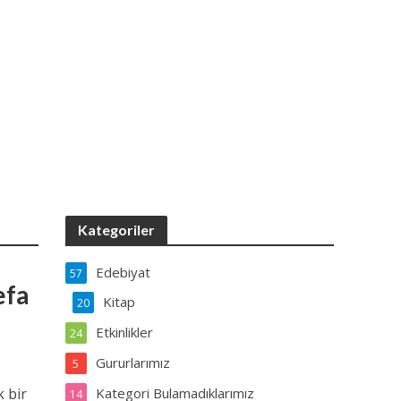
Kategoriler
Edebiyat
57
efa
Kitap
20
Etkinlikler
24
Gururlarımız
5
k bir
Kategori Bulamadıklarımız
14