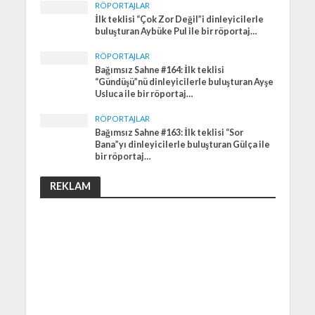
RÖPORTAJLAR
İlk teklisi “Çok Zor Değil”i dinleyicilerle
buluşturan Aybüke Pul ile bir röportaj…
RÖPORTAJLAR
Bağımsız Sahne #164: İlk teklisi
“Gündüşü”nü dinleyicilerle buluşturan Ayşe
Usluca ile bir röportaj…
RÖPORTAJLAR
Bağımsız Sahne #163: İlk teklisi “Sor
Bana”yı dinleyicilerle buluşturan Gülça ile
bir röportaj…
REKLAM