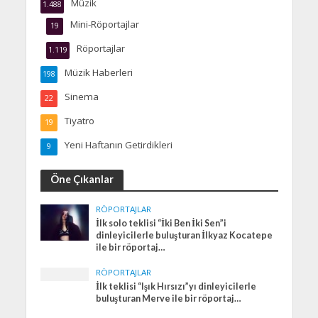
Müzik
1.488
Mini-Röportajlar
19
Röportajlar
1.119
Müzik Haberleri
198
Sinema
22
Tiyatro
19
Yeni Haftanın Getirdikleri
9
Öne Çıkanlar
RÖPORTAJLAR
İlk solo teklisi “İki Ben İki Sen”i
dinleyicilerle buluşturan İlkyaz Kocatepe
ile bir röportaj…
RÖPORTAJLAR
İlk teklisi “Işık Hırsızı”yı dinleyicilerle
buluşturan Merve ile bir röportaj…