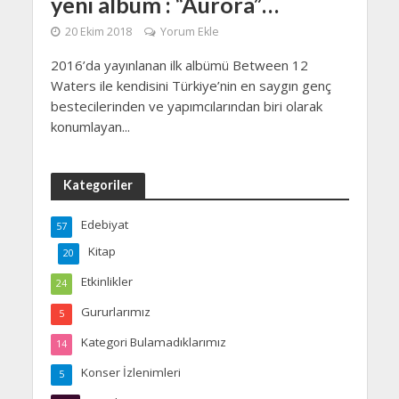
yeni albüm : “Aurora”…
20 Ekim 2018
Yorum Ekle
2016’da yayınlanan ilk albümü Between 12
Waters ile kendisini Türkiye’nin en saygın genç
bestecilerinden ve yapımcılarından biri olarak
konumlayan...
Kategoriler
Edebiyat
57
Kitap
20
Etkinlikler
24
Gururlarımız
5
Kategori Bulamadıklarımız
14
Konser İzlenimleri
5