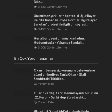
Dılo…
3,623 Görüntülenme
Unutulmaz şarkıların bestecisi Uğur Bayar
ile, ‘Biz Babadan Böyle Gördük : Uğur Bayar
Şarkıları’ projesi ile ilgili bir söyleşi…
3,452 Görüntülenme
Her albüm, yeni bir müziksel adım :
Hedonutopia – Yakamoz Sandalı…
3,008 Görüntülenme
En Çok Yorumlananlar
Okan’ın benzersiz yorumunu özleyenlere
güzel bir hediye : Tanju Okan – Gizli
Sandıktaki Türküler…
Yorum Ekle
Yılların verdiği tecrübenin başarılı bir ürünü
: 21.Peron – Sanki Hep Buradaydık…
Yorum Ekle
İlk teklisi “Şenol Abi”yi dinleyicilerle