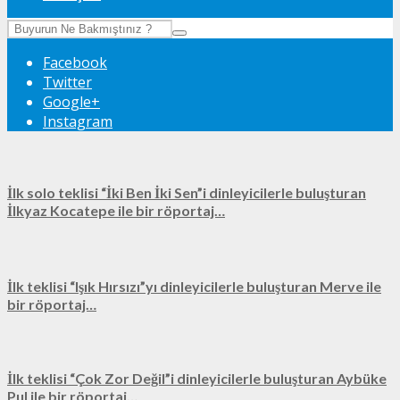
Facebook
Twitter
Google+
Instagram
İlk solo teklisi “İki Ben İki Sen”i dinleyicilerle buluşturan
İlkyaz Kocatepe ile bir röportaj…
İlk teklisi “Işık Hırsızı”yı dinleyicilerle buluşturan Merve ile
bir röportaj…
İlk teklisi “Çok Zor Değil”i dinleyicilerle buluşturan Aybüke
Pul ile bir röportaj…