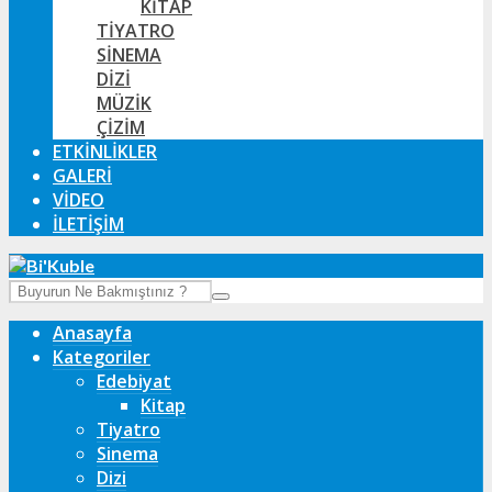
KITAP
TIYATRO
SINEMA
DIZI
MÜZIK
ÇIZIM
ETKINLIKLER
GALERI
VIDEO
İLETIŞIM
Anasayfa
Kategoriler
Edebiyat
Kitap
Tiyatro
Sinema
Dizi