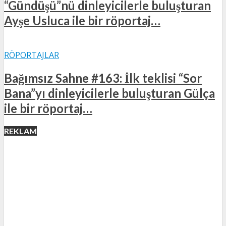
“Gündüşü”nü dinleyicilerle buluşturan
Ayşe Usluca ile bir röportaj…
RÖPORTAJLAR
Bağımsız Sahne #163: İlk teklisi “Sor
Bana”yı dinleyicilerle buluşturan Gülça
ile bir röportaj…
REKLAM