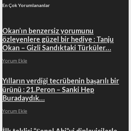
En Çok Yorumlananlar
Okan’ın benzersiz yorumunu
özleyenlere güzel bir hediye : Tanju
Okan – Gizli Sandıktaki Türküler…
Yorum Ekle
Yılların verdiği tecrübenin başarılı bir
ürünü : 21.Peron – Sanki Hep
Buradaydık…
Yorum Ekle
İlk teklisi “Şenol Abi”yi dinleyicilerle