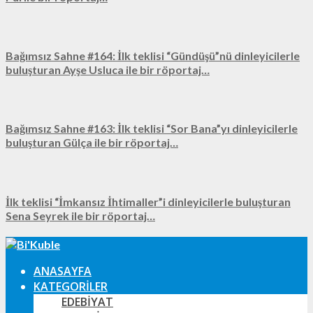
Bağımsız Sahne #164: İlk teklisi “Gündüşü”nü dinleyicilerle
buluşturan Ayşe Usluca ile bir röportaj…
Bağımsız Sahne #163: İlk teklisi “Sor Bana”yı dinleyicilerle
buluşturan Gülça ile bir röportaj…
İlk teklisi “İmkansız İhtimaller”i dinleyicilerle buluşturan
Sena Seyrek ile bir röportaj…
ANASAYFA
KATEGORILER
EDEBIYAT