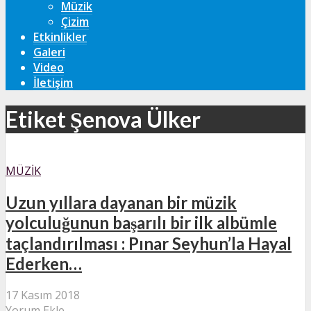
Müzik
Çizim
Etkinlikler
Galeri
Video
İletişim
Etiket Şenova Ülker
MÜZIK
Uzun yıllara dayanan bir müzik
yolculuğunun başarılı bir ilk albümle
taçlandırılması : Pınar Seyhun’la Hayal
Ederken…
17 Kasım 2018
Yorum Ekle