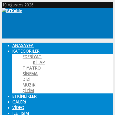
10 Ağustos 2026
ANASAYFA
KATEGORILER
EDEBIYAT
KITAP
TIYATRO
SINEMA
DIZI
MÜZIK
ÇIZIM
ETKINLIKLER
GALERI
VIDEO
İLETIŞIM