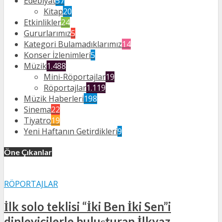
Edebiyat
57
Kitap
20
Etkinlikler
24
Gururlarımız
5
Kategori Bulamadıklarımız
14
Konser İzlenimleri
5
Müzik
1.488
Mini-Röportajlar
19
Röportajlar
1.119
Müzik Haberleri
198
Sinema
22
Tiyatro
19
Yeni Haftanın Getirdikleri
9
Öne Çıkanlar
RÖPORTAJLAR
İlk solo teklisi “İki Ben İki Sen”i
dinleyicilerle buluşturan İlkyaz