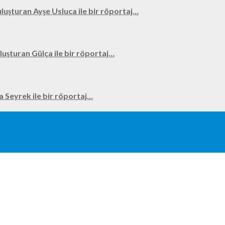
uluşturan Ayşe Usluca ile bir röportaj…
uluşturan Gülça ile bir röportaj…
na Seyrek ile bir röportaj…