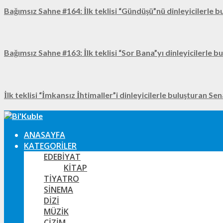
Bağımsız Sahne #164: İlk teklisi “Gündüşü”nü dinleyicilerle b
Bağımsız Sahne #163: İlk teklisi “Sor Bana”yı dinleyicilerle b
İlk teklisi “İmkansız İhtimaller”i dinleyicilerle buluşturan Se
ANASAYFA
KATEGORILER
EDEBIYAT
KITAP
TIYATRO
SINEMA
DIZI
MÜZIK
ÇIZIM