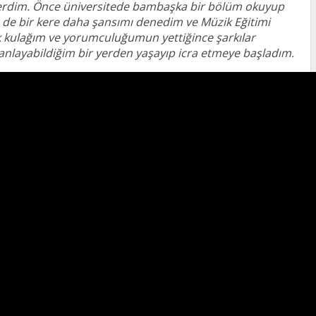
 verdim. Önce üniversitede bambaşka bir bölüm okuyup
 de bir kere daha şansımı denedim ve Müzik Eğitimi
kulağım ve yorumculuğumun yettiğince şarkılar
anlayabildiğim bir yerden yaşayıp icra etmeye başladım.