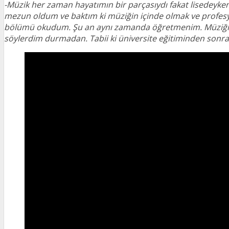
-Müzik her zaman hayatımın bir parçasıydı fakat lisedeyk
mezun oldum ve baktım ki müziğin içinde olmak ve profesyo
bölümü okudum. Şu an aynı zamanda öğretmenim. Müziği ç
söylerdim durmadan. Tabii ki üniversite eğitiminden sonra