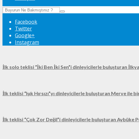
Facebook
Twitter
Google+
Instagram
İlk solo teklisi “İki Ben İki Sen”i dinleyicilerle buluşturan İl
İlk teklisi “Işık Hırsızı”yı dinleyicilerle buluşturan Merve ile 
İlk teklisi “Çok Zor Değil”i dinleyicilerle buluşturan Aybüke P