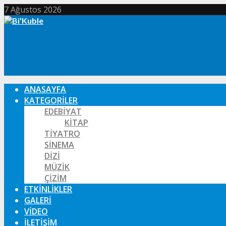
7 Ağustos 2026
ANASAYFA
KATEGORILER
EDEBIYAT
KITAP
TIYATRO
SINEMA
DIZI
MÜZIK
ÇIZIM
ETKINLIKLER
GALERI
VIDEO
İLETIŞIM