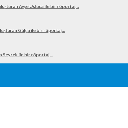
uluşturan Ayşe Usluca ile bir röportaj…
uluşturan Gülça ile bir röportaj…
na Seyrek ile bir röportaj…