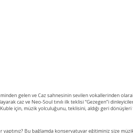
iminden gelen ve Caz sahnesinin sevilen vokallerinden olar
ayarak caz ve Neo-Soul tınılı ilk teklisi “Gezegen”i dinleyic
uble için, müzik yolculuğunu, teklisini, aldığı geri dönüşleri
 yaptınız? Bu bağlamda konservatuvar eğitiminiz size müzik