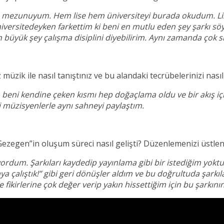
ü mezunuyum. Hem lise hem üniversiteyi burada okudum. Lise
versitedeyken farkettim ki beni en mutlu eden şey şarkı sö
büyük şey çalışma disiplini diyebilirim. Aynı zamanda çok sık
üzik ile nasıl tanıştınız ve bu alandaki tecrübelerinizi nasıl
n beni kendine çeken kısmı hep doğaçlama oldu ve bir akış içi
i müzisyenlerle aynı sahneyi paylaştım.
Gezegen”in oluşum süreci nasıl gelişti? Düzenlemenizi üstlene
rdum. Şarkıları kaydedip yayınlama gibi bir istediğim yoktu
aya çalıştık!” gibi geri dönüşler aldım ve bu doğrultuda şar
e fikirlerine çok değer verip yakın hissettiğim için bu şarkını