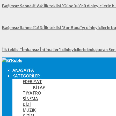
Bağımsız Sahne #164: İlk teklisi “Gündüşü”nü dinleyicilerle b
Bağımsız Sahne #163: İlk teklisi “Sor Bana”yı dinleyicilerle b
İlk teklisi “İmkansız İhtimaller”i dinleyicilerle buluşturan Se
ANASAYFA
KATEGORILER
EDEBIYAT
KITAP
TIYATRO
SINEMA
DIZI
MÜZIK
ÇIZIM