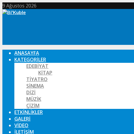
9 Ağustos 2026
ANASAYFA
KATEGORILER
EDEBIYAT
KITAP
TIYATRO
SINEMA
DIZI
MÜZIK
ÇIZIM
ETKINLIKLER
GALERI
VIDEO
İLETIŞIM