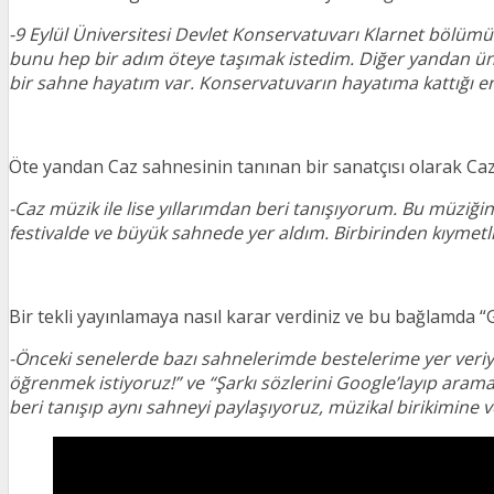
-9 Eylül Üniversitesi Devlet Konservatuvarı Klarnet bölüm
bunu hep bir adım öteye taşımak istedim. Diğer yandan üni
bir sahne hayatım var. Konservatuvarın hayatıma kattığı en 
Öte yandan Caz sahnesinin tanınan bir sanatçısı olarak Caz m
-Caz müzik ile lise yıllarımdan beri tanışıyorum. Bu müziği
festivalde ve büyük sahnede yer aldım. Birbirinden kıymetl
Bir tekli yayınlamaya nasıl karar verdiniz ve bu bağlamda “
-Önceki senelerde bazı sahnelerimde bestelerime yer veriyo
öğrenmek istiyoruz!” ve “Şarkı sözlerini Google’layıp aram
beri tanışıp aynı sahneyi paylaşıyoruz, müzikal birikimine v