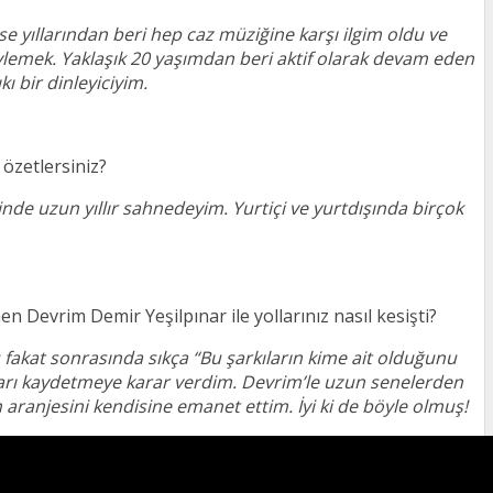
 yıllarından beri hep caz müziğine karşı ilgim oldu ve
ylemek. Yaklaşık 20 yaşımdan beri aktif olarak devam eden
ı bir dinleyiciyim.
 özetlersiniz?
nde uzun yıllır sahnedeyim. Yurtiçi ve yurtdışında birçok
n Devrim Demir Yeşilpınar ile yollarınız nasıl kesişti?
 fakat sonrasında sıkça “Bu şarkıların kime ait olduğunu
kıları kaydetmeye karar verdim. Devrim’le uzun senelerden
n aranjesini kendisine emanet ettim. İyi ki de böyle olmuş!