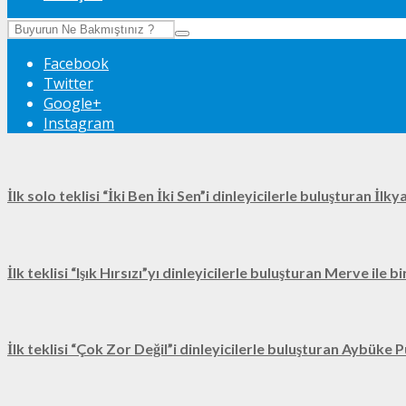
Facebook
Twitter
Google+
Instagram
İlk solo teklisi “İki Ben İki Sen”i dinleyicilerle buluşturan İl
İlk teklisi “Işık Hırsızı”yı dinleyicilerle buluşturan Merve ile 
İlk teklisi “Çok Zor Değil”i dinleyicilerle buluşturan Aybüke P