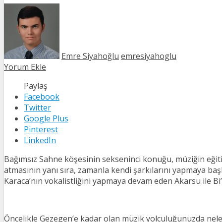
Emre Siyahoğlu
emresiyahoglu
Yorum Ekle
Paylaş
Facebook
Twitter
Google Plus
Pinterest
LinkedIn
Bağımsız Sahne köşesinin sekseninci konuğu, müziğin eğit
atmasının yanı sıra, zamanla kendi şarkılarını yapmaya başl
Karaca’nın vokalistliğini yapmaya devam eden Akarsu ile Bi’K
Öncelikle Gezegen’e kadar olan müzik yolculuğunuzda neler