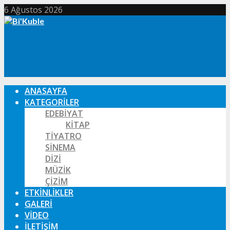
6 Ağustos 2026
ANASAYFA
KATEGORILER
EDEBIYAT
KITAP
TIYATRO
SINEMA
DIZI
MÜZIK
ÇIZIM
ETKINLIKLER
GALERI
VIDEO
İLETIŞIM