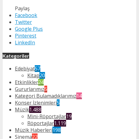
Paylaş
Facebook
Twitter
Google Plus
Pinterest
LinkedIn
Kategoriler
Edebiyat
57
Kitap
20
Etkinlikler
24
Gururlarımız
5
Kategori Bulamadıklarımız
14
Konser İzlenimleri
5
Müzik
1.488
Mini-Röportajlar
19
Röportajlar
1.119
Müzik Haberleri
198
Sinema
22