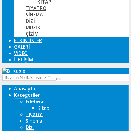
KITAP
TIYATRO
SINEMA
DIZI
MÜZIK
ÇIZIM
ETKINLIKLER
GALERI
VIDEO
İLETIŞIM
Anasayfa
Kategoriler
Edebiyat
Kitap
Tiyatro
Sinema
Dizi