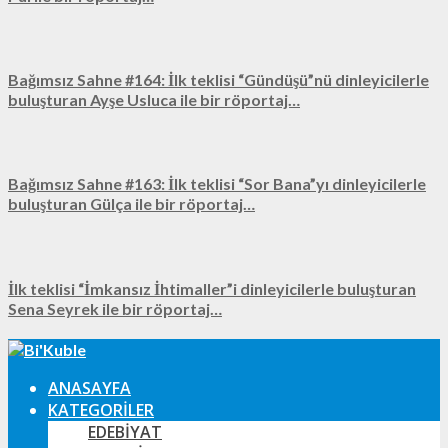
Bağımsız Sahne #164: İlk teklisi “Gündüşü”nü dinleyicilerle
buluşturan Ayşe Usluca ile bir röportaj…
Bağımsız Sahne #163: İlk teklisi “Sor Bana”yı dinleyicilerle
buluşturan Gülça ile bir röportaj…
İlk teklisi “İmkansız İhtimaller”i dinleyicilerle buluşturan
Sena Seyrek ile bir röportaj…
ANASAYFA
KATEGORILER
EDEBIYAT