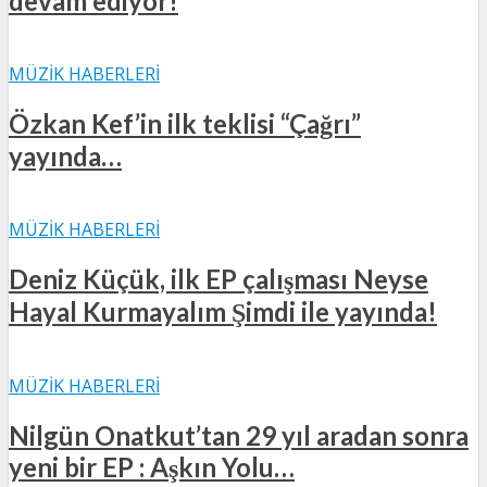
devam ediyor!
MÜZIK HABERLERI
Özkan Kef’in ilk teklisi “Çağrı”
yayında…
MÜZIK HABERLERI
Deniz Küçük, ilk EP çalışması Neyse
Hayal Kurmayalım Şimdi ile yayında!
MÜZIK HABERLERI
Nilgün Onatkut’tan 29 yıl aradan sonra
yeni bir EP : Aşkın Yolu…