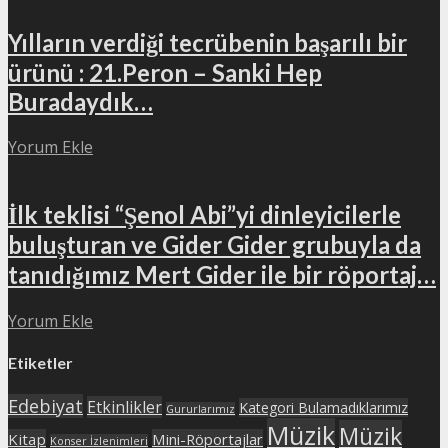
Yılların verdiği tecrübenin başarılı bir
ürünü : 21.Peron – Sanki Hep
Buradaydık…
Yorum Ekle
İlk teklisi “Şenol Abi”yi dinleyicilerle
buluşturan ve Gider Gider grubuyla da
tanıdığımız Mert Gider ile bir röportaj…
Yorum Ekle
Etiketler
Edebiyat
Etkinlikler
Kategori Bulamadıklarımız
Gururlarımız
Müzik
Müzik
Kitap
Mini-Röportajlar
Konser İzlenimleri