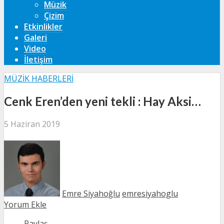
Müzik
Çizim
Etkinlikler
Galeri
Video
İletişim
MÜZIK HABERLERI
Cenk Eren’den yeni tekli : Hay Aksi…
5 Haziran 2019
Emre Siyahoğlu
emresiyahoglu
Yorum Ekle
Paylaş