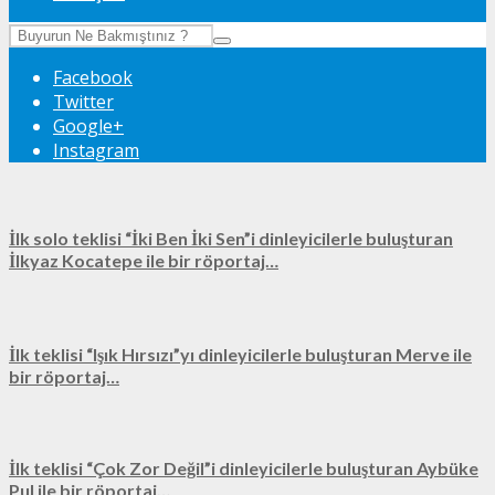
Facebook
Twitter
Google+
Instagram
İlk solo teklisi “İki Ben İki Sen”i dinleyicilerle buluşturan
İlkyaz Kocatepe ile bir röportaj…
İlk teklisi “Işık Hırsızı”yı dinleyicilerle buluşturan Merve ile
bir röportaj…
İlk teklisi “Çok Zor Değil”i dinleyicilerle buluşturan Aybüke
Pul ile bir röportaj…