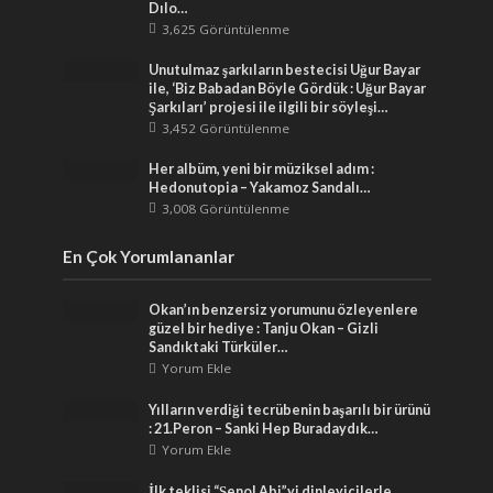
Dılo…
3,625 Görüntülenme
Unutulmaz şarkıların bestecisi Uğur Bayar
ile, ‘Biz Babadan Böyle Gördük : Uğur Bayar
Şarkıları’ projesi ile ilgili bir söyleşi…
3,452 Görüntülenme
Her albüm, yeni bir müziksel adım :
Hedonutopia – Yakamoz Sandalı…
3,008 Görüntülenme
En Çok Yorumlananlar
Okan’ın benzersiz yorumunu özleyenlere
güzel bir hediye : Tanju Okan – Gizli
Sandıktaki Türküler…
Yorum Ekle
Yılların verdiği tecrübenin başarılı bir ürünü
: 21.Peron – Sanki Hep Buradaydık…
Yorum Ekle
İlk teklisi “Şenol Abi”yi dinleyicilerle