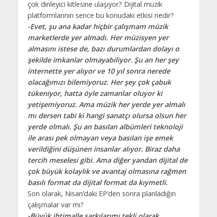
çok dinleyici kitlesine ulaşıyor? Dijital müzik
platformlarının sence bu konudaki etkisi nedir?
-Evet, şu ana kadar hiçbir çalışmam müzik
marketlerde yer almadı. Her müzisyen yer
almasını istese de, bazı durumlardan dolayı o
şekilde imkanlar olmayabiliyor. Şu an her şey
internette yer alıyor ve 10 yıl sonra nerede
olacağımızı bilemiyoruz. Her şey çok çabuk
tükeniyor, hatta öyle zamanlar oluyor ki
yetişemiyoruz. Ama müzik her yerde yer almalı
mı dersen tabi ki hangi sanatçı olursa olsun her
yerde olmalı. Şu an basılan albümleri teknoloji
ile arası pek olmayan veya basılan işe emek
verildiğini düşünen insanlar alıyor. Biraz daha
tercih meselesi gibi. Ama diğer yandan dijital de
çok büyük kolaylık ve avantaj olmasına rağmen
basılı format da dijital format da kıymetli.
Son olarak, Nisan’daki EP’den sonra planladığın
çalışmalar var mı?
-Büyük ihtimalle şarkılarımı tekli olarak