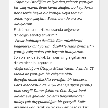
-Yapmayı istediğim ve içimden gelerek yaptığım
bir çalışmaydı. Evde kendi aldığım bu kayıtlarda
her eserde başka bir konuyu veya temayı
anlatmaya çalıştım. Bazen ben de ara ara
dinliyorum.
Enstrümantal müzik konusunda beğenerek
dinlediğin sanatçılar var mı?
-Fırsat buldukça özellikle film müziklerini
beğenerek dinliyorum. Özellikle Hans Zimmer’in
yaptığı çalışmaları çok başarılı buluyorum.
Son olarak da Sokak Lambası single çalışmanı
dinleyicilerle buluşturdun.
-Bağlı olduğum Ütopya Müzik Yapım dışında, CS
Media ile yaptığım bir çalışma oldu.
Beyoğlu’ndaki Mask’ta verdiğim bir konsere,
Barış Manço’nun da 20 yıl menajerliğini yapmış
olan sevgili Tamer Şahin ve Cem Sayar beni
dinlemeye geldiler. Onların beğenilerinden
dolayı çok duygulandığım bir geceydi. Kulis
arasında konuştuk ve ‘Sokak Lambası’ şarkısı