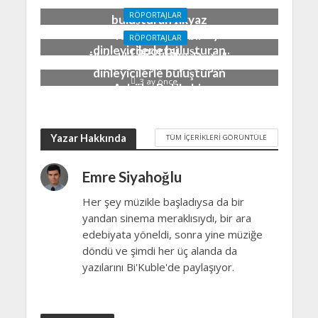
Sen”i dinleyicilerle
RÖPORTAJLAR
buluşturan İlkyaz
İlk teklisi “Işık Hırsızı”yı
Kocatepe ile bir
RÖPORTAJLAR
dinleyicilerle buluşturan
röportaj…
İlk teklisi “Çok Zor Değil”i
Merve ile bir röportaj…
2 ay önce
dinleyicilerle buluşturan
3 ay önce
Aybüke Pul ile bir
röportaj…
3 ay önce
Yazar Hakkında
TÜM İÇERIKLERI GÖRÜNTÜLE
Emre Siyahoğlu
Her şey müzikle başladıysa da bir
yandan sinema meraklısıydı, bir ara
edebiyata yöneldi, sonra yine müziğe
döndü ve şimdi her üç alanda da
yazılarını Bi'Kuble'de paylaşıyor.