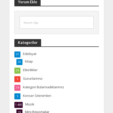
Yorum Ekle
Yorum Yap
Kategoriler
Edebiyat
57
Kitap
20
Etkinlikler
24
Gururlarımız
5
Kategori Bulamadıklarımız
14
Konser İzlenimleri
5
Müzik
1.488
Mini-Röportajlar
19