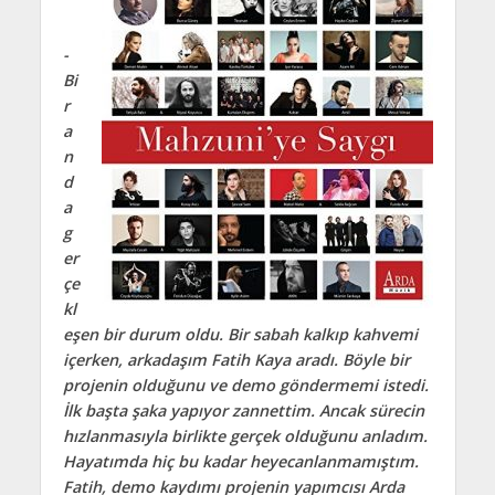
-
Bi
r
a
n
d
a
g
er
çe
kl
eşen bir durum oldu. Bir sabah kalkıp kahvemi
içerken, arkadaşım Fatih Kaya aradı. Böyle bir
projenin olduğunu ve demo göndermemi istedi.
İlk başta şaka yapıyor zannettim. Ancak sürecin
hızlanmasıyla birlikte gerçek olduğunu anladım.
Hayatımda hiç bu kadar heyecanlanmamıştım.
Fatih, demo kaydımı projenin yapımcısı Arda