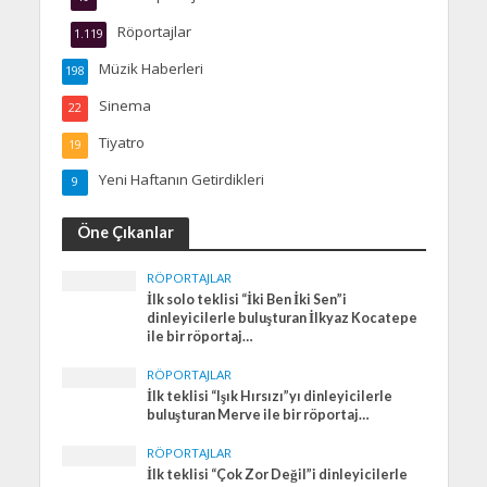
Röportajlar
1.119
Müzik Haberleri
198
Sinema
22
Tiyatro
19
Yeni Haftanın Getirdikleri
9
Öne Çıkanlar
RÖPORTAJLAR
İlk solo teklisi “İki Ben İki Sen”i
dinleyicilerle buluşturan İlkyaz Kocatepe
ile bir röportaj…
RÖPORTAJLAR
İlk teklisi “Işık Hırsızı”yı dinleyicilerle
buluşturan Merve ile bir röportaj…
RÖPORTAJLAR
İlk teklisi “Çok Zor Değil”i dinleyicilerle