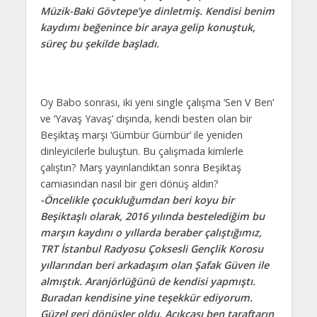
Müzik-Baki Gövtepe’ye dinletmiş. Kendisi benim
kaydımı beğenince bir araya gelip konuştuk,
süreç bu şekilde başladı.
Oy Babo sonrası, iki yeni single çalışma ‘Sen V Ben’
ve ‘Yavaş Yavaş’ dışında, kendi besten olan bir
Beşiktaş marşı ‘Gümbür Gümbür’ ile yeniden
dinleyicilerle buluştun. Bu çalışmada kimlerle
çalıştın? Marş yayınlandıktan sonra Beşiktaş
camiasından
nasıl bir geri dönüş aldın?
-Öncelikle çocukluğumdan beri koyu bir
Beşiktaşlı olarak, 2016 yılında bestelediğim bu
marşın kaydını o yıllarda beraber çalıştığımız,
TRT İstanbul Radyosu Çoksesli Gençlik Korosu
yıllarından beri arkadaşım olan Şafak Güven ile
almıştık. Aranjörlüğünü de kendisi yapmıştı.
Buradan kendisine yine teşekkür ediyorum.
Güzel geri dönüşler oldu. Açıkçası ben taraftarın