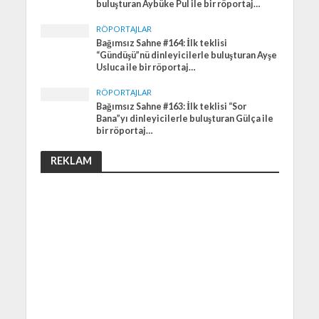
buluşturan Aybüke Pul ile bir röportaj…
RÖPORTAJLAR
Bağımsız Sahne #164: İlk teklisi
“Gündüşü”nü dinleyicilerle buluşturan Ayşe
Usluca ile bir röportaj…
RÖPORTAJLAR
Bağımsız Sahne #163: İlk teklisi “Sor
Bana”yı dinleyicilerle buluşturan Gülça ile
bir röportaj…
REKLAM