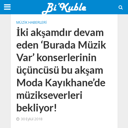
MÜZIK HABERLERI
İki akşamdır devam
eden ‘Burada Müzik
Var’ konserlerinin
üçüncüsü bu akşam
Moda Kayıkhane’de
müzikseverleri
bekliyor!
30 Eylül 2018