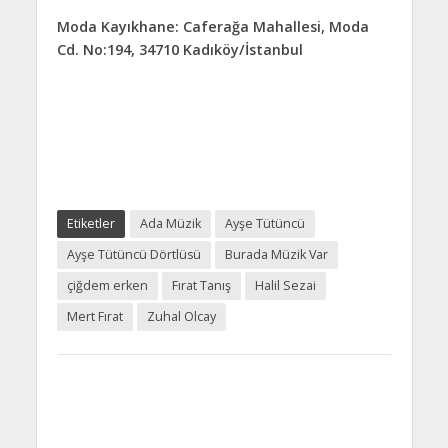
Moda Kayıkhane: Caferağa Mahallesi, Moda
Cd. No:194, 34710 Kadıköy/İstanbul
Etiketler
Ada Müzik
Ayşe Tütüncü
Ayşe Tütüncü Dörtlüsü
Burada Müzik Var
çiğdem erken
Fırat Tanış
Halil Sezai
Mert Fırat
Zuhal Olcay