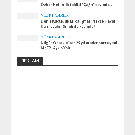
Özkan Kef’in ilk teklisi “Çağrı” yayında…
MÜZIK HABERLERI
Deniz Küçük, ilk EP çalışması Neyse Hayal
Kurmayalım Şimdi ile yayında!
MÜZIK HABERLERI
Nilgün Onatkut’tan 29 yıl aradan sonra yeni
bir EP : Aşkın Yolu…
REKLAM