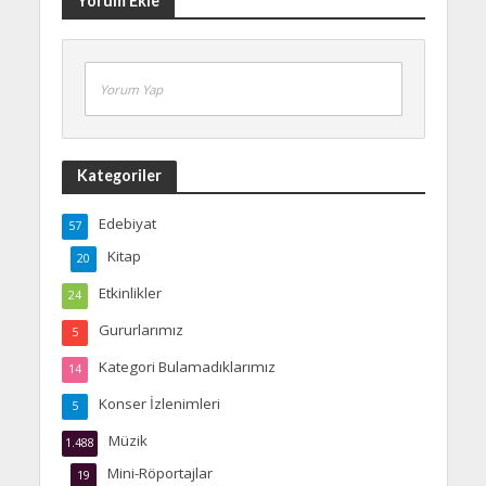
Yorum Ekle
Yorum Yap
Kategoriler
Edebiyat
57
Kitap
20
Etkinlikler
24
Gururlarımız
5
Kategori Bulamadıklarımız
14
Konser İzlenimleri
5
Müzik
1.488
Mini-Röportajlar
19