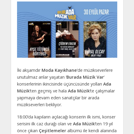
İki akşamdır
Moda Kayıkhane
‘de müzikseverlere
unutulmaz anlar yaşatan ‘
Burada Müzik Var
‘
konserlerinin ikincisinde üçüncüsünde yolları
Ada
Müzik
‘ten geçmiş ve hala
Ada Müzik
‘te çalışmalar
yapmaya devam eden sanatçılar bir arada
müzikseverleri bekliyor.
18:00’da kapıların açılacağı konserin ilk ismi, konser
serisini ilk caz durağı olan ve
Ada Müzik
‘ten 19 yıl
önce çıkan
Çeşitlemeler
albümü ile kendi alanında