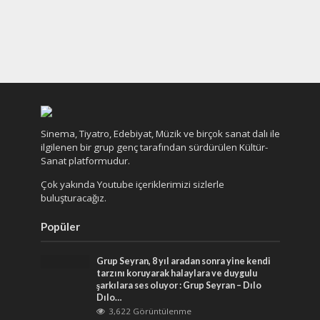
Sinema, Tiyatro, Edebiyat, Müzik ve birçok sanat dalı ile
ilgilenen bir grup genç tarafından sürdürülen Kültür-
Sanat platformudur.
Çok yakında Youtube içeriklerimizi sizlerle
buluşturacağız.
Popüler
Grup Seyran, 8 yıl aradan sonra yine kendi
tarzını koruyarak halaylara ve duygulu
şarkılara ses oluyor : Grup Seyran – Dılo
Dılo…
3,622 Görüntülenme