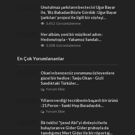
Unutulmaz şarkıların bestecisi Uğur Bayar
ile, ‘Biz Babadan Böyle Gördük : Uğur Bayar
Şarkıları’ projesi ile ilgili bir söyleşi…
3,452 Görüntülenme
Her albüm, yeni bir müziksel adım :
Hedonutopia – Yakamoz Sandalı…
3,008 Görüntülenme
En Çok Yorumlananlar
Okan’ın benzersiz yorumunu özleyenlere
güzel bir hediye : Tanju Okan – Gizli
Sandıktaki Türküler…
Yorum Ekle
Yılların verdiği tecrübenin başarılı bir ürünü
: 21.Peron – Sanki Hep Buradaydık…
Yorum Ekle
İlk teklisi “Şenol Abi”yi dinleyicilerle
buluşturan ve Gider Gider grubuyla da
tanıdığımız Mert Gider ile bir röportaj…