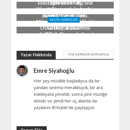
Zeki Müren’in
solistliğini üstlendiği She
yayınlanmamış konser
Won’t Live grubundan bir
kayıtları serisi “Zeki
ilk tekli : Creatures…
MÜZIK HABERLERI
Müren: Türk Sanat Müziği
18 Ocak 2021
Özkan Kef’in ilk teklisi
ve Birçok Eser”
“Çağrı” yayında…
albümüyle devam ediyor!
15 Ekim 2020
11 Aralık 2020
Yazar Hakkında
TÜM İÇERIKLERI GÖRÜNTÜLE
Emre Siyahoğlu
Her şey müzikle başladıysa da bir
yandan sinema meraklısıydı, bir ara
edebiyata yöneldi, sonra yine müziğe
döndü ve şimdi her üç alanda da
yazılarını Bi'Kuble'de paylaşıyor.