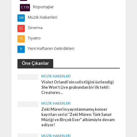
Röportajlar
1.119
Müzik Haberleri
198
Sinema
22
Tiyatro
19
Yeni Haftanın Getirdikleri
9
Öne Çıkanlar
MÜZIK HABERLERI
Violet Orlandi’nin solistliğini üstlendiği
She Won’t Live grubundan bir ilk tekli :
Creatures…
MÜZIK HABERLERI
Zeki Müren’in yayınlanmamış konser
kayıtları serisi “Zeki Müren: Türk Sanat
Müziği ve Birçok Eser” albümüyle devam
ediyor!
MÜZIK HABERLERI