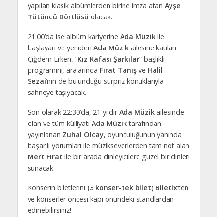
yapılan klasik albümlerden birine imza atan
Ayşe
Tütüncü Dörtlüsü
olacak.
21:00’da ise albüm kariyerine
Ada Müzik
ile
başlayan ve yeniden
Ada Müzik
ailesine katılan
Çiğdem Erken, “
Kız Kafası Şarkılar
” başlıklı
programını, aralarında
Fırat Tanış
ve
Halil
Sezai
’nin de bulunduğu sürpriz konuklarıyla
sahneye taşıyacak.
Son olarak 22:30’da, 21 yıldır
Ada Müzik
ailesinde
olan ve tüm külliyatı
Ada Müzik
tarafından
yayınlanan
Zuhal Olcay
, oyunculuğunun yanında
başarılı yorumları ile müzikseverlerden tam not alan
Mert Fırat
ile bir arada dinleyicilere güzel bir dinleti
sunacak.
Konserin biletlerini
(3 konser-tek bilet
)
Biletix
‘ten
ve konserler öncesi kapı önündeki standlardan
edinebilirsiniz!