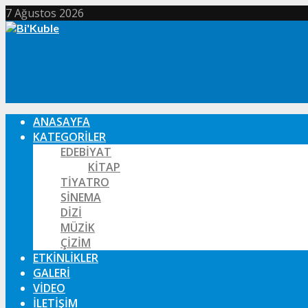
7 Ağustos 2026
ANASAYFA
KATEGORILER
EDEBIYAT
KITAP
TIYATRO
SINEMA
DIZI
MÜZIK
ÇIZIM
ETKINLIKLER
GALERI
VIDEO
İLETIŞIM