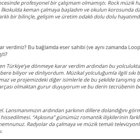
ncesinde profesyonel bir çalışmam olmamıştı. Rock müzik ha
 İlkokulda keman çalmaya başladım ve okulun korosunda da 
lı bir bilinçle, gelişim ve üretim odaklı dolu dolu hayatım
rar verdiniz? Bu bağlamda eser sahibi (ve aynı zamanda Loop
şti?
en Türkiye’ye dönmeye karar verdim ardından bu yolculukta 
bere biliyor ve dinliyordum. Müzikal yolculuğumla ilgili sıkı 
maz ve projemizdeki diğer isimlerle de bu şekilde tanışmış ol
 parçası olmaktan gurur duyuyorum ve bu derin tecrübenin be
l. Lansmanımızın ardından şarkının dillere dolandığını görm
hissedilmesi. “Aşkısına” günümüz romantik ilişkilerinin farklı
emnunuz. Radyolar da çalmaya ve müzik temalı televizyonla
u.