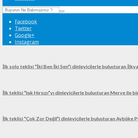
Facebook
Twitter
Google+
Instagram
İlk solo teklisi “İki Ben İki Sen”i dinleyicilerle buluşturan İl
İlk teklisi “Işık Hırsızı”yı dinleyicilerle buluşturan Merve ile 
İlk teklisi “Çok Zor Değil”i dinleyicilerle buluşturan Aybüke P