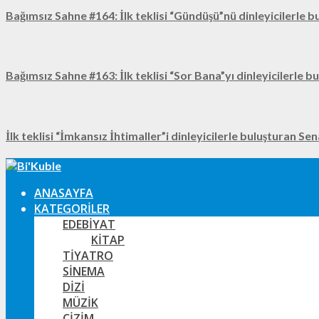
Bağımsız Sahne #164: İlk teklisi “Gündüşü”nü dinleyicilerle b
Bağımsız Sahne #163: İlk teklisi “Sor Bana”yı dinleyicilerle b
İlk teklisi “İmkansız İhtimaller”i dinleyicilerle buluşturan Se
ANASAYFA
KATEGORILER
EDEBIYAT
KITAP
TIYATRO
SINEMA
DIZI
MÜZIK
ÇIZIM