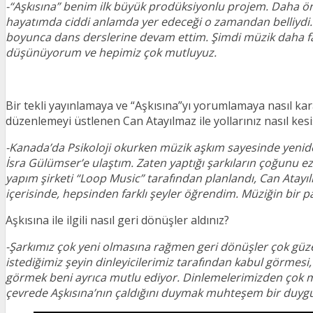
-“Aşkısına” benim ilk büyük prodüksiyonlu projem. Daha ö
hayatımda ciddi anlamda yer edeceği o zamandan belliydi.
boyunca dans derslerine devam ettim. Şimdi müzik daha fark
düşünüyorum ve hepimiz çok mutluyuz.
Bir tekli yayınlamaya ve “Aşkısına”yı yorumlamaya nasıl ka
düzenlemeyi üstlenen Can Atayılmaz ile yollarınız nasıl kesi
-Kanada’da Psikoloji okurken müzik aşkım sayesinde yenid
İsra Gülümser’e ulaştım. Zaten yaptığı şarkıların çoğunu ez
yapım şirketi “Loop Music” tarafından planlandı, Can Atayıl
içerisinde, hepsinden farklı şeyler öğrendim. Müziğin bir
Aşkısına ile ilgili nasıl geri dönüşler aldınız?
-Şarkımız çok yeni olmasına rağmen geri dönüşler çok güze
istediğimiz şeyin dinleyicilerimiz tarafından kabul görmesi, 
görmek beni ayrıca mutlu ediyor. Dinlemelerimizden çok m
çevrede Aşkısına’nın çaldığını duymak muhteşem bir duyg