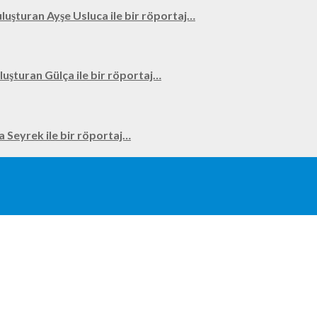
uluşturan Ayşe Usluca ile bir röportaj…
uluşturan Gülça ile bir röportaj…
na Seyrek ile bir röportaj…