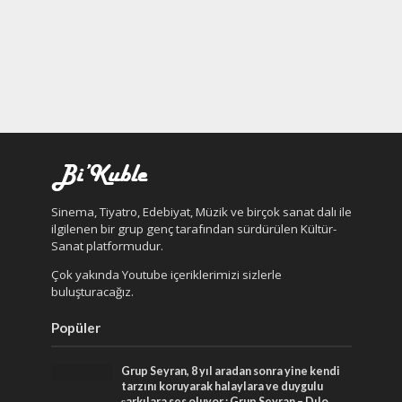
Sinema, Tiyatro, Edebiyat, Müzik ve birçok sanat dalı ile
ilgilenen bir grup genç tarafından sürdürülen Kültür-
Sanat platformudur.
Çok yakında Youtube içeriklerimizi sizlerle
buluşturacağız.
Popüler
Grup Seyran, 8 yıl aradan sonra yine kendi
tarzını koruyarak halaylara ve duygulu
şarkılara ses oluyor : Grup Seyran – Dılo