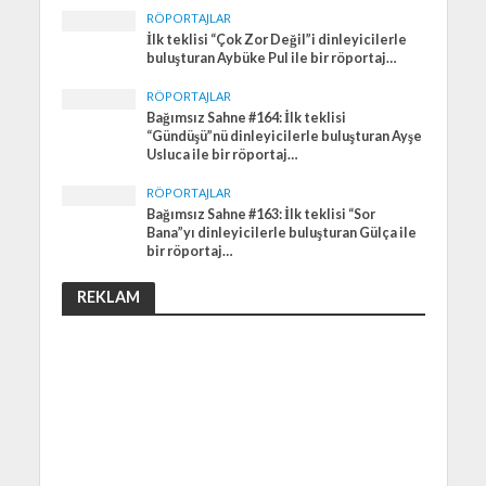
RÖPORTAJLAR
İlk teklisi “Çok Zor Değil”i dinleyicilerle
buluşturan Aybüke Pul ile bir röportaj…
RÖPORTAJLAR
Bağımsız Sahne #164: İlk teklisi
“Gündüşü”nü dinleyicilerle buluşturan Ayşe
Usluca ile bir röportaj…
RÖPORTAJLAR
Bağımsız Sahne #163: İlk teklisi “Sor
Bana”yı dinleyicilerle buluşturan Gülça ile
bir röportaj…
REKLAM