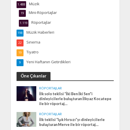
Müzik
1.488
Mini-Röportajlar
19
Röportajlar
1.119
Müzik Haberleri
198
Sinema
22
Tiyatro
19
Yeni Haftanın Getirdikleri
9
Öne Çıkanlar
RÖPORTAJLAR
İlk solo teklisi “İki Ben İki Sen”i
dinleyicilerle buluşturan İlkyaz Kocatepe
ile bir röportaj…
RÖPORTAJLAR
İlk teklisi “Işık Hırsızı”yı dinleyicilerle
buluşturan Merve ile bir röportaj…