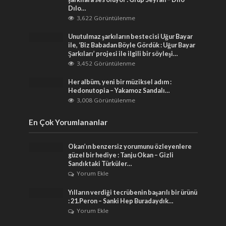
Dılo…
3,622 Görüntülenme
Unutulmaz şarkıların bestecisi Uğur Bayar
ile, ‘Biz Babadan Böyle Gördük : Uğur Bayar
Şarkıları’ projesi ile ilgili bir söyleşi…
3,452 Görüntülenme
Her albüm, yeni bir müziksel adım :
Hedonutopia – Yakamoz Sandalı…
3,008 Görüntülenme
En Çok Yorumlananlar
Okan’ın benzersiz yorumunu özleyenlere
güzel bir hediye : Tanju Okan – Gizli
Sandıktaki Türküler…
Yorum Ekle
Yılların verdiği tecrübenin başarılı bir ürünü
: 21.Peron – Sanki Hep Buradaydık…
Yorum Ekle