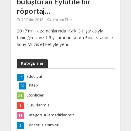
buluşturan Eylül ile bir
röportaj…
10 Ekim 2018
Yorum Ekle
2017’nin ilk zamanlarında ‘Kalk Git‘ şarkısıyla
tanıdığımız ve 1.5 yıl aradan sonra Epic Istanbul /
Sony Müzik etiketiyle yeni...
Kategoriler
Edebiyat
57
Kitap
20
Etkinlikler
24
Gururlarımız
5
Kategori Bulamadıklarımız
14
Konser İzlenimleri
5