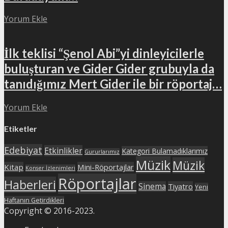
Yorum Ekle
İlk teklisi “Şenol Abi”yi dinleyicilerle
buluşturan ve Gider Gider grubuyla da
tanıdığımız Mert Gider ile bir röportaj…
Yorum Ekle
Etiketler
Edebiyat
Etkinlikler
Kategori Bulamadıklarımız
Gururlarımız
Müzik
Müzik
Kitap
Mini-Röportajlar
Konser İzlenimleri
Röportajlar
Haberleri
Sinema
Tiyatro
Yeni
Haftanın Getirdikleri
Copyright © 2016-2023.