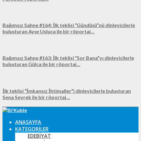
Bağımsız Sahne #164: İlk teklisi “Gündüşü”nü dinleyicilerle
buluşturan Ayşe Usluca ile bir röportaj…
Bağımsız Sahne #163: İlk teklisi “Sor Bana”yı dinleyicilerle
buluşturan Gülça ile bir röportaj…
İlk teklisi “İmkansız İhtimaller”i dinleyicilerle buluşturan
Sena Seyrek ile bir röportaj…
ANASAYFA
KATEGORILER
EDEBIYAT