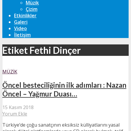
Müzik
Çizim
Etkinlikler
Galeri
Video
İletişim
Etiket Fethi Dinçer
MÜZIK
Öncel besteciliğinin ilk adımları : Nazan
Öncel – Yağmur Duası…
15 Kasım 2018
Yorum Ekle
Türkiye’de çoğu sanatçının eksiksiz külliyatlarını yasal