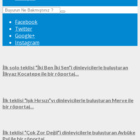
Facebook
Twitter
Google+
Instagram
İlk solo teklisi “İki Ben İki Sen”i dinleyicilerle buluşturan
İlkyaz Kocatepe ile bir röportaj…
İlk teklisi “Işık Hırsızı”yı dinleyicilerle buluşturan Merve ile
bir röportaj…
İlk teklisi “Çok Zor Değil”i dinleyicilerle buluşturan Aybüke
Pul ile bir röportaj…