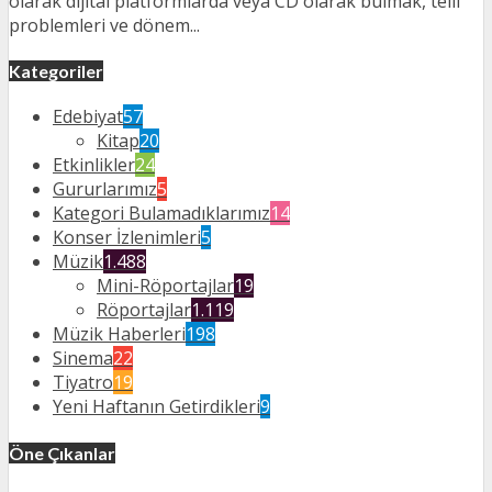
olarak dijital platformlarda veya CD olarak bulmak, telif
problemleri ve dönem...
Kategoriler
Edebiyat
57
Kitap
20
Etkinlikler
24
Gururlarımız
5
Kategori Bulamadıklarımız
14
Konser İzlenimleri
5
Müzik
1.488
Mini-Röportajlar
19
Röportajlar
1.119
Müzik Haberleri
198
Sinema
22
Tiyatro
19
Yeni Haftanın Getirdikleri
9
Öne Çıkanlar