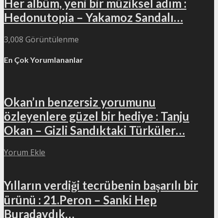
Her albüm, yeni bir müziksel adım :
Hedonutopia – Yakamoz Sandalı…
3,008 Görüntülenme
En Çok Yorumlananlar
Okan’ın benzersiz yorumunu
özleyenlere güzel bir hediye : Tanju
Okan – Gizli Sandıktaki Türküler…
Yorum Ekle
Yılların verdiği tecrübenin başarılı bir
ürünü : 21.Peron – Sanki Hep
Buradaydık…