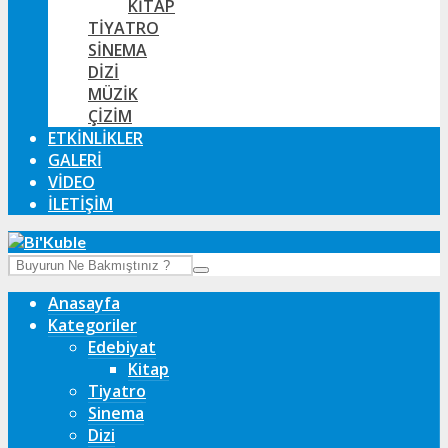
KITAP
TIYATRO
SINEMA
DIZI
MÜZIK
ÇIZIM
ETKINLIKLER
GALERI
VIDEO
İLETIŞIM
Anasayfa
Kategoriler
Edebiyat
Kitap
Tiyatro
Sinema
Dizi