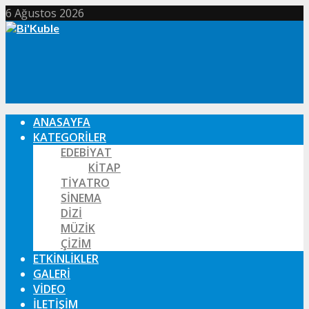
6 Ağustos 2026
ANASAYFA
KATEGORILER
EDEBIYAT
KITAP
TIYATRO
SINEMA
DIZI
MÜZIK
ÇIZIM
ETKINLIKLER
GALERI
VIDEO
İLETIŞIM