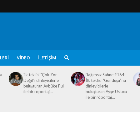
LERI
VIDEO
İLETIŞIM
yı
İlk teklisi “Çok Zor
Bağımsız Sahne #164:
Değil”i dinleyicilerle
İlk teklisi “Gündüşü”nü
buluşturan Aybüke Pul
dinleyicilerle
ile bir röportaj…
buluşturan Ayşe Usluca
ile bir röportaj…