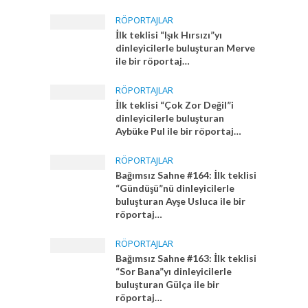
RÖPORTAJLAR
İlk teklisi “Işık Hırsızı”yı
dinleyicilerle buluşturan Merve
ile bir röportaj…
RÖPORTAJLAR
İlk teklisi “Çok Zor Değil”i
dinleyicilerle buluşturan
Aybüke Pul ile bir röportaj…
RÖPORTAJLAR
Bağımsız Sahne #164: İlk teklisi
“Gündüşü”nü dinleyicilerle
buluşturan Ayşe Usluca ile bir
röportaj…
RÖPORTAJLAR
Bağımsız Sahne #163: İlk teklisi
“Sor Bana”yı dinleyicilerle
buluşturan Gülça ile bir
röportaj…