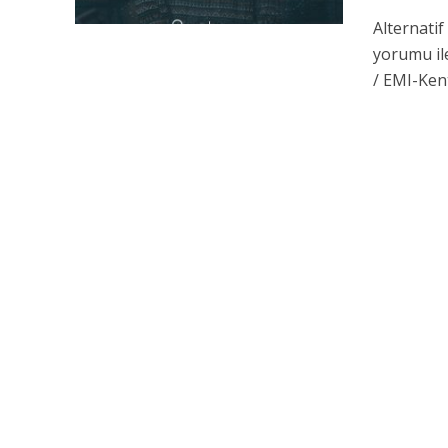
Alternati
yorumu il
/ EMI-Kent