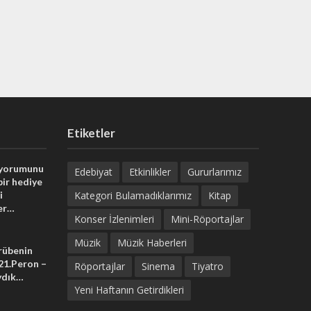
Etiketler
 yorumunu
Edebiyat
Etkinlikler
Gururlarımız
bir hediye
i
Kategori Bulamadıklarımız
Kitap
er…
Konser İzlenimleri
Mini-Röportajlar
Müzik
Müzik Haberleri
crübenin
 21.Peron –
Röportajlar
Sinema
Tiyatro
ydık…
Yeni Haftanın Getirdikleri