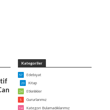
Kategoriler
Edebiyat
57
tif
Kitap
20
Can
Etkinlikler
24
Gururlarımız
5
Kategori Bulamadıklarımız
14