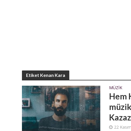
Etiket Kenan Kara
MÜZIK
Hem K
müzik
Kazaz
22 Kası