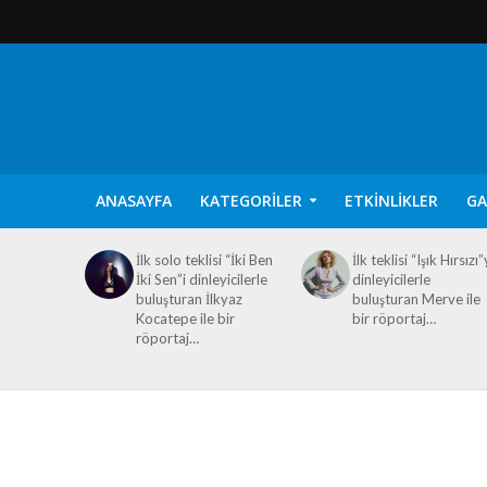
ANASAYFA
KATEGORILER
ETKINLIKLER
GA
İlk solo teklisi “İki Ben
İlk teklisi “Işık Hırsızı”
İki Sen”i dinleyicilerle
dinleyicilerle
buluşturan İlkyaz
buluşturan Merve ile
Kocatepe ile bir
bir röportaj…
röportaj…