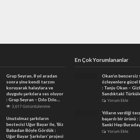
En Çok Yorumlananlar
Grup Seyran, 8 yıl aradan
Okan’ın benzersiz
sonra yine kendi tarzını
özleyenlere güzel 
koruyarak halaylara ve
: Tanju Okan – Gizl
duygulu şarkılara ses oluyor
Sandıktaki Türkül
: Grup Seyran – Dılo Dılo…
Yorum Ekle
3,617 Görüntülenme
Yılların verdiği te
Unutulmaz şarkıların
başarılı bir ürünü :
bestecisi Uğur Bayar ile, ‘Biz
Sanki Hep Burada
Babadan Böyle Gördük :
Yorum Ekle
Uğur Bayar Şarkıları’ projesi