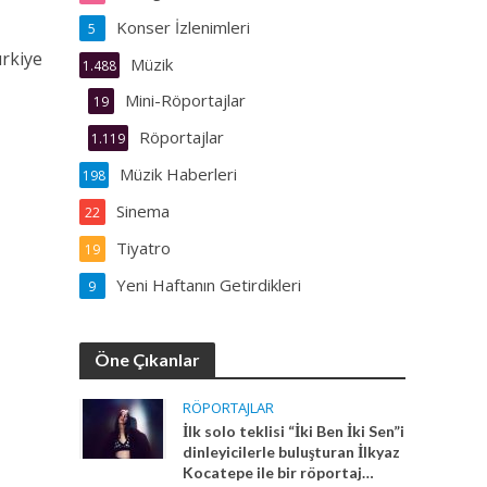
Konser İzlenimleri
5
ürkiye
Müzik
1.488
Mini-Röportajlar
19
Röportajlar
1.119
Müzik Haberleri
198
Sinema
22
Tiyatro
19
Yeni Haftanın Getirdikleri
9
Öne Çıkanlar
RÖPORTAJLAR
İlk solo teklisi “İki Ben İki Sen”i
dinleyicilerle buluşturan İlkyaz
Kocatepe ile bir röportaj…