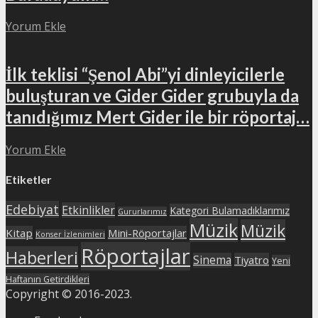
Yorum Ekle
İlk teklisi “Şenol Abi”yi dinleyicilerle
buluşturan ve Gider Gider grubuyla da
tanıdığımız Mert Gider ile bir röportaj…
Yorum Ekle
Etiketler
Edebiyat
Etkinlikler
Kategori Bulamadıklarımız
Gururlarımız
Müzik
Müzik
Kitap
Mini-Röportajlar
Konser İzlenimleri
Röportajlar
Haberleri
Sinema
Tiyatro
Yeni
Haftanın Getirdikleri
Copyright © 2016-2023.