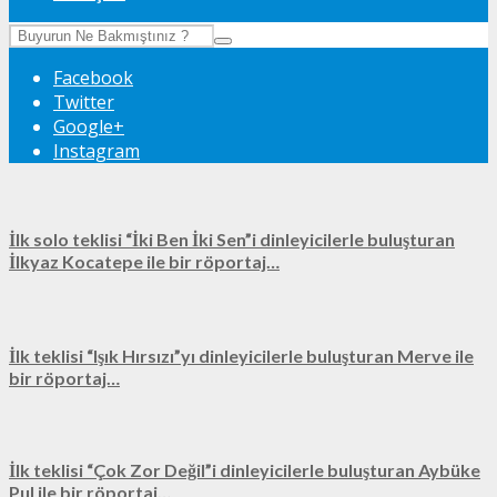
Facebook
Twitter
Google+
Instagram
İlk solo teklisi “İki Ben İki Sen”i dinleyicilerle buluşturan
İlkyaz Kocatepe ile bir röportaj…
İlk teklisi “Işık Hırsızı”yı dinleyicilerle buluşturan Merve ile
bir röportaj…
İlk teklisi “Çok Zor Değil”i dinleyicilerle buluşturan Aybüke
Pul ile bir röportaj…