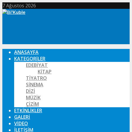
7 Ağustos 2026
ANASAYFA
KATEGORILER
EDEBIYAT
KITAP
TIYATRO
SINEMA
DIZI
MÜZIK
ÇIZIM
ETKINLIKLER
GALERI
VIDEO
İLETIŞIM