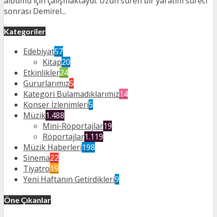
albümü için çalışmaktaydı. Uzun süren bir yaratım süreci
sonrası Demirel...
Kategoriler
Edebiyat
57
Kitap
20
Etkinlikler
24
Gururlarımız
5
Kategori Bulamadıklarımız
14
Konser İzlenimleri
5
Müzik
1.488
Mini-Röportajlar
19
Röportajlar
1.119
Müzik Haberleri
198
Sinema
22
Tiyatro
19
Yeni Haftanın Getirdikleri
9
Öne Çıkanlar