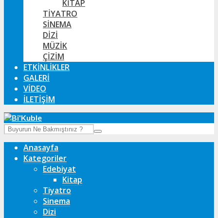
KITAP
TIYATRO
SINEMA
DIZI
MÜZIK
ÇIZIM
ETKINLIKLER
GALERI
VIDEO
İLETIŞIM
Anasayfa
Kategoriler
Edebiyat
Kitap
Tiyatro
Sinema
Dizi