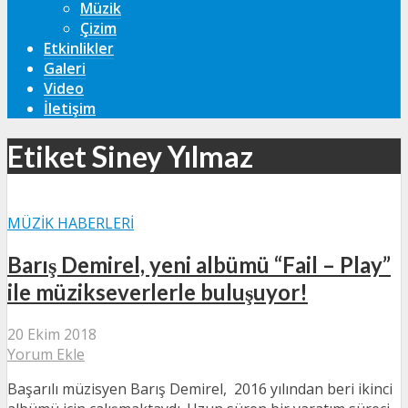
Müzik
Çizim
Etkinlikler
Galeri
Video
İletişim
Etiket Siney Yılmaz
MÜZIK HABERLERI
Barış Demirel, yeni albümü “Fail – Play”
ile müzikseverlerle buluşuyor!
20 Ekim 2018
Yorum Ekle
Başarılı müzisyen Barış Demirel, 2016 yılından beri ikinci