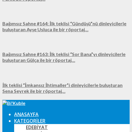
Bağımsız Sahne #164: İlk teklisi “Gündüşü”nü dinleyicilerle
buluşturan Ayşe Usluca ile bir röportaj…
Bağımsız Sahne #163: İlk teklisi “Sor Bana”yı dinleyicilerle
buluşturan Gülça ile bir röportaj…
İlk teklisi “İmkansız İhtimaller”i dinleyicilerle buluşturan
Sena Seyrek ile bir röportaj…
ANASAYFA
KATEGORILER
EDEBIYAT