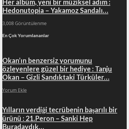
Her albüm, yeni bir müziksel adım :
Hedonutopia – Yakamoz Sandalı…
3,008 Görüntülenme
En Çok Yorumlananlar
Okan’ın benzersiz yorumunu
özleyenlere güzel bir hediye : Tanju
Okan – Gizli Sandıktaki Türküler…
Yorum Ekle
Yılların verdiği tecrübenin başarılı bir
ürünü : 21.Peron – Sanki Hep
Buradaydık…